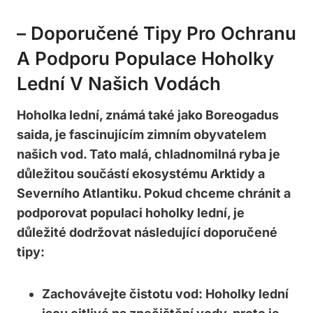
– Doporučené Tipy Pro ⁣ochranu
A Podporu⁣ Populace Hoholky
Lední ‌v⁢ Našich Vodách
Hoholka⁣ lední, známá‌ také ‍jako Boreogadus
saida, je fascinujícím ​zimním obyvatelem ​
našich vod. Tato malá, chladnomilná ryba je
důležitou⁤ součástí⁤ ekosystému Arktidy a
Severního Atlantiku. Pokud chceme chránit a
podporovat populaci hoholky lední, ‌je
důležité dodržovat následující doporučené
tipy:
Zachovávejte čistotu ⁣vod:
Hoholky lední