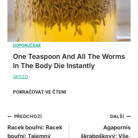
One Teaspoon And All The Worms
In The Body Die Instantly
Navigace
PŘEDCHOZÍ
DALŠÍ
Pro
Racek bouřní: Racek
Agapornis
bouřní: Tajemný
škraboškový: Vše,