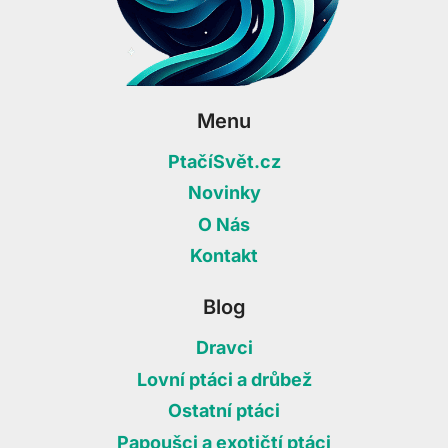
Menu
PtačíSvět.cz
Novinky
O Nás
Kontakt
Blog
Dravci
Lovní ptáci a drůbež
Ostatní ptáci
Papoušci a exotičtí ptáci