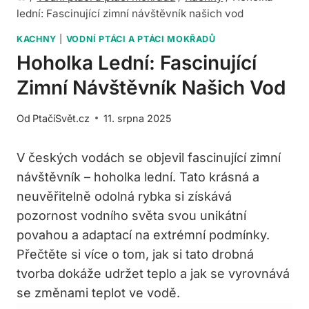
lední: Fascinující zimní návštěvník našich vod
KACHNY
|
VODNÍ PTÁCI A PTÁCI MOKŘADŮ
Hoholka Lední: Fascinující
Zimní Návštěvník Našich Vod
Od
PtačíSvět.cz
11. srpna 2025
V českých vodách se objevil fascinující zimní
návštěvník⁣ – hoholka lední. Tato​ krásná a
neuvěřitelně odolná rybka si získává
pozornost vodního světa‌ svou unikátní
povahou a adaptací na extrémní podmínky.
Přečtěte⁢ si více‌ o tom, jak⁤ si tato‍ drobná
tvorba dokáže​ udržet teplo a jak se vyrovnává
se změnami teplot ve vodě.