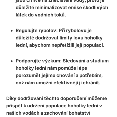
jsou citlivé na znečištění vody, proto je​
důležité minimalizovat emise škodlivých
látek do vodních toků.
Regulujte rybolov:
Při ⁤rybolovu je‌
důležité​ dodržovat‌ limity lovu hoholky
lední,​ abychom nepřetížili její populaci.
Podporujte výzkum:
Sledování a studium
hoholky lední ​nám pomůže ⁤lépe
porozumět ⁢jejímu ‍chování a ⁢potřebám,‌
což nám umožní efektivněji ji chránit.
Díky dodržování těchto doporučení můžeme
přispět k ⁤udržení populace hoholky lední ⁤v
našich vodách a zachování bohatství