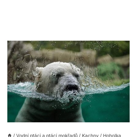
/
Vodní ptáci a ptáci mokřadů
/
Kachny
/
Hoholka