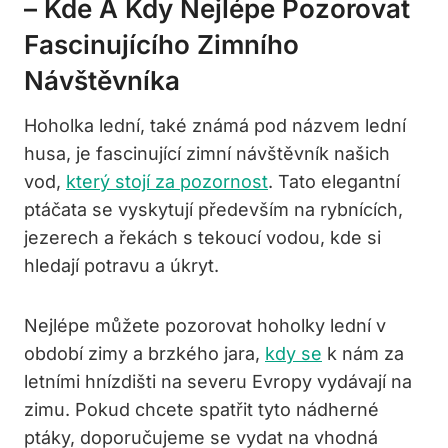
– Kde ​a ⁣kdy Nejlépe Pozorovat
Fascinujícího ⁢zimního
Návštěvníka
Hoholka⁣ lední, také ⁢známá pod názvem lední
husa, je fascinující zimní návštěvník našich
vod,
který stojí za pozornost
. Tato‌ elegantní
⁢ptáčata ⁤se vyskytují především na rybnících,
jezerech a řekách s ⁢tekoucí vodou, kde si
hledají ​potravu a úkryt.
Nejlépe můžete pozorovat hoholky ⁤lední ⁢v
období‌ zimy a ‌brzkého jara,
kdy se
⁢k nám ⁤za
letními hnízdišti⁣ na severu⁤ Evropy vydávají na
zimu. Pokud chcete spatřit tyto nádherné
ptáky,‍ doporučujeme se vydat na vhodná