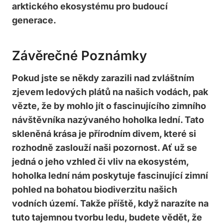
arktického ekosystému⁤ pro budoucí
generace.
Závěrečné‌ Poznámky
Pokud jste se ⁤někdy zarazili nad zvláštním‍
zjevem ledových plátů na našich vodách, pak
vězte, že⁤ by mohlo jít o fascinujícího‍ zimního
návštěvníka nazývaného hoholka lední. Tato
skleněná krása je přírodním divem, které si ​
rozhodně ​zaslouží naši pozornost. Ať už se‌
jedná o jeho‍ vzhled či vliv na ekosystém,
hoholka lední nám poskytuje⁢ fascinující zimní
pohled na bohatou biodiverzitu ⁤našich
vodních území. ​Takže příště, když narazíte na
tuto tajemnou ‍tvorbu ledu, budete vědět, ⁤že