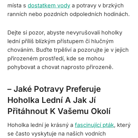
místa s
dostatkem vody
a ‌potravy v brzkých
ranních nebo pozdních odpoledních hodinách.
Dejte ⁢si pozor, abyste nevyrušovali hoholky
lední příliš⁣ blízkým přístupem či‍ hlučným
chováním. Buďte‍ trpěliví ⁢a pozorujte​ je v‍ jejich
přirozeném prostředí, kde⁤ se​ mohou
pohybovat a chovat naprosto přirozeně.
– Jaké Potravy Preferuje
Hoholka Lední A⁣ Jak Jí
Přitáhnout K Vašemu Okolí
Hoholka lední je krásný a
fascinující pták
, který
se často vyskytuje‌ na⁤ našich vodních‌