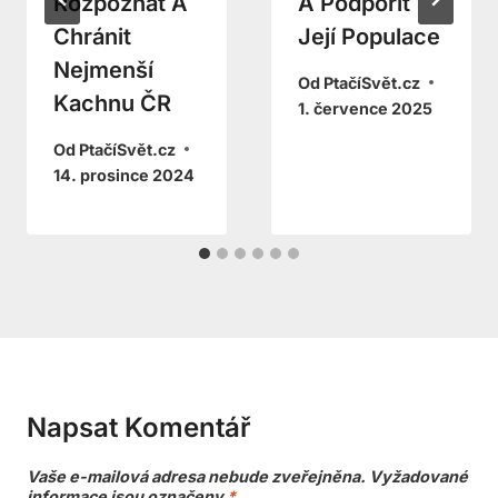
Rozpoznat A
A Podpořit
Chránit
Její Populace
Nejmenší
Od
PtačíSvět.cz
Kachnu ČR
1. července 2025
Od
PtačíSvět.cz
14. prosince 2024
Napsat Komentář
Vaše e-mailová adresa nebude zveřejněna.
Vyžadované
informace jsou označeny
*