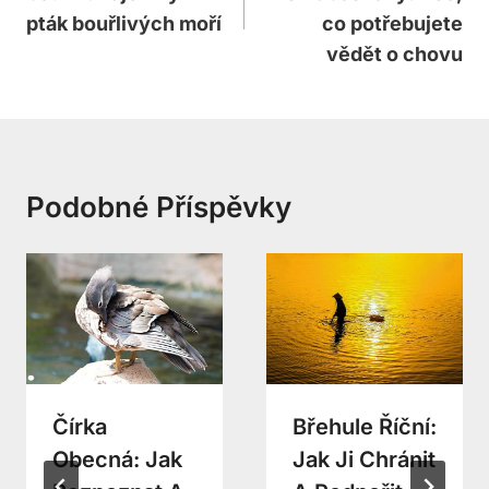
Příspěvek
pták bouřlivých moří
co potřebujete
vědět o chovu
Podobné Příspěvky
Čírka
Břehule Říční:
Obecná: Jak
Jak Ji Chránit