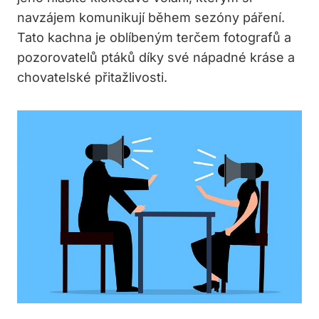
navzájem komunikují během​ sezóny páření.‌
Tato kachna je oblíbeným‌ terčem fotografů a
pozorovatelů⁣ ptáků ‍díky své ‌nápadné‌ kráse a
chovatelské ⁤přitažlivosti.