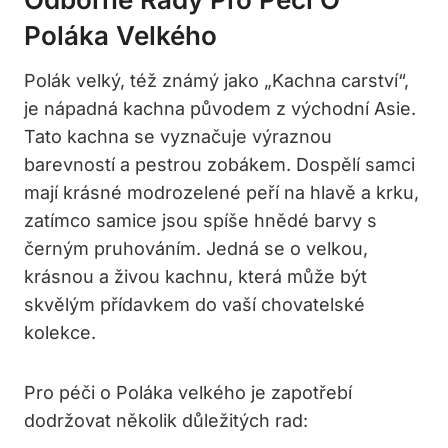
Poláka Velkého
Polák⁤ velký, též známý jako „Kachna carství“,
je ‌nápadná kachna původem z východní Asie.
Tato kachna se vyznačuje výraznou
barevností ​a pestrou zobákem. Dospělí samci
mají ⁣krásné modrozelené⁤ peří na ⁤hlavě a krku, ​
zatímco samice ⁣jsou spíše hnědé barvy s
černým pruhováním. Jedná se ⁤o velkou,
krásnou ‌a živou ⁤kachnu, která může⁣ být
skvělým⁢ přídavkem do vaší chovatelské‍
kolekce.
Pro péči o ⁤Poláka velkého ​je zapotřebí
dodržovat několik důležitých rad: