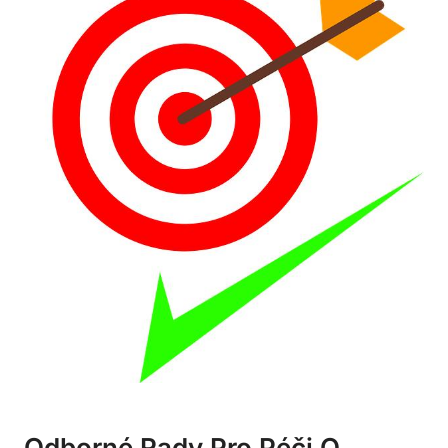
Odborné Rady
Pro Péči
O