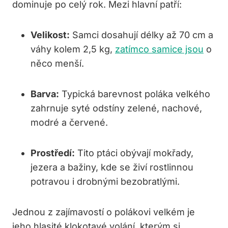
dominuje po celý⁢ rok. Mezi hlavní‌ patří:
Velikost:
Samci dosahují délky až 70 cm a
váhy kolem ⁣2,5 kg,
zatímco samice jsou
o
‍něco menší.
Barva:
Typická barevnost poláka velkého
zahrnuje⁤ syté ⁣odstíny ⁤zelené, nachové,
modré a červené.
Prostředí:
Tito ⁤ptáci obývají mokřady,
jezera a bažiny, kde se živí rostlinnou
potravou i⁣ drobnými bezobratlými.
Jednou z zajímavostí o polákovi‌ velkém je
jeho hlasité klokotavé volání, kterým ⁢si