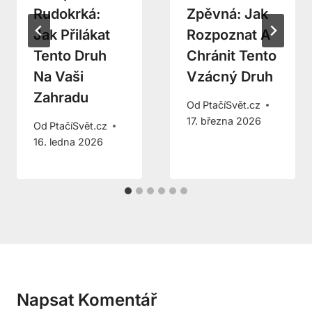
Rudokrká:
Zpěvná: Jak
Jak Přilákat
Rozpoznat A
Tento Druh
Chránit Tento
Na Vaši
Vzácný Druh
Zahradu
Od
PtačíSvět.cz
17. března 2026
Od
PtačíSvět.cz
16. ledna 2026
Napsat Komentář