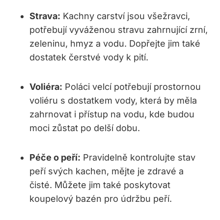
Strava:
Kachny carství jsou ⁣všežravci,
potřebují vyváženou​ stravu zahrnující zrní,
zeleninu, hmyz a vodu. Dopřejte jim také
dostatek čerstvé vody k pití.
Voliéra:
Poláci velcí⁢ potřebují prostornou
⁢voliéru s dostatkem vody, která‍ by měla
zahrnovat ⁤i přístup na vodu, kde ‍budou​
moci zůstat‌ po delší dobu.
Péče ⁣o‌ peří:
Pravidelně​ kontrolujte stav
peří svých kachen, mějte je zdravé a
čisté. Můžete jim také poskytovat
koupelový bazén pro údržbu⁣ peří.