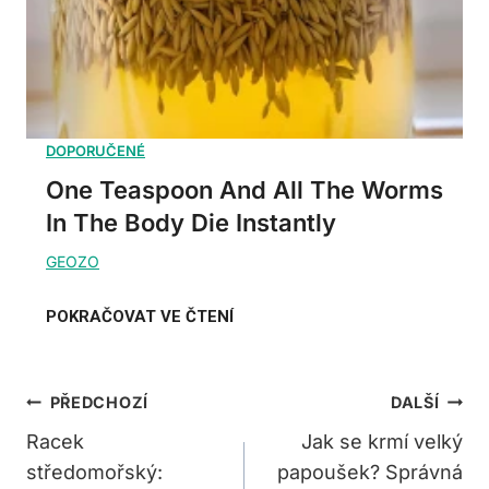
One Teaspoon And All The Worms
In The Body Die Instantly
Navigace
PŘEDCHOZÍ
DALŠÍ
Pro
Racek
Jak se krmí velký
středomořský:
papoušek? Správná
Příspěvek