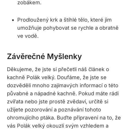
zobákem.
Prodloužený ‍krk​ a štíhlé tělo, které jim
umožňuje pohybovat se rychle a obratně⁣
ve vodě.
Závěrečné Myšlenky
Děkujeme, ⁣že jste ⁢si přečetli‍ náš článek o
kachně Polák velký. Doufáme, že jste se ​
dozvěděli mnoho zajímavých informací o této
půvabné a⁤ nápadné kachně. Pokud máte rádi
zvířata ⁢nebo jste prostě zvědaví, určitě si‍
užijete pozorování a poznávání tohoto
ohromujícího ptáka. Buďte připraveni na to, že
vás Polák velký okouzlí svým vzhledem a