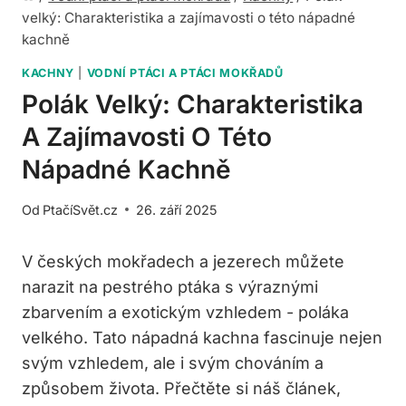
velký: Charakteristika a zajímavosti o této nápadné
kachně
KACHNY
|
VODNÍ PTÁCI A PTÁCI MOKŘADŮ
Polák Velký: Charakteristika
A Zajímavosti O Této
Nápadné Kachně
Od
PtačíSvět.cz
26. září 2025
V ‌českých mokřadech a jezerech můžete
narazit na ⁤pestrého ptáka s výraznými
zbarvením‍ a exotickým vzhledem ‍- poláka
velkého. Tato nápadná kachna fascinuje nejen
svým ⁤vzhledem,‌ ale i⁣ svým ⁢chováním a
‌způsobem⁣ života.⁣ Přečtěte si náš článek,