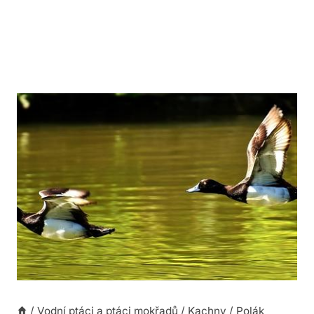
/
Vodní ptáci a ptáci mokřadů
/
Kachny
/
Polák