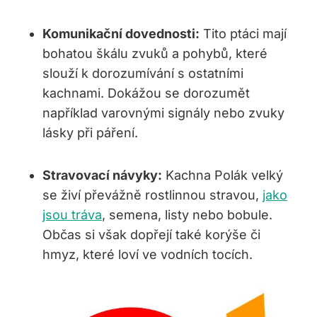
Komunikační dovednosti:
Tito ptáci mají
bohatou škálu zvuků⁣ a pohybů, které ​
slouží k ⁢dorozumívání s ostatními
kachnami. ⁤Dokážou se dorozumět ​
například varovnými signály nebo zvuky
lásky při ‌páření.
Stravovací návyky:
Kachna‍ Polák velký
se živí převážně rostlinnou stravou,
jako
jsou tráva
, semena, listy nebo bobule.
Občas si však dopřejí také ⁣korýše⁤ či
hmyz, které ⁣loví ve vodních tocích.