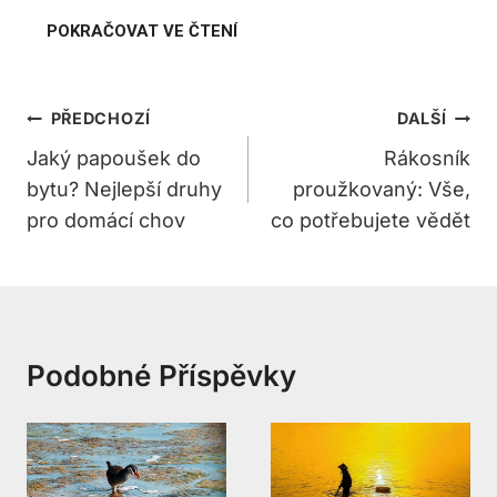
Navigace
PŘEDCHOZÍ
DALŠÍ
Pro
Jaký papoušek do
Rákosník
bytu? Nejlepší druhy
proužkovaný: Vše,
Příspěvek
pro domácí chov
co potřebujete vědět
Podobné Příspěvky