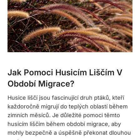
Jak Pomoci Husicím Liščím V
Období Migrace?
Husice liščí jsou fascinující druh ptáků, kteří‌
každoročně migrují do teplých oblastí během
zimních měsíců.⁤ Je důležité⁢ pomoci těmto
husicím liščím ‌během období migrace, aby
⁢mohly bezpečně a úspěšně překonat dlouhou