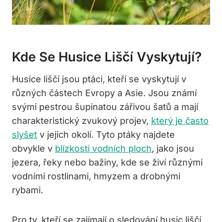
Kde Se⁣ Husice​ Liščí Vyskytují?
Husice liščí jsou ptáci, kteří se vyskytují⁣ v
různých částech Evropy a Asie. Jsou známí
svými pestrou šupinatou ⁢zářivou šatů a mají
⁤charakteristický‌ zvukový ⁤projev,
který je často
slyšet
v jejich okolí. Tyto ptáky​ najdete
obvykle v
blízkosti vodních ploch
,⁣ jako jsou​
jezera, řeky nebo​ bažiny, kde se⁣ živí různými
vodními rostlinami, hmyzem a drobnými
rybami.
Pro ‍ty, kteří se zajímají o sledování husic liščí,