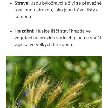
Strava:
Jsou býložravci a živí se převážně
⁤rostlinnou stravou, jako jsou tráva, listy a
‌semena.
Hnízdění:
Husice liščí staví hnízda ve ​
vegetaci na​ březích ⁤vodních ploch a⁢ snáší
vajíčka‌ ve velkých hnízdech.