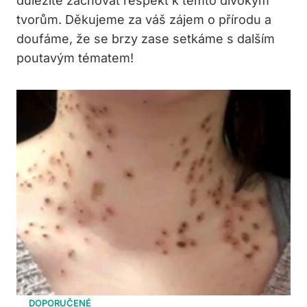
důležité zachovat respekt k ⁣těmto divokým
tvorům. Děkujeme za ‍váš zájem ⁣o přírodu a
doufáme, že se brzy zase setkáme s dalším
poutavým tématem!