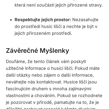
která není součástí jejich ​přirozené ​stravy.
Respektujte jejich prostor:
Nezasahujte ​
do prostředí ​husic liščí a nechte je být v⁤
jejich přirozeném prostředí.
Závěrečné‌ Myšlenky
Doufáme, že tento ⁣článek vám ⁢poskytl
užitečné‍ informace o husici liščí. Pokud máte
další otázky nebo ​zájem ⁢o další informace,⁤
neváhejte‌ nás kontaktovat. Husice liščí jsou
fascinujícím druhem‌ s⁢ mnoha zajímavými ​
vlastnostmi a⁣ chováním. Pokud se rozhodnete
je pozorovat v přírodě, ‍pamatujte ⁣na to, že⁤ je