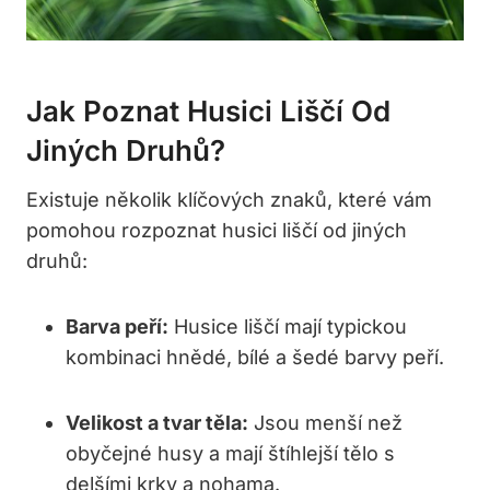
Jak Poznat Husici⁢ Liščí Od
Jiných Druhů?
Existuje několik klíčových znaků, ⁢které vám
pomohou ⁤rozpoznat⁢ husici liščí ​od‍ jiných
druhů:
Barva peří:
Husice liščí mají typickou
kombinaci hnědé, bílé a ⁤šedé barvy peří.
Velikost a tvar ​těla:
Jsou menší ⁢než
obyčejné husy a⁤ mají štíhlejší tělo s
delšími‍ krky a⁣ nohama.