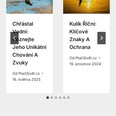
Chřástal
Kulík Říční:
Vodní:
Klíčové
Poznejte
Znaky A
Jeho Unikátní
Ochrana
Chování A
Od
PtačíSvět.cz
Zvuky
19. prosince 2024
Od
PtačíSvět.cz
16. května 2025