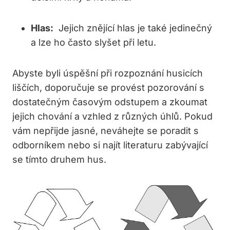
Hlas:
‍ Jejich znějící hlas⁣ je také jedinečný
a‌ lze ho často⁣ slyšet při letu.
Abyste byli‌ úspěšní při rozpoznání husicích
liščích, doporučuje se provést ‌pozorování s
dostatečným časovým odstupem a zkoumat⁣
jejich​ chování a vzhled z různých úhlů.⁢ Pokud
vám nepřijde jasné, ⁣neváhejte se poradit s
‍odborníkem nebo si najít literaturu zabývající
se tímto druhem hus.