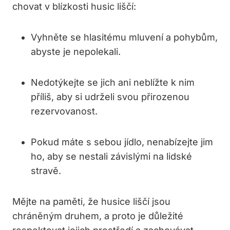
chovat‌ v blízkosti husic liščí:
Vyhněte se hlasitému mluvení a⁤ pohybům,
abyste je nepolekali.
Nedotýkejte se jich‌ ani neblížte k nim
příliš, ‌aby ⁣si udrželi svou přirozenou
rezervovanost.
Pokud máte s sebou jídlo, ⁣nenabízejte jim
ho, aby se nestali závislými na‍ lidské
stravě.
Mějte na paměti, že husice liščí⁤ jsou⁢
chráněným druhem, a proto je⁢ důležité