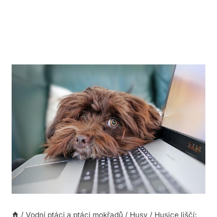
/
Vodní ptáci a ptáci mokřadů
/
Husy
/
Husice liščí: