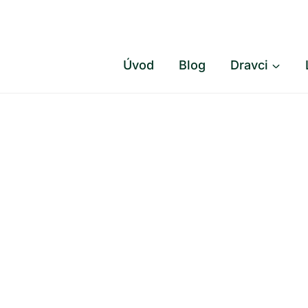
Přeskočit
na
obsah
Úvod
Blog
Dravci