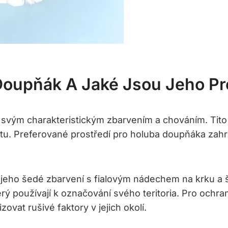
Doupňák A Jaké Jsou Jeho Pr
svým charakteristickým zbarvením a chováním. Tito p
rytu. Preferované prostředí pro holuba doupňáka zah
 jeho šedé zbarvení s fialovým nádechem na krku 
který používají k označování svého teritoria. Pro ochr
ovat rušivé faktory v jejich okolí.