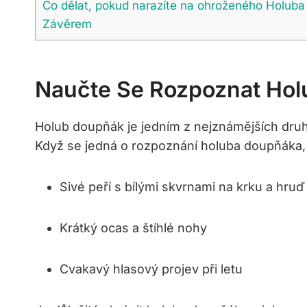
Co dělat, pokud narazíte na ohroženého Holuba
Závěrem
Naučte Se Rozpoznat Ho
Holub doupňák je jedním z nejznámějších dru
Když se jedná o rozpoznání holuba doupňáka, 
Sivé peří s bílými skvrnami na krku a hruď
Krátký ocas a štíhlé nohy
Cvakavý hlasový projev při letu