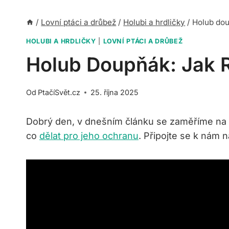
/
Lovní ptáci a drůbež
/
Holubi a hrdličky
/
Holub dou
HOLUBI A HRDLIČKY
|
LOVNÍ PTÁCI A DRŮBEŽ
Holub Doupňák: Jak R
Od
PtačíSvět.cz
25. října 2025
Dobrý den, v dnešním článku se zaměříme na fa
co
dělat pro jeho ochranu
. Připojte se k nám