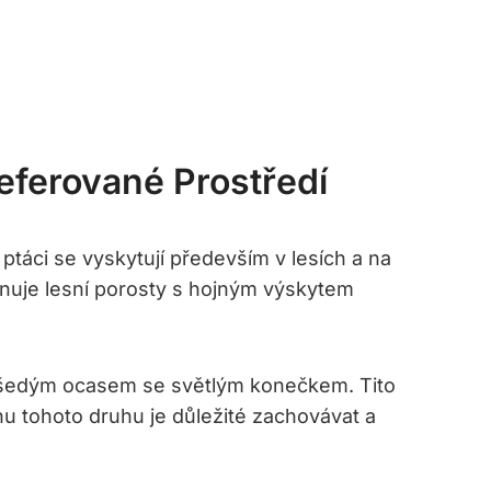
eferované Prostředí
táci se vyskytují především v lesích a na
rnuje lesní porosty s hojným výskytem
a šedým ocasem se světlým konečkem. Tito
anu tohoto druhu je důležité zachovávat a