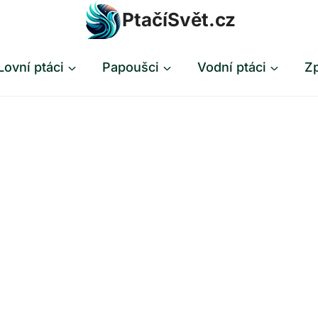
PtačíSvět.cz
Lovní ptáci
Papoušci
Vodní ptáci
Zp