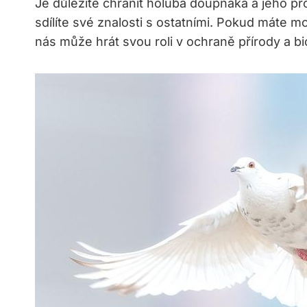
Je důležité chránit holuba doupňáka a jeho pr
sdílíte své znalosti s ostatními. Pokud máte m
nás může hrát svou roli v ochraně přírody a bio