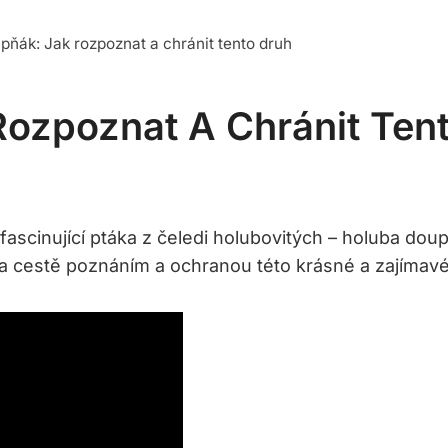
pňák: Jak rozpoznat a chránit tento druh
ozpoznat A Chránit Ten
scinující ptáka z čeledi holubovitých – holuba dou
 na cestě poznáním a ochranou této krásné a zajímav