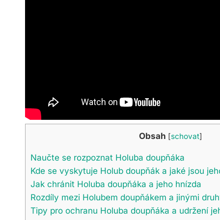
Obsah
[
schovat
]
Naučte se rozpoznat Holuba doupňáka
Kde se vyskytuje Holub doupňák a jaké jsou jeh
Jak chránit Holuba doupňáka a jeho hnízda
Rozdíly mezi Holubem doupňákem a jinými druh
Tipy pro ochranu Holuba doupňáka a udržení je