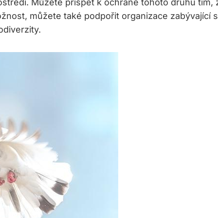
ostředí. Můžete přispět k ochraně tohoto druhu tím
ožnost, můžete také podpořit organizace zabývající s
diverzity.