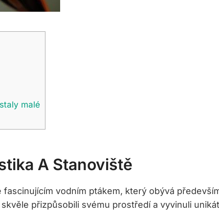
staly malé
stika A Stanoviště
 je fascinujícím vodním ptákem, který obývá předevší
věle přizpůsobili ‍svému prostředí a vyvinuli ‌unikát