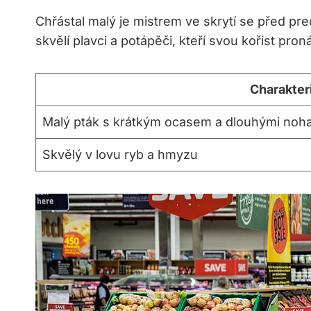
Chřástal malý je mistrem ve skrytí ⁢se před predá
skvělí plavci a potápěči, kteří svou kořist pron
Charakter
Malý pták s krátkým ocasem a dlouhými noh
Skvělý v lovu ryb ⁣a hmyzu