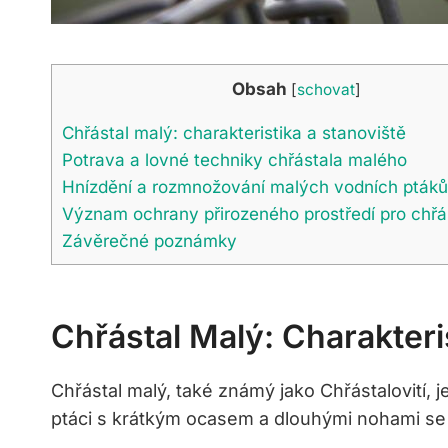
Obsah
[
schovat
]
Chřástal malý: charakteristika a stanoviště
Potrava a lovné techniky chřástala ‍malého
Hnízdění a rozmnožování malých vodních ptáků
Význam ochrany přirozeného prostředí pro chřá
Závěrečné ‍poznámky
Chřástal Malý: Charakteri
Chřástal malý, také známý⁣ jako Chřástalovití,
ptáci s krátkým ocasem a dlouhými nohami se⁣ sk