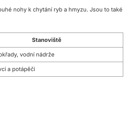
louhé ‍nohy k chytání ‍ryb a hmyzu. Jsou ‍to​ také
Stanoviště
okřady, vodní nádrže
vci a potápěči