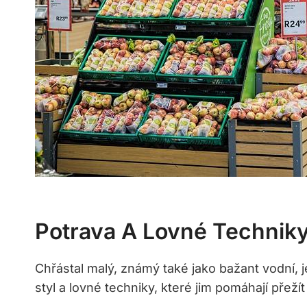
Potrava A Lovné Techniky
Chřástal malý, ⁢známý také jako bažant vodní, je
styl a lovné⁢ techniky, ⁤které ‌jim pomáhají přež