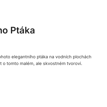
ho Ptáka
 tohoto elegantního ptáka na vodních plochách
dět o tomto malém, ale skvostném tvorovi.