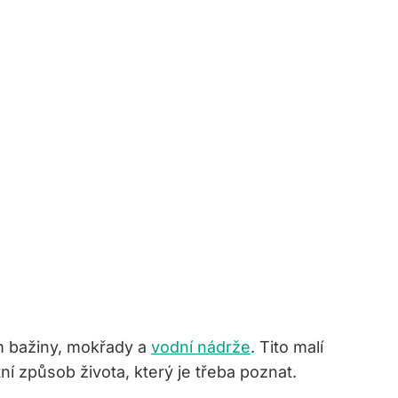
m bažiny, mokřady a⁢
vodní nádrže
. Tito malí‌
ní způsob života, který je třeba poznat.