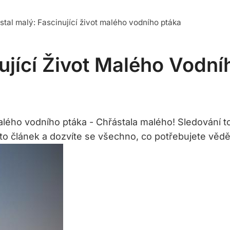
stal malý: Fascinující život malého vodního ptáka
ující Život Malého Vodní
alého vodního ptáka ⁤-⁢ Chřástala malého! Sledování⁣
nto článek a​ dozvíte se ⁢všechno,⁢ co potřebujete vě