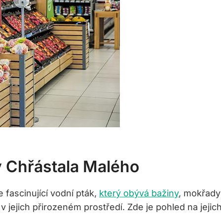
 Chřástala ‍malého
 fascinující vodní⁣ pták,
který obývá bažiny
,​ mokřady 
ít v jejich ⁢přirozeném prostředí. Zde je pohled na jeji