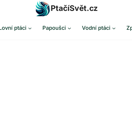
PtačíSvět.cz
Lovní ptáci
Papoušci
Vodní ptáci
Zp