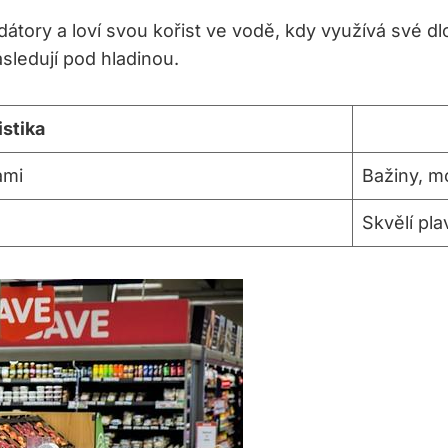
tory a loví ‍svou kořist‌ ve⁣ vodě, kdy využívá⁢ své ⁣d
ásledují pod hladinou.
istika
ami
Bažiny, m
Skvělí pla