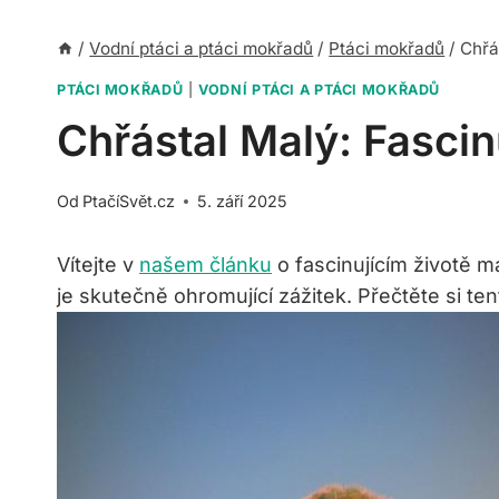
/
Vodní ptáci a ptáci mokřadů
/
Ptáci mokřadů
/
Chřá
PTÁCI MOKŘADŮ
|
VODNÍ PTÁCI A PTÁCI MOKŘADŮ
Chřástal Malý: Fascin
Od
PtačíSvět.cz
5. září 2025
Vítejte v
našem článku
o fascinujícím životě m
je skutečně ohromující zážitek. ‍Přečtěte si te