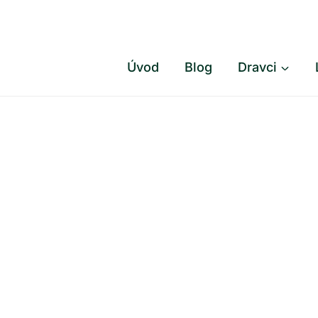
Přeskočit
na
obsah
Úvod
Blog
Dravci