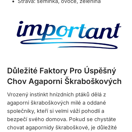
Strava: semínka, ovoce, zelenina
Důležité Faktory Pro Úspěšný
Chov Agaporni Škraboškových
Vrozený instinkt hnízdních ptáků dělá z
agaporni škraboškových milé a oddané
společníky, kteří si velmi váží pohodlí a
bezpečí svého domova. Pokud se chystáte
chovat agapornidy škraboškové, je důležité