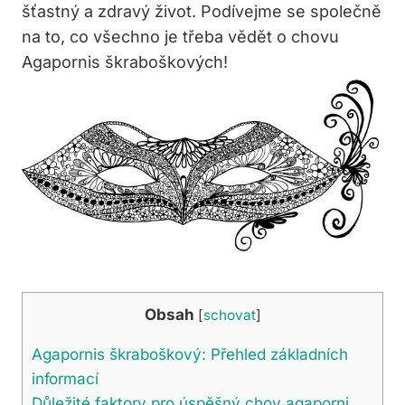
šťastný a zdravý život. Podívejme se společně
na to, co všechno je třeba vědět o chovu
Agapornis škraboškových!
Obsah
[
schovat
]
Agapornis škraboškový: Přehled základních
informací
Důležité faktory pro úspěšný chov agaporni