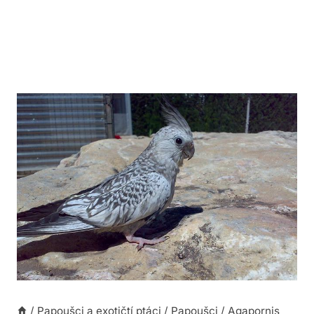
/
Papoušci a exotičtí ptáci
/
Papoušci
/
Agapornis