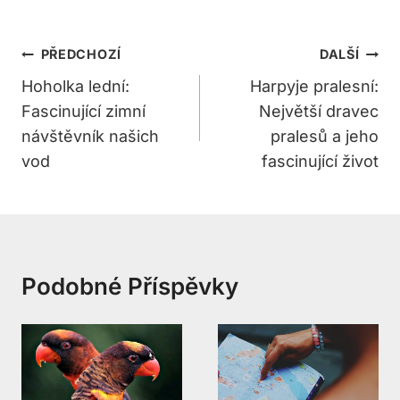
Navigace
PŘEDCHOZÍ
DALŠÍ
Pro
Hoholka lední:
Harpyje pralesní:
Fascinující zimní
Největší dravec
Příspěvek
návštěvník našich
pralesů a jeho
vod
fascinující život
Podobné Příspěvky