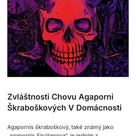
Zvláštnosti Chovu Agaporni
Škraboškových V Domácnosti
Agapornis škraboškový, také známý jako
„agapornis Fischerova“, je jedním z