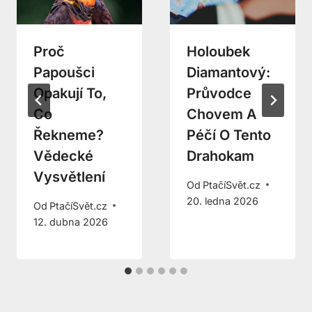
Proč
Holoubek
Papoušci
Diamantový:
Opakují To,
Průvodce
Co
Chovem A
Řekneme?
Péčí O Tento
Vědecké
Drahokam
Vysvětlení
Od
PtačíSvět.cz
20. ledna 2026
Od
PtačíSvět.cz
12. dubna 2026