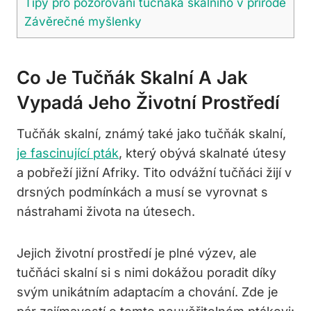
Tipy pro pozorování tučňáka skalního v přírodě
Závěrečné myšlenky
Co Je Tučňák Skalní A Jak
Vypadá Jeho Životní Prostředí
Tučňák skalní, známý také jako tučňák skalní,
je fascinující pták
, který obývá skalnaté útesy
a pobřeží jižní Afriky. Tito odvážní tučňáci žijí v
drsných podmínkách a musí se vyrovnat s
nástrahami života na útesech.
Jejich životní prostředí je plné výzev, ale
tučňáci skalní si s nimi dokážou poradit díky
svým unikátním adaptacím a chování. Zde je