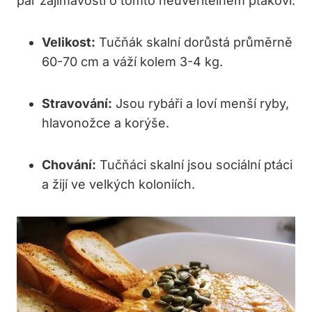
pár zajímavostí o tomto neuvěřitelném ptákovi:
Velikost:
Tučňák skalní dorůstá průměrně
60-70 cm a váží kolem 3-4 kg.
Stravování:
Jsou rybáři a loví menší ryby,
hlavonožce a korýše.
Chování:
Tučňáci skalní jsou sociální ptáci
a žijí ve velkých koloniích.