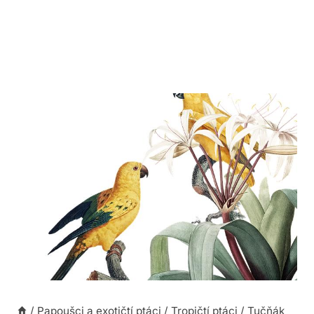
/
Papoušci a exotičtí ptáci
/
Tropičtí ptáci
/
Tučňák