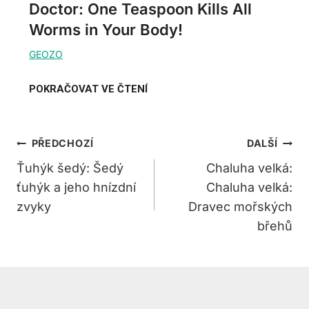
Doctor: One Teaspoon Kills All
Worms in Your Body!
Navigace
PŘEDCHOZÍ
DALŠÍ
Pro
Ťuhýk šedý: Šedý
Chaluha velká:
ťuhýk a jeho hnízdní
Chaluha velká:
Příspěvek
zvyky
Dravec mořských
břehů