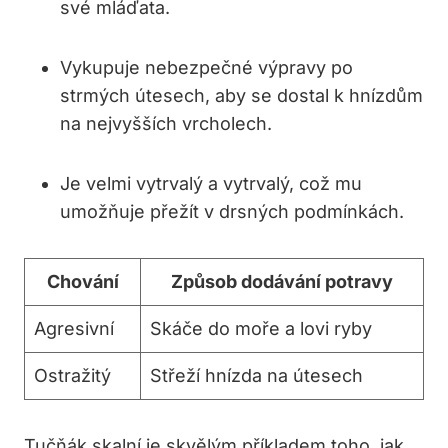
své mláďata.
Vykupuje nebezpečné výpravy po
strmých útesech, aby se dostal k hnízdům
na nejvyšších vrcholech.
Je velmi vytrvalý a vytrvalý, což mu
umožňuje přežít v drsných podmínkách.
Chování
Způsob dodávání potravy
Agresivní
Skáče do moře a lovi ryby
Ostražitý
Střeží hnízda na útesech
Tučňák skalní je skvělým příkladem toho, jak