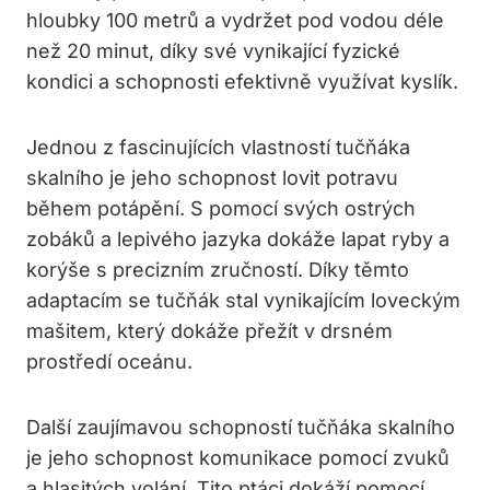
hloubky 100 metrů a vydržet pod vodou déle
než 20 minut, díky své vynikající fyzické
kondici a schopnosti efektivně využívat kyslík.
Jednou z fascinujících vlastností tučňáka
skalního je jeho schopnost lovit potravu
během potápění. S pomocí svých ostrých
zobáků a lepivého jazyka dokáže lapat ryby a
korýše s precizním zručností. Díky těmto
adaptacím se tučňák stal vynikajícím loveckým
mašitem, který dokáže přežít v drsném
prostředí oceánu.
Další zaujímavou schopností tučňáka skalního
je jeho schopnost komunikace pomocí zvuků
a hlasitých volání. Tito ptáci dokáží pomocí