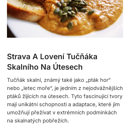
Strava A Lovení Tučňáka
Skalního Na Útesech
Tučňák skalní, známý také jako „pták hor“
nebo „letec moře“, je jedním z nejodvážnějších
ptáků žijících na útesech. Tyto fascinující tvory
mají unikátní schopnosti a adaptace, které jim
umožňují přežívat v extrémních podmínkách
na skalnatých pobřežích.