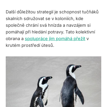
Další důležitou strategií je schopnost tučňáků
skalních sdružovat se v koloniích, kde
společně chrání svá hnízda a navzájem si
pomáhají při hledání potravy. Tato kolektivní
obrana a
spolupráce jim pomáhá přežít
v
krutém prostředí útesů.