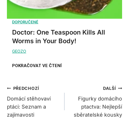
Doctor: One Teaspoon Kills All
Worms in Your Body!
Navigace
PŘEDCHOZÍ
DALŠÍ
Pro
Domácí stěhovaví
Figurky domácího
ptáci: Seznam a
ptactva: Nejlepší
Příspěvek
zajímavosti
sběratelské kousky