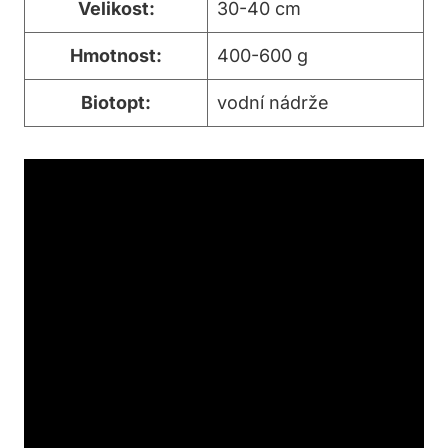
Velikost:
30-40 cm
Hmotnost:
400-600 g
Biotopt:
vodní nádrže