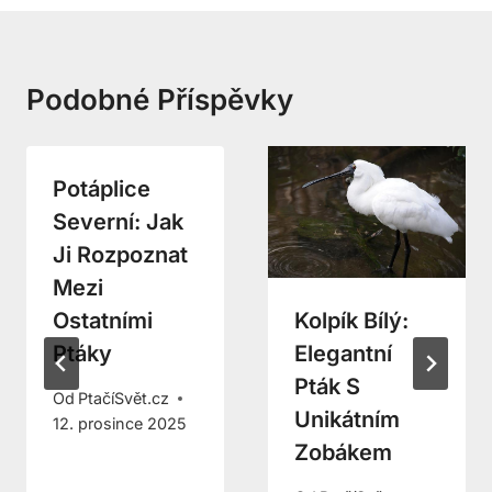
Podobné Příspěvky
Potáplice
Severní: Jak
Ji Rozpoznat
Mezi
Ostatními
Kolpík Bílý:
Ptáky
Elegantní
Pták S
Od
PtačíSvět.cz
Unikátním
12. prosince 2025
Zobákem