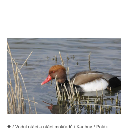
/
Vodní ptáci a ptáci mokřadů
/
Kachny
/
Polák