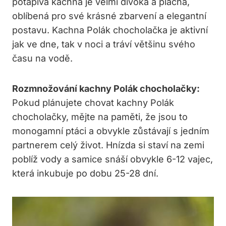
potápivá kachna je velmi divoká a plachá,
oblíbená pro své krásné zbarvení a elegantní
postavu. Kachna Polák chocholačka je aktivní
jak ve dne, tak v noci a tráví většinu svého
času na vodě.
Rozmnožování kachny Polák chocholačky:
Pokud plánujete chovat kachny Polák
chocholačky, mějte na paměti, že jsou to
monogamní ptáci a obvykle zůstávají s jedním
partnerem celý život. Hnízda si staví na zemi
poblíž vody a samice snáší obvykle 6-12 vajec,
která inkubuje po dobu 25-28 dní.