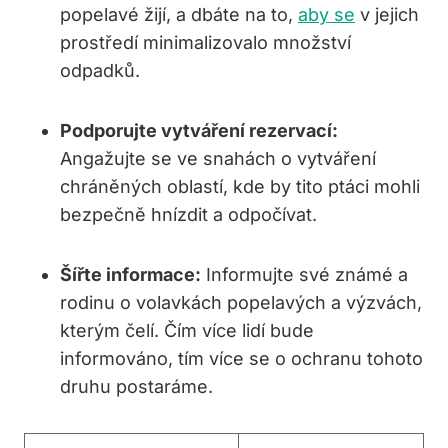
popelavé žijí, a dbáte na to,
aby se
v ⁤jejich
⁤prostředí minimalizovalo množství​
odpadků.
Podporujte vytváření rezervací:
Angažujte ⁢se‍ ve snahách o vytváření
chráněných​ oblastí,⁢ kde by tito ​ptáci mohli
bezpečně hnízdit a ​odpočívat.
Šířte⁣ informace:
Informujte své známé a
rodinu o‌ volavkách popelavých a výzvách,
kterým ‌čelí. Čím více lidí bude⁢
informováno, tím více se ⁤o ochranu tohoto⁤
druhu postaráme.