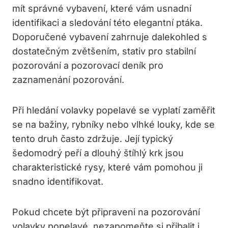
mít správné vybavení, které vám⁢ usnadní
identifikaci a​ sledování této elegantní ptáka.⁤
Doporučené vybavení zahrnuje⁤ dalekohled s
dostatečným zvětšením, stativ‍ pro stabilní
pozorování a pozorovací deník pro
⁢zaznamenání pozorování.
Při hledání ⁤volavky popelavé se vyplatí zaměřit
se na bažiny, rybníky nebo​ vlhké ‌louky, kde se
tento druh často⁢ zdržuje.⁤ Její typický
šedomodrý peří a dlouhý ⁣štíhlý krk jsou⁤
charakteristické rysy, které vám pomohou ​ji
snadno identifikovat.
Pokud ‍chcete být‌ připraveni na pozorování
volavky popelavé, nezapomeňte si přibalit i