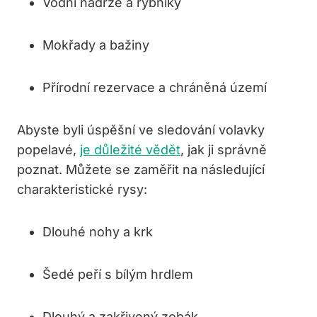
Vodní nádrže⁣ a rybníky
Mokřady ⁣a​ bažiny
Přírodní rezervace a chráněná ‌území
Abyste⁣ byli úspěšní ve⁤ sledování volavky
popelavé,
je důležité vědět
, jak ji‍ správně
poznat. ‍Můžete se zaměřit‌ na následující
‌charakteristické rysy:
Dlouhé nohy a‌ krk
Šedé peří s bílým hrdlem
Dlouhý ⁤a‍ zakřivený zobák