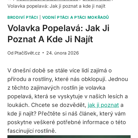
Volavka popelavá: Jak ji poznat a kde ji najít
BRODIVÍ PTÁCI
|
VODNÍ PTÁCI A PTÁCI MOKŘADŮ
Volavka Popelavá: Jak Ji
Poznat A Kde Ji Najít
Od
PtačíSvět.cz
24. února 2026
V dnešní době se stále více lidí zajímá⁣ o
přírodu a⁣ rostliny, které ‍nás obklopují. Jednou
z těchto ‌zajímavých rostlin​ je⁤ volavka
popelavá, která se vyskytuje v našich ⁤lesích a
⁢loukách. Chcete se dozvědět,
jak ji poznat
a
kde⁢ ji najít? Přečtěte ⁢si náš článek, který⁣ vám
poskytne veškeré potřebné informace o této
fascinující‍ rostlině.