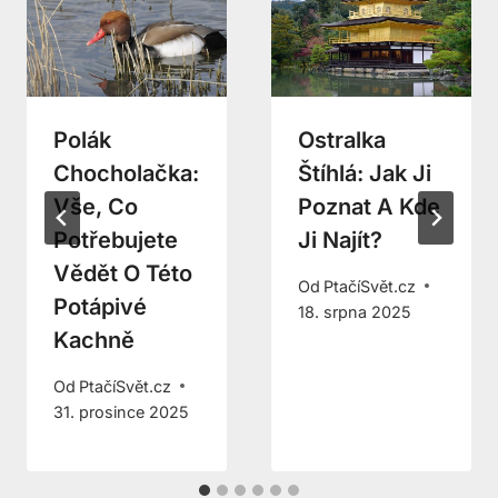
Polák
Ostralka
Chocholačka:
Štíhlá: Jak Ji
Vše, Co
Poznat A Kde
Potřebujete
Ji Najít?
Vědět O Této
Od
PtačíSvět.cz
Potápivé
18. srpna 2025
Kachně
Od
PtačíSvět.cz
31. prosince 2025