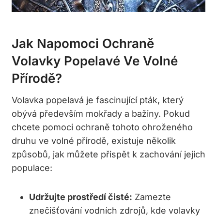
Jak Napomoci Ochraně
Volavky ⁤popelavé ​ve Volné‍
Přírodě?
Volavka popelavá je fascinující pták, ⁣který
⁣obývá⁤ především⁤ mokřady a bažiny. Pokud
⁣chcete pomoci ochraně tohoto ohroženého
‌druhu ⁣ve volné přírodě, existuje ‌několik
způsobů, jak můžete přispět k ⁣zachování jejich
populace:
Udržujte‌ prostředí čisté:
Zamezte
znečišťování vodních ⁣zdrojů, kde volavky