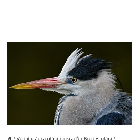
/
Vodní ptáci a ptáci mokřadů
/
Brodiví ptáci
/