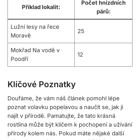
Počet hnízdních
Příklad lokalit:
párů:
Lužní lesy na⁢ řece
25
Moravě
Mokřad Na vodě v
12
Poodří
Klíčové‌ Poznatky
Doufáme,⁣ že vám náš článek pomohl lépe
poznat volavku popelavou a naučit se, jak ⁢ji
najít‌ v‌ přírodě. Pamatujte, že‍ tato krásná
rostlina může být klíčem k pochopení a užívání
přírody kolem⁣ nás. Pokud máte⁤ nějaké další​