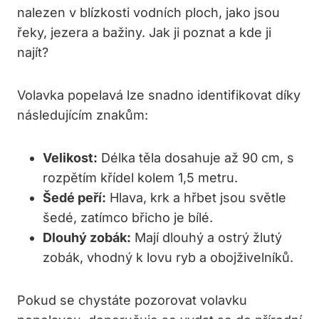
nalezen v blízkosti ‌vodních ploch, jako jsou⁣
řeky, jezera a bažiny. Jak ji poznat a kde ⁣ji
najít?
Volavka popelavá lze snadno identifikovat díky
následujícím znakům:
Velikost:
Délka těla dosahuje až 90 cm, s
rozpětím křídel kolem 1,5 metru.
Šedé peří:
Hlava, krk a hřbet jsou světle
šedé, zatímco břicho je bílé.
Dlouhý zobák:
Mají dlouhý a ostrý žlutý
zobák, vhodný k lovu ryb a obojživelníků.
Pokud se chystáte pozorovat volavku