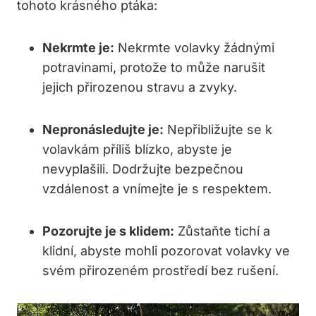
‍tohoto krásného ptáka:
Nekrmte⁤ je:
Nekrmte volavky žádnými
potravinami, protože to může‌ narušit
jejich přirozenou stravu a zvyky.
Nepronásledujte je:
Nepřibližujte se k
volavkám příliš blízko, abyste je
nevyplašili.⁣ Dodržujte‌ bezpečnou
vzdálenost a vnímejte je s respektem.
Pozorujte je s klidem:
Zůstaňte ‌tichí a
klidní, abyste⁤ mohli pozorovat volavky ve⁤
svém přirozeném prostředí ‌bez rušení.