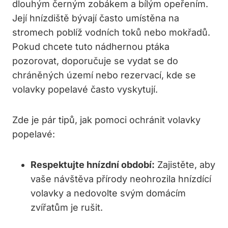
dlouhým černým ​zobákem a bílým opeřením.
Její hnízdiště bývají často umístěna na
stromech⁢ poblíž vodních toků nebo⁤ mokřadů.
Pokud chcete tuto nádhernou ​ptáka
pozorovat, doporučuje se vydat se ⁣do
chráněných území nebo rezervací, kde se
volavky popelavé‍ často⁤ vyskytují.
Zde je pár tipů, jak pomoci ochránit volavky
popelavé:
Respektujte‌ hnízdní období:
Zajistěte, aby
vaše návštěva přírody neohrozila ​hnízdící
volavky a⁣ nedovolte svým⁣ domácím
zvířatům je rušit.