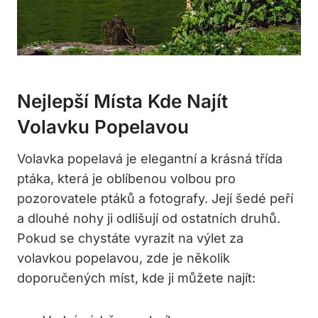
Nejlepší Místa​ Kde Najít
Volavku Popelavou
Volavka​ popelavá je elegantní‍ a krásná⁢ třída
ptáka, která je oblíbenou volbou pro
pozorovatele⁢ ptáků⁤ a⁢ fotografy. Její šedé peří
⁣a dlouhé⁢ nohy ⁤ji ⁢odlišují‌ od ostatních druhů.
Pokud se‌ chystáte vyrazit na ⁣výlet‍ za
volavkou popelavou, zde je několik​
doporučených míst, kde ji můžete najít: