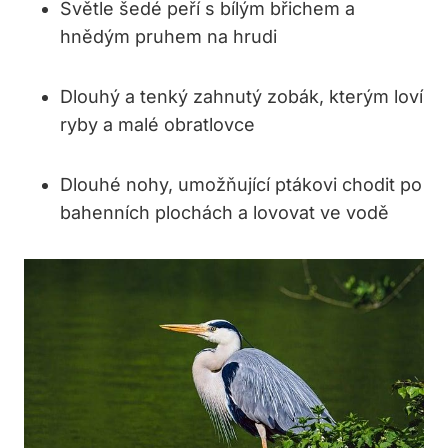
Světle šedé peří s‍ bílým ⁢břichem a
hnědým pruhem na hrudi
Dlouhý a tenký zahnutý zobák, kterým ‌loví
ryby⁣ a malé ⁤obratlovce
Dlouhé nohy,‌ umožňující ‍ptákovi chodit ‌po⁢
bahenních plochách a lovovat ve vodě