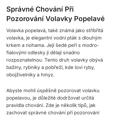
Správné Chování ‌při‍
Pozorování Volavky Popelavé
Volavka popelavá, ‍také známá ​jako stříbřitá
volavka, je ⁣elegantní vodní pták s dlouhým
krkem a nohama. Její šedé peří ⁤s modro-
fialovými odlesky ji dělají snadno
rozpoznatelnou. Tento⁢ druh volavky‌ obývá
⁣bažiny, rybníky a pobřeží, kde loví​ ryby,
obojživelníky a hmyz.
Abyste mohli ⁣úspěšně pozorovat ‍volavku
popelavou, je důležité dodržovat určitá
pravidla ⁣chování. Zde je několik tipů, jak
zachovat správné ⁣chování‍ při pozorování