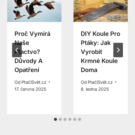
Proč Vymírá
DIY Koule Pro
Naše
Ptáky: Jak
Ptactvo?
Vyrobit
Důvody A
Krmné Koule
Opatření
Doma
Od
PtačíSvět.cz
Od
PtačíSvět.cz
17. června 2025
8. ledna 2025