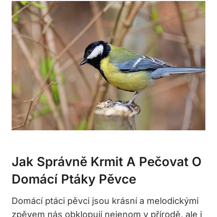
Jak Správně Krmit A Pečovat O
Domácí Ptáky Pěvce
Domácí ptáci pěvci jsou krásní a melodickými
zpěvem nás obklopují nejenom v přírodě, ale i