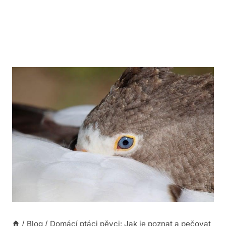
/
Blog
/
Domácí ptáci pěvci: Jak je poznat a pečovat