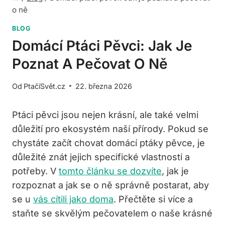
o ně
BLOG
Domácí Ptáci Pěvci: Jak Je
Poznat A Pečovat O Ně
Od
PtačíSvět.cz
22. března 2026
Ptáci pěvci jsou nejen krásní, ale také velmi
důležití pro ekosystém naší přírody. Pokud se
chystáte začít chovat domácí ptáky pěvce, je
důležité znát jejich specifické vlastnosti a
potřeby. V
tomto článku se dozvíte
, jak je
rozpoznat a jak se o ně správně postarat, aby
se u
vás cítili jako doma
. Přečtěte si více a
staňte se skvělým pečovatelem o naše krásné