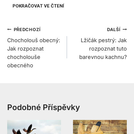
Navigace
PŘEDCHOZÍ
DALŠÍ
Pro
Chocholouš obecný:
Lžičák pestrý: Jak
Jak rozpoznat
rozpoznat tuto
Příspěvek
chocholouše
barevnou kachnu?
obecného
Podobné Příspěvky