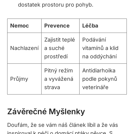
dostatek prostoru pro pohyb.
Nemoc
Prevence
Léčba
Zajistit teplé
Podávání
Nachlazení
a suché
vitamínů a klid
prostředí
na oddýchání
Pitný režim
Antidiarhoika
Průjmy
a vyvážená
podle pokynů
strava
veterináře
Závěrečné Myšlenky
Doufám, že se vám náš článek líbil a že vás
inspiroval k péči o domácí ptáky pěvce. S