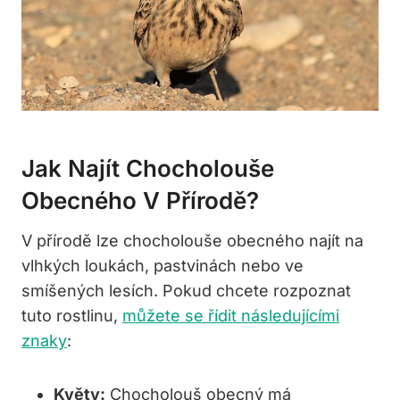
Jak Najít Chocholouše
Obecného V Přírodě?
V přírodě lze chocholouše obecného najít na
vlhkých loukách, pastvinách nebo ve
smíšených lesích. Pokud chcete rozpoznat
tuto rostlinu,
můžete se řídit následujícími
znaky
:
Květy:
Chocholouš obecný má