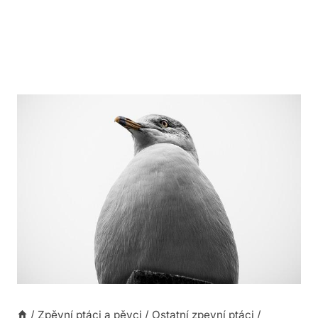
/
Zpěvní ptáci a pěvci
/
Ostatní zpevní ptáci
/