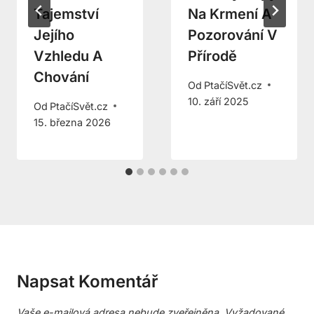
Tajemství
Na Krmení A
Jejího
Pozorování V
Vzhledu A
Přírodě
Chování
Od
PtačíSvět.cz
10. září 2025
Od
PtačíSvět.cz
15. března 2026
Napsat Komentář
Vaše e-mailová adresa nebude zveřejněna.
Vyžadované