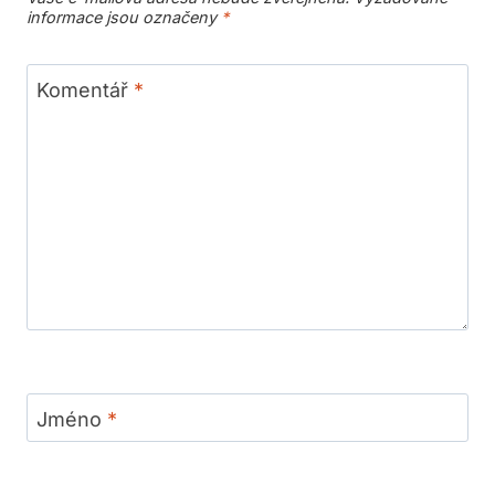
informace jsou označeny
*
Komentář
*
Jméno
*