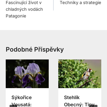
Fascinující život v
Techniky a strategie
Příspěvek
chladných vodách
Patagonie
Podobné Příspěvky
Sýkořice
Stehlík
Vousatá:
Obecný: Tipy