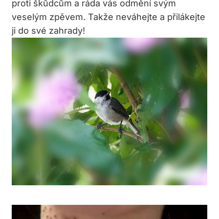
proti škůdcům a ráda vás odmění svým
veselým zpěvem. Takže neváhejte a přilákejte
ji do své zahrady!