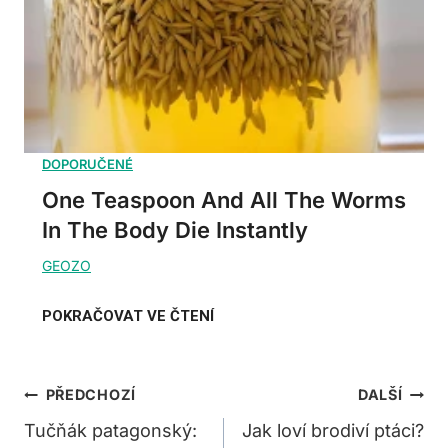
One Teaspoon And All The Worms
In The Body Die Instantly
Navigace
PŘEDCHOZÍ
DALŠÍ
Pro
Tučňák patagonský:
Jak loví brodiví ptáci?