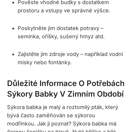
Pověste vhodné budky s dostatkem
prostoru a vstupy ve správné výšce.
Poskytněte jim dostatek potravy –
semínka, oříšky, sušený hmyz atd.
Zajistěte jim zdroje vody – například vodní
misky nebo fontánky.
Důležité Informace O Potřebách
Sýkory Babky V Zimním Období
Sýkora babka je malý a roztomilý pták, který
bývá často zaměňován se sýkorou
modřinkou. Jak ji poznat? Sýkora babka má
černou čepičku na hlavě, žluté bříško a bílé