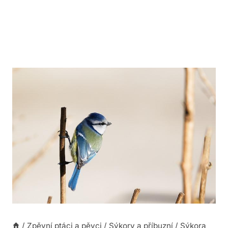
/
Zpěvní ptáci a pěvci
/
Sýkory a příbuzní
/
Sýkora