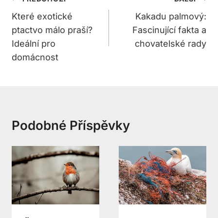
Pro
Které exotické
Kakadu palmový:
ptactvo málo praší?
Fascinující fakta a
Příspěvek
Ideální pro
chovatelské rady
domácnost
Podobné Příspěvky