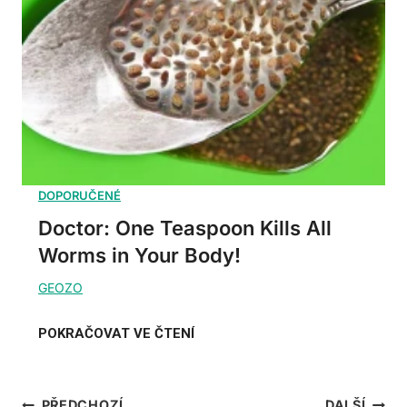
Doctor: One Teaspoon Kills All
Worms in Your Body!
Navigace
PŘEDCHOZÍ
DALŠÍ