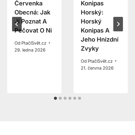
Červenka
Konipas
Obecná: Jak
Horský:
Ji Poznat A
Horský
Pečovat O Ni
Konipas A
Jeho Hnízdní
Od
PtačíSvět.cz
Zvyky
29. ledna 2026
Od
PtačíSvět.cz
21. června 2026