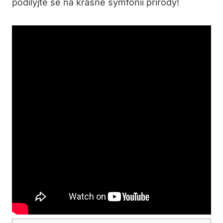
podílyjte se na krásné symfonii přírody!