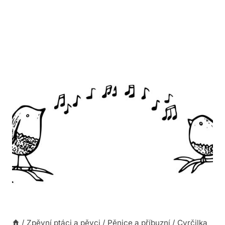
/
Zpěvní ptáci a pěvci
/
Pěnice a příbuzní
/
Cvrčilka