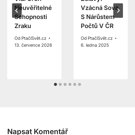
Neuvěřitelné
Vzácná Sova
Schopnosti
S Nárůstem
Zraku
Počtů V ČR
Od
PtačíSvět.cz
Od
PtačíSvět.cz
13. července 2026
6. ledna 2025
Napsat Komentář