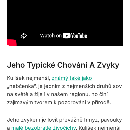
Jeho Typické Chování A Zvyky
Kulíšek nejmenší,
známý také jako
„nebčenka“, je jedním z nejmenších druhů sov
na světě a žije i v našem regionu. ho činí
zajímavým tvorem k pozorování v přírodě.
Jeho zvykem je lovit převážně hmyz, pavouky
a
malé bezobratlé živočichy
. Kulíšek nejmenší