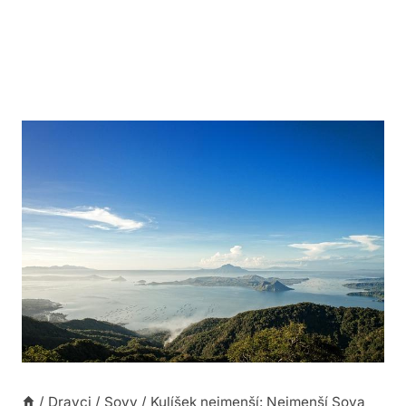
/
Dravci
/
Sovy
/
Kulíšek nejmenší: Nejmenší Sova