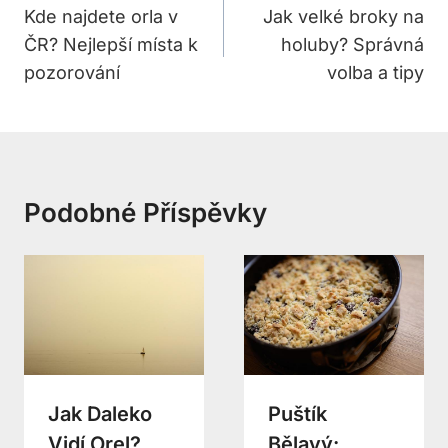
Pro
Kde najdete orla v
Jak velké broky na
ČR? Nejlepší místa k
holuby? Správná
Příspěvek
pozorování
volba a tipy
Podobné Příspěvky
Jak Daleko
Puštík
Vidí Orel?
Bělavý: