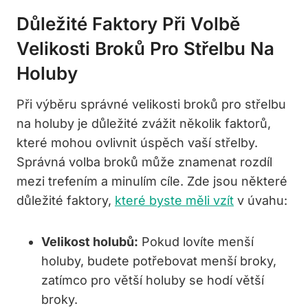
Důležité Faktory ⁢při Volbě‍
Velikosti Broků‌ Pro Střelbu Na
Holuby
Při výběru správné velikosti broků pro ‌střelbu
na holuby je ‌důležité ‌zvážit několik faktorů,
⁢které mohou ovlivnit úspěch⁣ vaší střelby.
Správná volba broků může ⁤znamenat rozdíl
mezi trefením a minulím cíle. Zde jsou‌ některé
důležité faktory,
které byste měli vzít
v úvahu:
Velikost⁣ holubů:
Pokud lovíte menší
holuby, budete ⁣potřebovat menší broky,
zatímco pro​ větší holuby‍ se hodí větší
⁣broky.