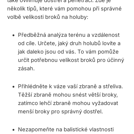
také ovlivňuje⁤ dostřel a‌ penetraci. Zde je ​
několik ‍tipů, které vám pomohou při ​správné
volbě velikosti broků⁣ na holuby:
Předběžná analýza terénu a vzdálenost
od cíle. Určete, jaký druh⁢ holubů ‌lovíte⁤ a
jak daleko jsou ‍od⁤ vás. To⁢ vám pomůže
⁤určit ​potřebnou ‌velikost broků pro⁣ účinný‍
zásah.
Přihlédněte ⁤k ⁤váze vaší zbraně a střeliva.
Těžší ‌zbraně mohou snést ⁢větší broky,
‍zatímco lehčí⁤ zbraně mohou vyžadovat
menší broky pro‍ správný dostřel.
Nezapomeňte na ⁢balistické vlastnosti