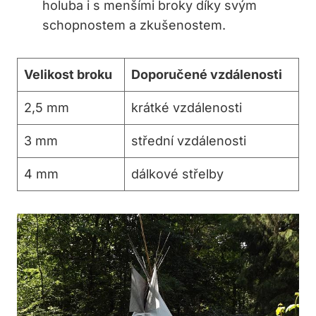
holuba i s menšími broky‍ díky svým
schopnostem a zkušenostem.
Velikost broku
Doporučené⁣ vzdálenosti
2,5 mm
krátké vzdálenosti
3 mm
střední vzdálenosti
4 mm
dálkové střelby