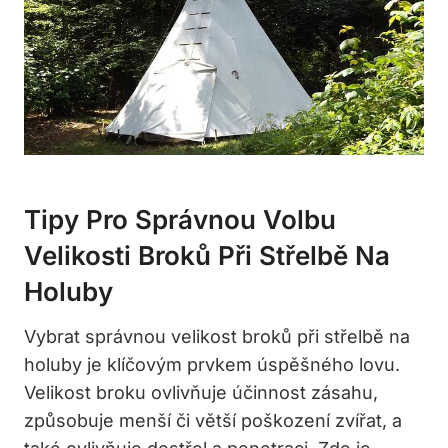
Tipy Pro Správnou ​volbu
Velikosti Broků Při Střelbě Na
Holuby
Vybrat správnou ⁢velikost broků při střelbě na
holuby⁢ je klíčovým prvkem úspěšného lovu.
⁤Velikost broku ovlivňuje účinnost zásahu,‌
způsobuje‌ menší či‍ větší‌ poškození⁣ zvířat, a