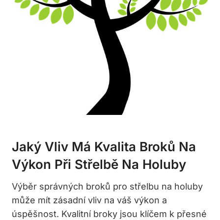
Jaký ‍vliv Má Kvalita ‌broků Na
Výkon Při Střelbě ‌na Holuby
Výběr správných broků pro střelbu na holuby
může mít zásadní ‍vliv na váš výkon a
úspěšnost. Kvalitní broky jsou klíčem​ k ⁣přesné