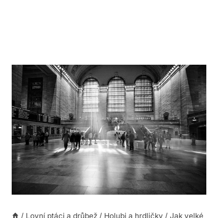
/
Lovní ptáci a drůbež
/
Holubi a hrdličky
/
Jak velké