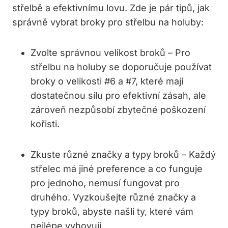
střelbě ⁣a efektivnímu lovu. Zde je ⁣pár⁢ tipů, ⁢jak ​
správně vybrat broky pro⁤ střelbu na holuby:
Zvolte správnou velikost broků‍ – Pro
střelbu ‍na ⁢holuby se doporučuje​ používat
broky⁤ o velikosti #6 a #7, které mají
dostatečnou sílu pro efektivní zásah, ale
zároveň nezpůsobí zbytečné poškození
kořisti.
Zkuste různé značky⁢ a typy broků – Každý
střelec má‍ jiné‍ preference a‍ co funguje
pro jednoho, nemusí fungovat⁢ pro
druhého. Vyzkoušejte různé značky a
typy broků, abyste našli ty, ⁤které vám
nejlépe vyhovují.