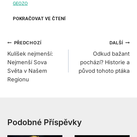
Navigace
PŘEDCHOZÍ
DALŠÍ
Pro
Kulíšek nejmenší:
Odkud bažant
Nejmenší Sova
pochází? Historie a
Příspěvek
Světa v Našem
původ tohoto ptáka
Regionu
Podobné Příspěvky