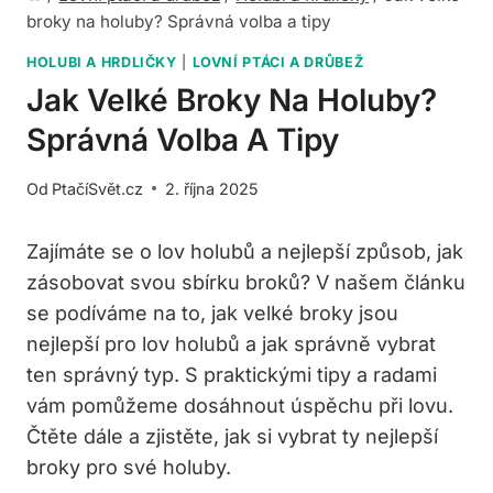
broky na holuby? Správná volba a tipy
HOLUBI A HRDLIČKY
|
LOVNÍ PTÁCI A DRŮBEŽ
Jak Velké Broky Na Holuby?
Správná Volba A Tipy
Od
PtačíSvět.cz
2. října 2025
Zajímáte se o‌ lov holubů a nejlepší způsob, jak
zásobovat‌ svou sbírku ‍broků? V ⁤našem článku
se⁣ podíváme na to, ⁢jak velké broky jsou
⁣nejlepší⁢ pro⁣ lov⁢ holubů a⁣ jak správně vybrat
ten správný typ. S praktickými tipy ⁤a ⁤radami
vám pomůžeme dosáhnout​ úspěchu při lovu.
Čtěte dále a zjistěte,‍ jak si vybrat ty nejlepší
‌broky pro své holuby.