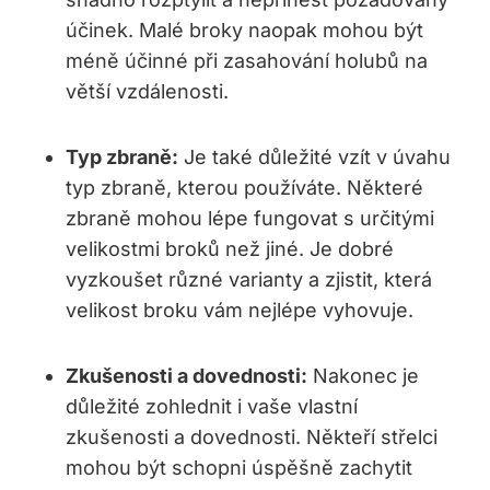
účinek. Malé broky naopak mohou být
méně účinné⁢ při zasahování holubů na​
větší vzdálenosti.
Typ zbraně:
Je také důležité vzít v úvahu
typ zbraně, kterou používáte. Některé
zbraně mohou lépe fungovat⁤ s určitými
⁤velikostmi broků než jiné. ‌Je dobré‍
vyzkoušet různé varianty a zjistit, která
velikost broku vám nejlépe⁣ vyhovuje.
Zkušenosti a ‍dovednosti:
Nakonec je
důležité zohlednit ‍i vaše vlastní
zkušenosti a dovednosti. Někteří střelci
mohou⁢ být schopni úspěšně zachytit