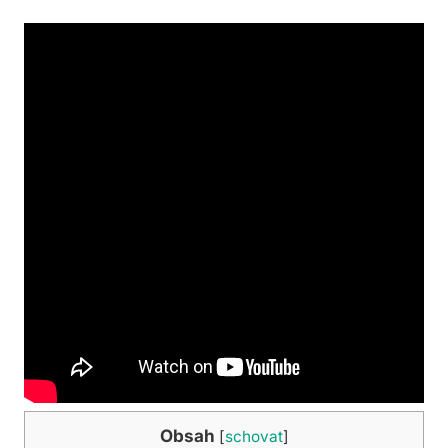
Obsah
[
schovat
]