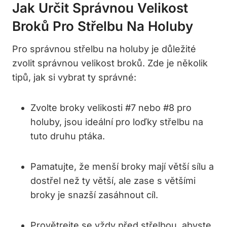
Jak Určit⁣ Správnou Velikost
Broků Pro Střelbu Na Holuby
Pro ‌správnou střelbu na​ holuby ‍je důležité
zvolit ​správnou velikost broků. Zde je několik
tipů, jak ⁤si vybrat ty ⁣správné:
Zvolte ⁢broky velikosti #7 ​nebo #8⁢ pro
holuby, jsou ideální pro loďky střelbu⁣ na
tuto druhu⁢ ptáka.
Pamatujte, že menší broky mají větší sílu a
dostřel než ty větší, ‍ale zase s většími
broky⁢ je snazší zasáhnout cíl.
Provětrejte se ​vždy ‍před střelbou, abyste