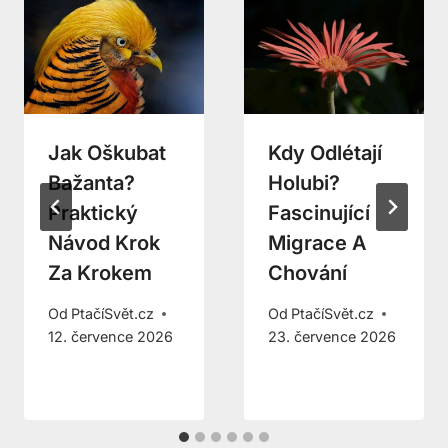
Jak Oškubat
Kdy Odlétají
Bažanta?
Holubi?
Praktický
Fascinující
Návod Krok
Migrace A
Za Krokem
Chování
Od
PtačíSvět.cz
Od
PtačíSvět.cz
12. července 2026
23. července 2026