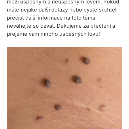
mezi ⁤úspěšným a neúspěšným lovem. ‍Pokud
máte nějaké další dotazy‌ nebo byste si chtěli‌
přečíst ‌další​ informace​ na toto téma,
neváhejte ⁢se ozvat.‌ Děkujeme za přečtení a
přejeme vám mnoho úspěšných ​lovu!