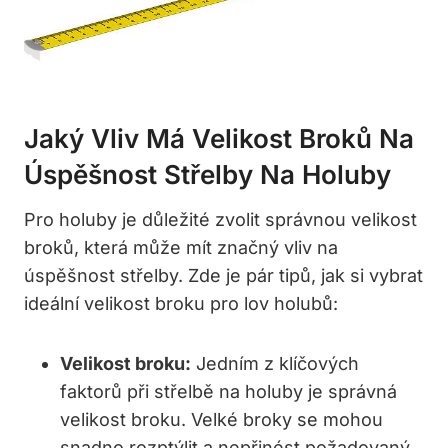
Jaký Vliv Má Velikost​ Broků Na⁣
Úspěšnost Střelby⁣ Na Holuby
Pro holuby‌ je důležité⁢ zvolit správnou velikost‍
broků, která ⁢může‍ mít značný vliv na
úspěšnost střelby. Zde je pár tipů, ‌jak si vybrat
ideální velikost ‍broku pro lov holubů:
Velikost broku:
Jedním z klíčových
faktorů při​ střelbě na holuby je správná
velikost broku. Velké broky se mohou
snadno rozptýlit a nepřinést požadovaný