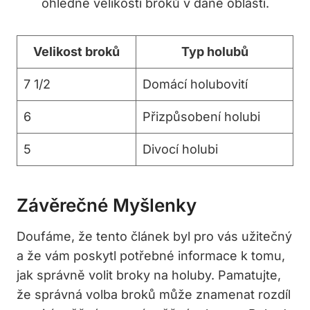
ohledně velikosti⁤ broků ‍v dané oblasti.
Velikost broků
Typ holubů
7 1/2
Domácí holubovití
6
Přizpůsobení holubi
5
Divocí holubi
Závěrečné Myšlenky
Doufáme, že‌ tento článek byl ​pro vás užitečný
a ⁣že vám poskytl potřebné⁢ informace k tomu,⁣
jak správně volit‌ broky na holuby. ‌Pamatujte,
že‍ správná⁣ volba broků‍ může znamenat⁢ rozdíl