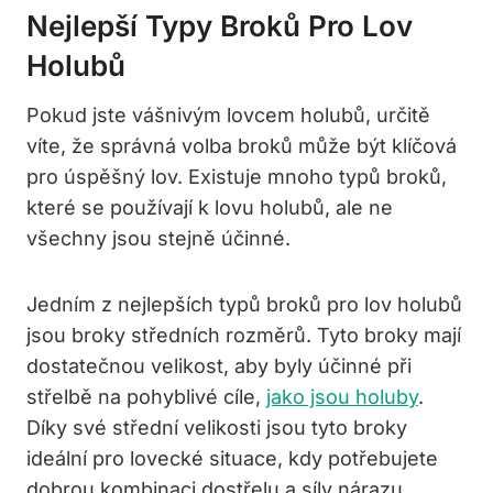
Nejlepší Typy Broků Pro Lov
Holubů
Pokud ‌jste vášnivým lovcem⁤ holubů, určitě
víte, ‍že správná volba broků ⁤může být klíčová
pro úspěšný‍ lov. Existuje ‌mnoho typů ‌broků,
které se používají k lovu holubů, ale ne
⁣všechny‍ jsou stejně účinné.
Jedním‍ z‍ nejlepších typů broků pro ‌lov holubů
jsou broky středních rozměrů. Tyto ​broky mají
dostatečnou velikost, aby ⁣byly účinné při
střelbě na pohyblivé cíle,
jako jsou holuby
.
Díky své střední velikosti jsou ‌tyto broky
ideální pro lovecké situace, kdy potřebujete
dobrou kombinaci dostřelu ‌a síly nárazu.