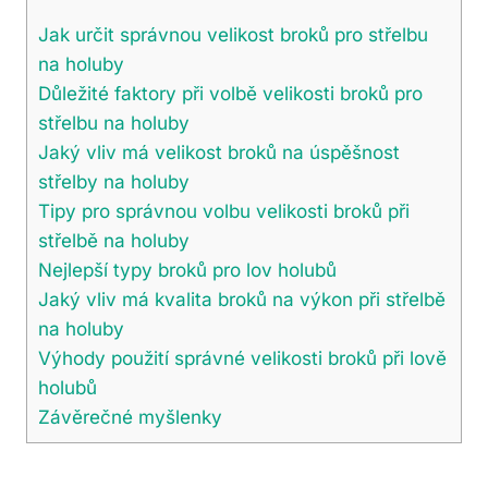
Jak určit⁣ správnou velikost broků pro střelbu
na holuby
Důležité faktory ⁢při volbě‍ velikosti broků‌ pro
střelbu na holuby
Jaký vliv má velikost​ broků na⁣ úspěšnost
střelby⁣ na holuby
Tipy pro správnou ​volbu velikosti broků při
střelbě na holuby
Nejlepší typy broků pro lov holubů
Jaký ‍vliv má kvalita ‌broků na výkon při střelbě
‌na holuby
Výhody použití správné velikosti​ broků při lově
holubů
Závěrečné myšlenky