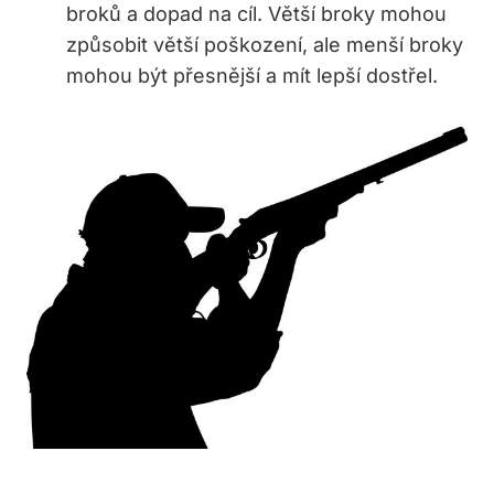
⁤broků a dopad‍ na cíl.⁤ Větší broky mohou
⁤způsobit větší poškození, ale menší‌ broky
mohou být přesnější ⁤a mít lepší dostřel.