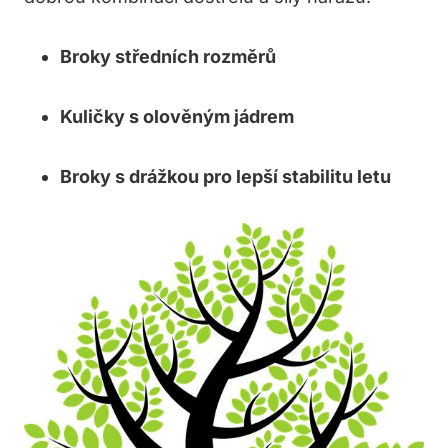
Broky​ středních rozměrů
Kuličky s olověným ⁢jádrem
Broky⁢ s ⁣drážkou pro lepší stabilitu letu