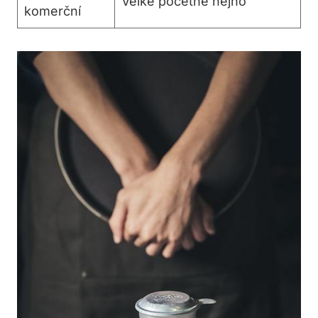
Velké početné hejno
komerční