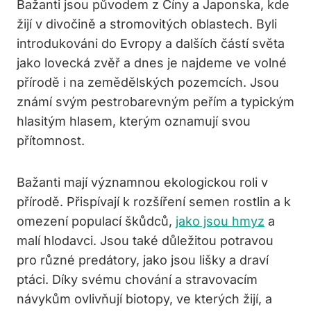
Bažanti jsou původem z Číny a Japonska, kde
žijí v divočině a stromovitých oblastech. Byli
introdukováni do Evropy a dalších částí světa
jako lovecká zvěř a dnes je najdeme ve volné
přírodě i na zemědělských pozemcích. Jsou
známí svým pestrobarevným peřím a typickým
hlasitým hlasem, kterým oznamují svou
přítomnost.
Bažanti mají významnou ekologickou roli v
přírodě. Přispívají k rozšíření semen rostlin a k
omezení populací škůdců,
jako jsou hmyz
a
malí hlodavci. Jsou také důležitou potravou
pro různé predátory, jako jsou lišky a draví
ptáci. Díky svému chování a stravovacím
návykům ovlivňují biotopy, ve kterých žijí, a