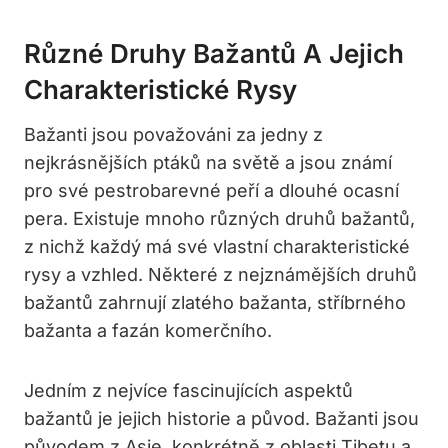
Různé Druhy Bažantů A Jejich
Charakteristické Rysy
Bažanti jsou považováni za jedny z
nejkrásnějších ptáků na světě a jsou známí
pro své pestrobarevné peří a dlouhé ocasní
pera. Existuje mnoho různých druhů bažantů,
z nichž každý má své vlastní charakteristické
rysy a vzhled. Některé z nejznámějších druhů
bažantů zahrnují zlatého bažanta, stříbrného
bažanta a fazán komerčního.
Jedním z nejvíce fascinujících aspektů
bažantů je jejich historie a původ. Bažanti jsou
původem z Asie, konkrétně z oblasti Tibetu a