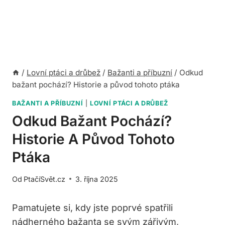
/
Lovní ptáci a drůbež
/
Bažanti a příbuzní
/
Odkud
bažant pochází? Historie a původ tohoto ptáka
BAŽANTI A PŘÍBUZNÍ
|
LOVNÍ PTÁCI A DRŮBEŽ
Odkud Bažant Pochází?
Historie A Původ Tohoto
Ptáka
Od
PtačíSvět.cz
3. října 2025
Pamatujete si, kdy jste poprvé spatřili
nádherného bažanta se svým zářivým,