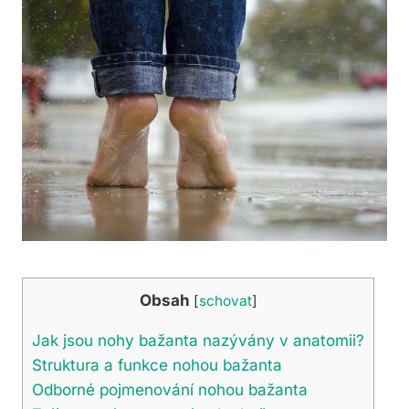
Obsah
[
schovat
]
Jak jsou nohy bažanta nazývány v anatomii?
Struktura a funkce nohou bažanta
Odborné pojmenování nohou bažanta