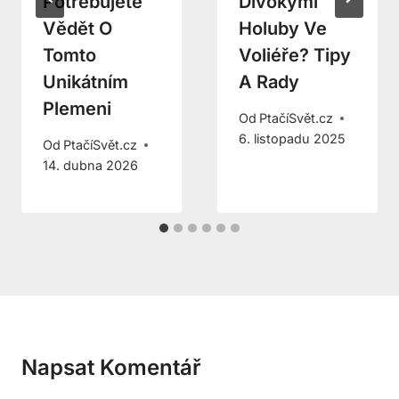
Potřebujete
Divokými
Vědět O
Holuby Ve
Tomto
Voliéře? Tipy
Unikátním
A Rady
Plemeni
Od
PtačíSvět.cz
6. listopadu 2025
Od
PtačíSvět.cz
14. dubna 2026
Napsat Komentář