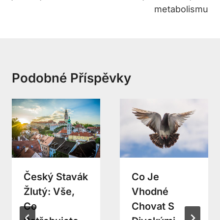
metabolismu
Podobné Příspěvky
Český Stavák
Co Je
Žlutý: Vše,
Vhodné
Co
Chovat S