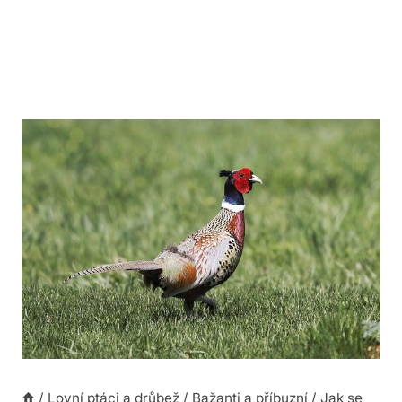
/
Lovní ptáci a drůbež
/
Bažanti a příbuzní
/
Jak se