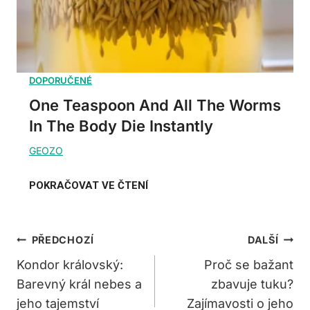
One Teaspoon And All The Worms
In The Body Die Instantly
Navigace
PŘEDCHOZÍ
DALŠÍ
Pro
Kondor královský:
Proč se bažant
Barevný král nebes a
zbavuje tuku?
Příspěvek
jeho tajemství
Zajímavosti o jeho