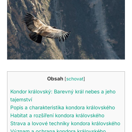
Obsah
[
schovat
]
Kondor královský: Barevný král nebes a jeho
tajemství
Popis a charakteristika kondora královského
Habitat a rozšíření kondora královského
Strava a lovové techniky kondora královského
Význam a ochrana kondora královského