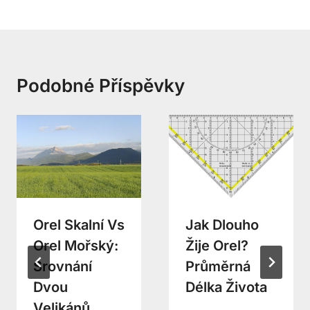
Podobné Příspěvky
Orel Skalní Vs
Jak Dlouho
Orel Mořský:
Žije Orel?
Srovnání
Průměrná
Dvou
Délka Života
Velikánů