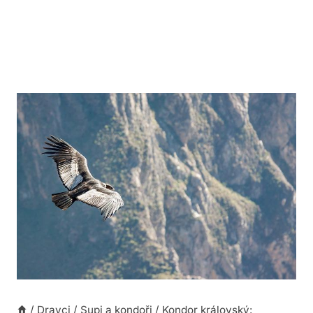
/
Dravci
/
Supi a kondoři
/
Kondor královský: