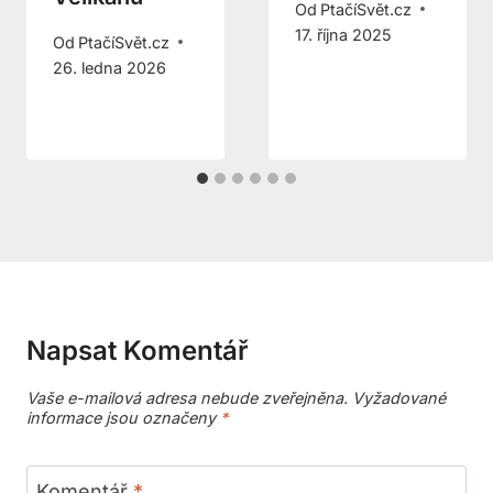
Od
PtačíSvět.cz
17. října 2025
Od
PtačíSvět.cz
26. ledna 2026
Napsat Komentář
Vaše e-mailová adresa nebude zveřejněna.
Vyžadované
informace jsou označeny
*
Komentář
*