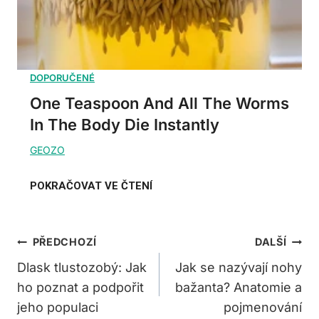
One Teaspoon And All The Worms
In The Body Die Instantly
Navigace
PŘEDCHOZÍ
DALŠÍ
Pro
Dlask tlustozobý: Jak
Jak se nazývají nohy
ho poznat a podpořit
bažanta? Anatomie a
Příspěvek
jeho populaci
pojmenování