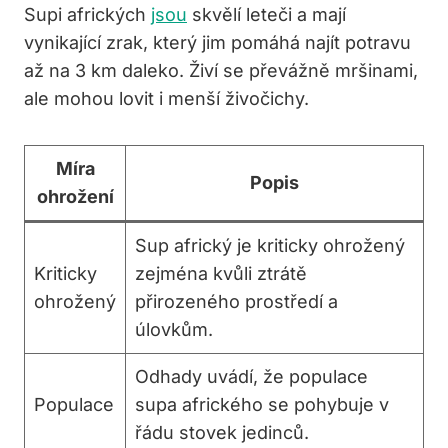
Supi afrických
jsou
skvělí leteči a mají
vynikající zrak, který jim pomáhá najít potravu
až na 3 km daleko. Živí se převážně mršinami,
ale mohou lovit i menší živočichy.
Míra
Popis
ohrožení
Sup africký je kriticky ohrožený
Kriticky
zejména kvůli ztrátě
ohrožený
přirozeného prostředí a
úlovkům.
Odhady uvádí, že populace
Populace
supa afrického se pohybuje v
řádu stovek jedinců.