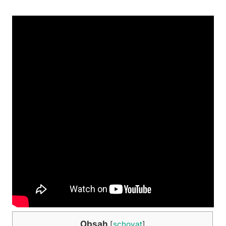
Obsah
[
schovat
]