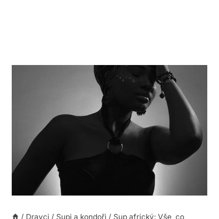
/
Dravci
/
Supi a kondoři
/
Sup africký: Vše, co