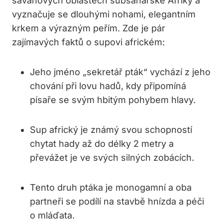
savanových oblastech subsaharské Afriky a
vyznačuje se dlouhými nohami, elegantním
krkem a výrazným peřím. Zde je pár
zajímavých faktů o supovi africkém:
Jeho jméno „sekretář pták“ vychází z jeho
chování při lovu hadů, kdy připomíná
písaře se svým hbitým pohybem hlavy.
Sup africký je známý svou schopností
chytat hady až do délky 2 metry a
převážet je ve svých silných zobácích.
Tento druh ptáka je monogamní a oba
partneři se podílí na stavbě hnízda a péči
o mláďata.