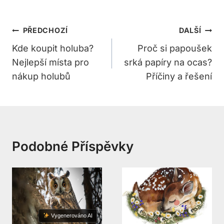
Navigace
PŘEDCHOZÍ
DALŠÍ
Pro
Kde koupit holuba?
Proč si papoušek
Nejlepší místa pro
srká papíry na ocas?
Příspěvek
nákup holubů
Příčiny a řešení
Podobné Příspěvky
Vygenerováno AI