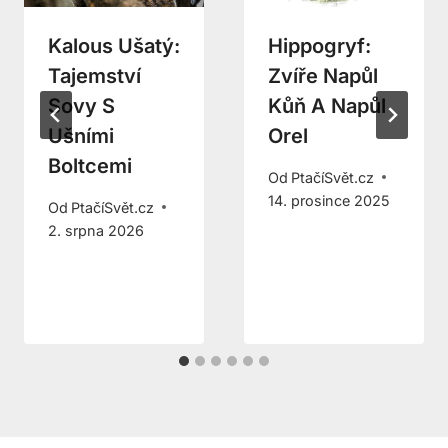
Kalous Ušatý:
Hippogryf:
Tajemství
Zvíře Napůl
Sovy S
Kůň A Napůl
Ušními
Orel
Boltcemi
Od
PtačíSvět.cz
14. prosince 2025
Od
PtačíSvět.cz
2. srpna 2026