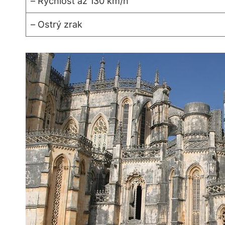
– Rychlost až 130 km/h
– Ostrý zrak