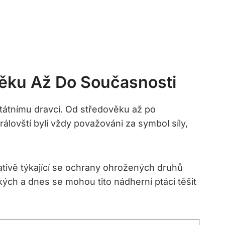
věku Až Do Současnosti
státnímu dravci. Od středověku až po
álovští byli vždy považováni za symbol síly,
lativě týkající se ochrany ohrožených druhů
ských a dnes se mohou tito nádherní ptáci těšit