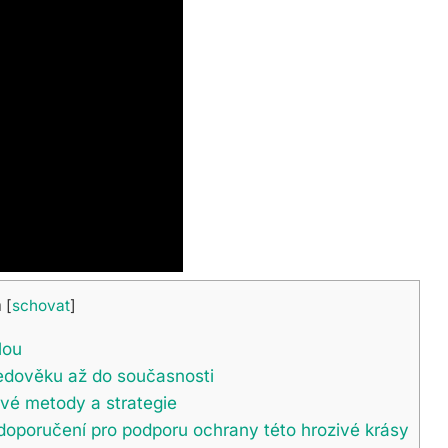
h
[
schovat
]
lou
tředověku až do současnosti
ové metody a strategie
 doporučení pro podporu ochrany této hrozivé krásy