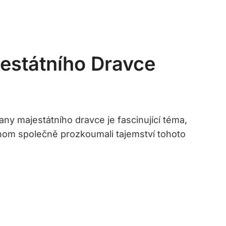
jestátního Dravce
any majestátního dravce je fascinující téma,
chom společně prozkoumali tajemství tohoto