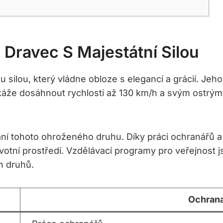
 Dravec S Majestátní Silou
 silou, který vládne obloze s elegancí a grácií. Jeh
dokáže dosáhnout rychlosti až 130 km/h a svým ostrý
í tohoto ohroženého druhu. Díky práci ochranářů a
ivotní prostředí. Vzdělávací programy pro veřejnost j
h druhů.
Ochrana