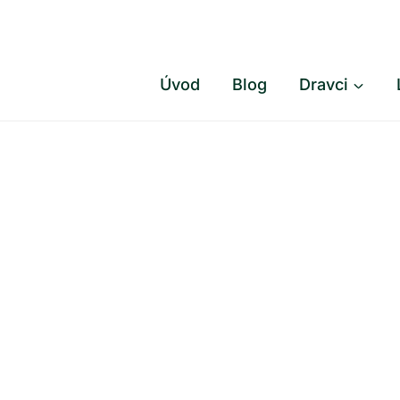
Přeskočit
na
obsah
Úvod
Blog
Dravci