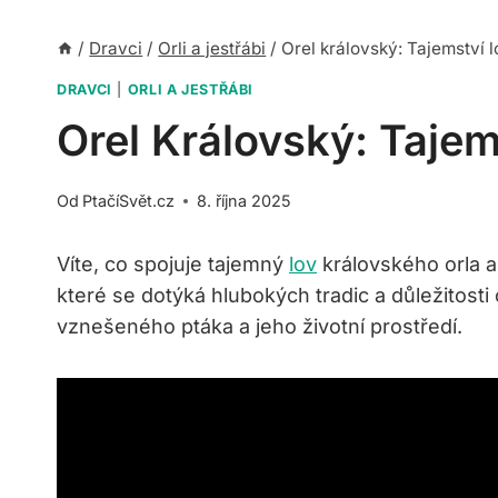
/
Dravci
/
Orli a jestřábi
/
Orel královský: Tajemství 
DRAVCI
|
ORLI A JESTŘÁBI
Orel Královský: Taje
Od
PtačíSvět.cz
8. října 2025
Víte, co spojuje tajemný
lov
královského orla 
které se dotýká hlubokých tradic a důležitos
vznešeného ptáka a jeho životní prostředí.