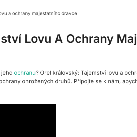
lovu a ochrany majestátního dravce
mství Lovu A Ochrany Ma
a jeho
ochranu
? Orel královský: Tajemství lovu a ochr
ti ochrany ohrožených druhů. Připojte se k nám, aby