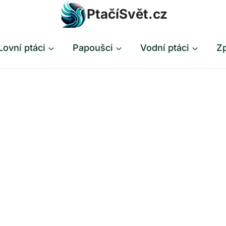
PtačíSvět.cz
Lovní ptáci
Papoušci
Vodní ptáci
Zp