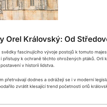
y Orel Královský: Od Středo
me svědky fascinujícího vývoje postojů k tomuto maje
 přístupy k ochraně těchto ohrožených ptáků. Orli kr
ostavení v historii lidstva.
m přetrvávají dodnes a odrážejí se i v moderní legis
odařilo zvrátit klesající trend početnosti orlů králov