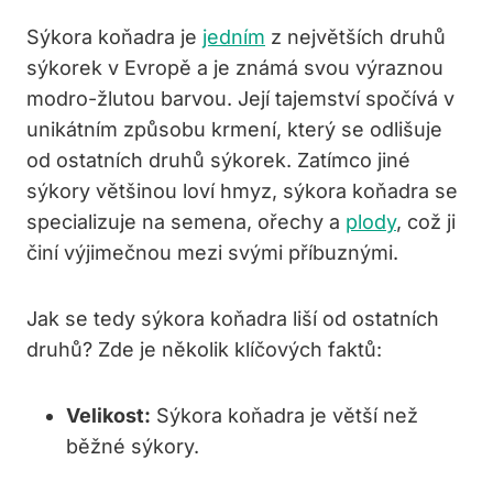
Sýkora koňadra je
jedním
z největších druhů
sýkorek v Evropě a je známá svou výraznou
modro-žlutou barvou. Její tajemství spočívá v
unikátním způsobu krmení, který se odlišuje
od ostatních druhů sýkorek. Zatímco jiné
sýkory většinou loví hmyz, sýkora koňadra se
specializuje na semena, ořechy a
plody
, což ji
činí výjimečnou mezi svými příbuznými.
Jak se tedy sýkora koňadra liší od ostatních
druhů? Zde je několik klíčových faktů:
Velikost:
Sýkora koňadra je větší než
běžné sýkory.