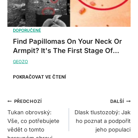
Find Papillomas On Your Neck Or
Armpit? It's The First Stage Of...
Navigace
PŘEDCHOZÍ
DALŠÍ
Pro
Tukan obrovský:
Dlask tlustozobý: Jak
Vše, co potřebujete
ho poznat a podpořit
Příspěvek
vědět o tomto
jeho populaci