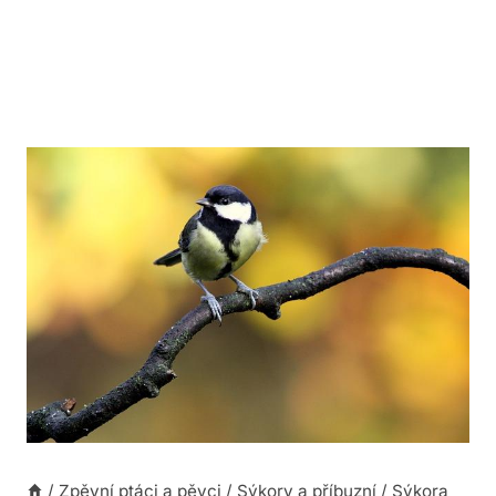
/
Zpěvní ptáci a pěvci
/
Sýkory a příbuzní
/
Sýkora