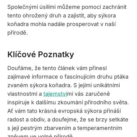
Společnými úsilími můžeme pomoci zachránit
tento ohrožený druh a zajistit, aby sýkora
koňadra mohla nadále prosperovat v naší
přírodě.
Klíčové Poznatky
Doufáme, že tento článek vám přinesl
zajímavé informace o fascinujícím druhu ptáka
zvaném sýkora koňadra. S jejími unikátními
vlastnostmi a
tajemství
mi vás zaručeně
inspiruje k dalšímu zkoumání přírodního světa.
Ať vám tato krásná evropská sýkora přináší
radost a obdiv, a doufejme, že se brzy setkáte
s její pestrým zbarvením a temperamentním
zpěvem ve volné přírodě.