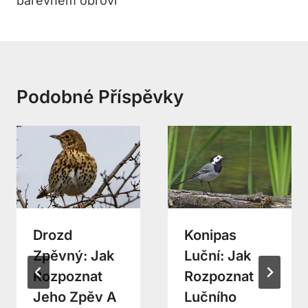
barevném obrovi
Podobné Příspěvky
Drozd
Konipas
Zpěvný: Jak
Luční: Jak
Rozpoznat
Rozpoznat
Jeho Zpěv A
Lučního