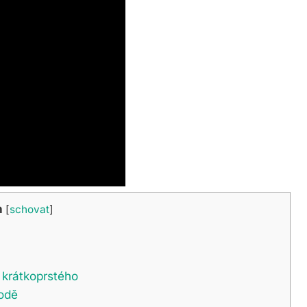
h
[
schovat
]
 krátkoprstého
rodě