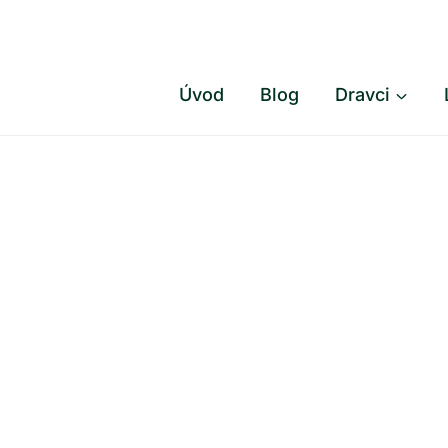
Přeskočit
na
obsah
Úvod
Blog
Dravci