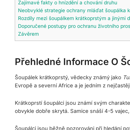
Zajímavé fakty o hnízdění a chování druhu
Neobvyklé strategie ochrany mláďat šoupálka k
Rozdíly mezi šoupálkem krátkoprstým a jinými 
Doporučené postupy pro ochranu životního pros
Závěrem
Přehledné Informace O Š
Šoupálek krátkoprstý, vědecky známý jako
Tu
Evropě a severní Africe a je jedním z nejčastěj
Krátkoprstí šoupálci jsou známí svým charakte
obvykle dobře skrytá. Samice snáší 4-5 vajec,
Šoupálci jsou běžně pozorováni při hledání po