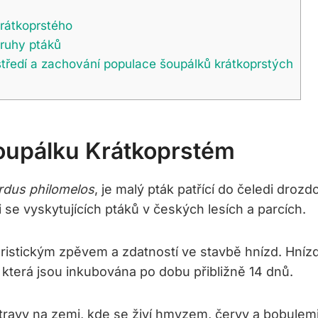
rátkoprstého
druhy ptáků
tředí a zachování populace šoupálků krátkoprstých
oupálku Krátkoprstém
rdus philomelos
, je malý pták patřící do čeledi droz
i se vyskytujících ptáků v českých lesích a parcích.
ristickým zpěvem a zdatností ve stavbě hnízd. Hnízd
 která jsou inkubována po dobu přibližně 14 dnů.
travy na zemi, kde se živí hmyzem, červy a bobulemi