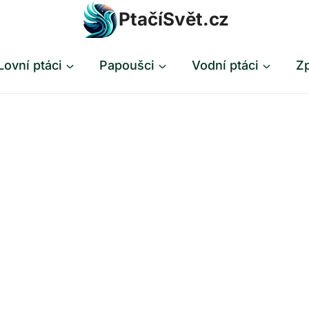
PtačíSvět.cz
Lovní ptáci
Papoušci
Vodní ptáci
Zp