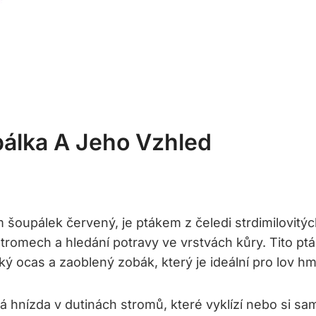
pálka A Jeho Vzhled
oupálek červený, je ptákem z čeledi strdimilovitých
romech a hledání potravy ve vrstvách kůry. Tito ptáci
tký ocas a zaoblený zobák, který je ideální pro lov 
á hnízda v dutinách stromů, které vyklízí nebo si sam