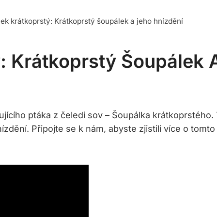
ek krátkoprstý: Krátkoprstý šoupálek a jeho hnízdění
: Krátkoprstý Šoupálek 
jícího ptáka z čeledi sov – Šoupálka krátkoprstého.
dění. Připojte se k nám, abyste zjistili více o tomt