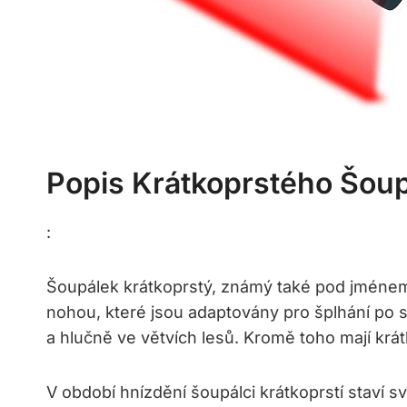
Popis Krátkoprstého Šou
:
Šoupálek krátkoprstý, známý také pod jménem š
nohou, které jsou adaptovány pro šplhání po st
a hlučně ve větvích lesů. Kromě toho mají krá
V období hnízdění šoupálci krátkoprstí staví sv