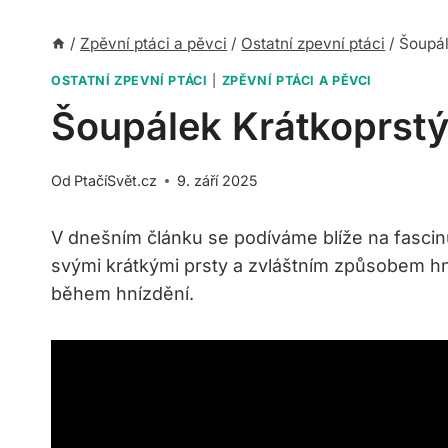
/
Zpěvní ptáci a pěvci
/
Ostatní zpevní ptáci
/
Šoupál
OSTATNÍ ZPEVNÍ PTÁCI
|
ZPĚVNÍ PTÁCI A PĚVCI
Šoupálek Krátkoprstý
Od
PtačíSvět.cz
9. září 2025
V dnešním článku se podíváme blíže na fascinu
svými krátkými prsty a zvláštním způsobem hníz
během hnízdění.