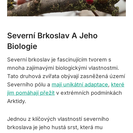
Severní Brkoslav A Jeho
Biologie
Severní brkoslav je fascinujícím tvorem s
mnoha zajímavými biologickými vlastnostmi.
Tato druhová zvířata obývají zasněžená území
Severního pólu a
mají unikátní adaptace
,
které
jim pomáhají přežít
v extrémních podmínkách
Arktidy.
Jednou z klíčových vlastností severního
brkoslava je jeho hustá srst, která mu