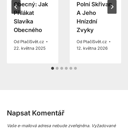
Obecný: Jak
Polní Skřivan
Přilákat
A Jeho
Slavíka
Hnízdní
Obecného
Zvyky
Od
PtačíSvět.cz
Od
PtačíSvět.cz
22. května 2025
12. května 2026
Napsat Komentář
Vaše e-mailová adresa nebude zveřejněna.
Vyžadované