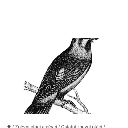
/
Zpěvní ptáci a pěvci
/
Ostatní zpevní ptáci
/