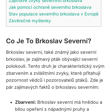
Zajímavé zvyky severního brkoslava
Jak pomoci ochraně severního brkoslava
Stav populace severního brkoslava v Evropě
Závěrečné myšlenky
Co Je To Brkoslav Severní?
Brkoslav severní, také známý jako severní
brkoslav, je zajímavý pták obývající severní
polokouli. Tento druh je charakteristický svým
zbarvením a zvláštními zvyky, které přitahují
pozornost vědců i pozorovatelů ptáků. Zde je
pár zajímavých faktů o brkoslavu severním:
Zbarvení:
Brkoslav severní má hnědou a
bílou opeření s nápadnými pruhy a