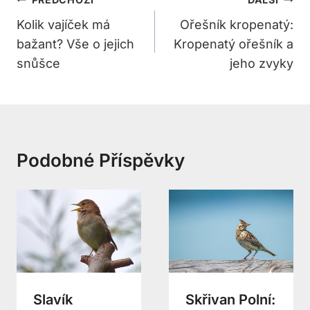
Navigace
Pro
Kolik vajíček má
Ořešník kropenatý:
bažant? Vše o jejich
Kropenatý ořešník a
Příspěvek
snůšce
jeho zvyky
Podobné Příspěvky
Slavík
Skřivan Polní: