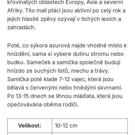
křovinatých oblastech Evropy, Asie a severní
Afriky. Tito malí ptáci jsou aktivní po celý rok a
jejich hlasité zpěvy ozývají v tichých lesích a
zahradách.
Poté, co sýkora azurová najde vhodné místo k
hnízdění, sama si vybere dutinu stromu nebo
budku. Sameček a samička společně budují
hnízdo ze suchých listů, mechu a trávy.
Samička poté klade 7-12 vajec, která jsou
bělavá s červenými nebo hnědými skvrnami.
Po 13-15 dnech se líhnou mláďata, která jsou
opečovávána oběma rodiči.
Velikost:
10-12 cm