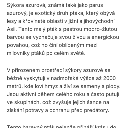
Sýkora azurová, známá také jako parus
azurový, je exotický druh ptáka, který obývá
lesy a křovinaté oblasti v jižní a jihovýchodní
Asii. Tento malý pták s pestrou modro-žlutou
barvou se vyznačuje svou živou a energickou
povahou, což ho činí oblíbeným mezi
milovníky ptáků po celém světě.
V přirozeném prostředí sýkory azurové se
běžně vyskytují v nadmořské výšce až 2000
metrů, kde loví hmyz a živí se semeny a plody.
Jsou aktivní během celého roku a často putují
ve skupinách, což zvyšuje jejich šance na
získání potravy a ochranu před predátory.
Tento barevný pták nejenže přináší krásu do