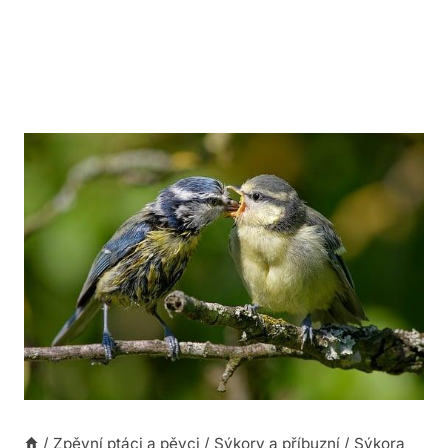
/
Zpěvní ptáci a pěvci
/
Sýkory a příbuzní
/
Sýkora