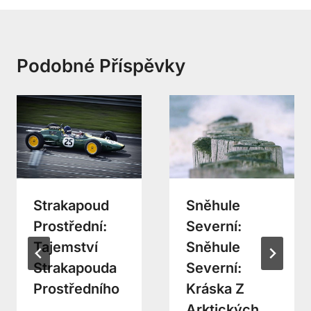
Podobné Příspěvky
Strakapoud
Sněhule
Prostřední:
Severní:
Tajemství
Sněhule
Strakapouda
Severní:
Prostředního
Kráska Z
Arktických