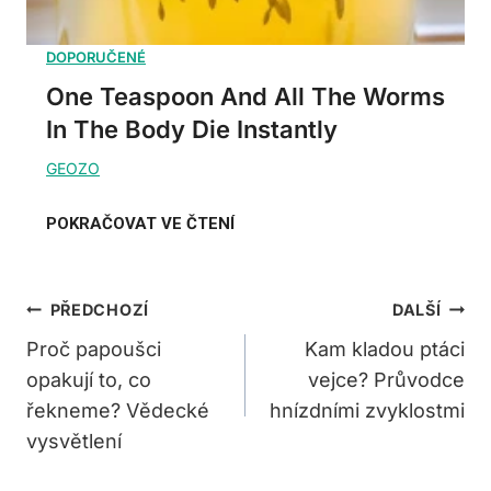
One Teaspoon And All The Worms
In The Body Die Instantly
Navigace
PŘEDCHOZÍ
DALŠÍ
Pro
Proč papoušci
Kam kladou ptáci
opakují to, co
vejce? Průvodce
Příspěvek
řekneme? Vědecké
hnízdními zvyklostmi
vysvětlení