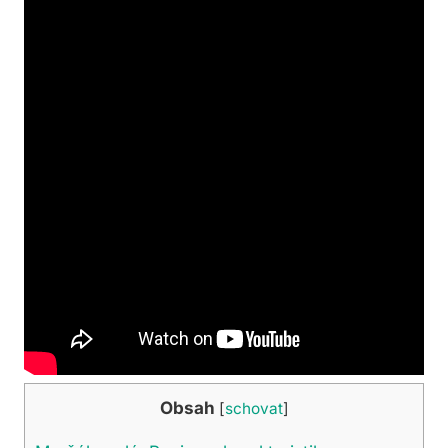
Obsah
[
schovat
]