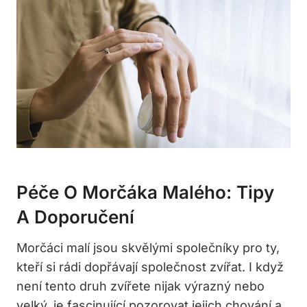
Péče O Morčáka Malého: Tipy
A Doporučení
Morčáci malí jsou skvělými společníky pro ty,
kteří si rádi dopřávají společnost zvířat. I když
není tento druh zvířete nijak výrazný nebo
velký, je fascinující pozorovat jejich chování a