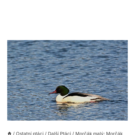
/
Ostatní ptáci
/
Další Ptáci
/
Morčák malý: Morčák