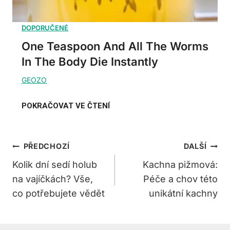
One Teaspoon And All The Worms
In The Body Die Instantly
Navigace
PŘEDCHOZÍ
DALŠÍ
Pro
Kolik dní sedí holub
Kachna pižmová:
na vajíčkách? Vše,
Péče a chov této
Příspěvek
co potřebujete vědět
unikátní kachny