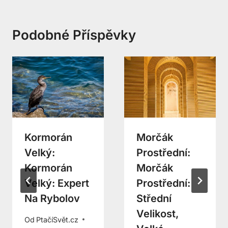
Podobné Příspěvky
Kormorán
Morčák
Velký:
Prostřední:
Kormorán
Morčák
Velký: Expert
Prostřední:
Na Rybolov
Střední
Velikost,
Od
PtačíSvět.cz