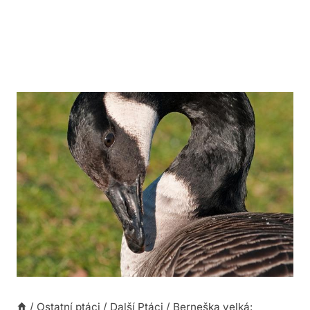
/
Ostatní ptáci
/
Další Ptáci
/
Berneška velká: