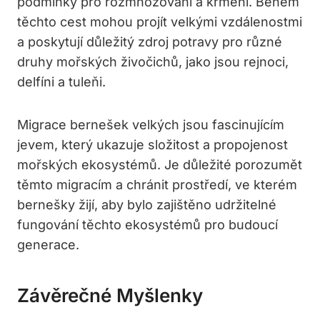
podmínky pro rozmnožování a krmění. Během
těchto cest mohou projít velkými vzdálenostmi
a poskytují důležitý zdroj potravy pro různé
druhy mořských živočichů, jako jsou rejnoci,
delfíni a tuleňi.
Migrace bernešek velkých jsou fascinujícím
jevem, který ukazuje složitost a propojenost
mořských ekosystémů. Je důležité porozumět
těmto migracím a chránit prostředí, ve kterém
bernešky žijí, aby bylo zajištěno udržitelné
fungování těchto ekosystémů pro budoucí
generace.
Závěrečné Myšlenky