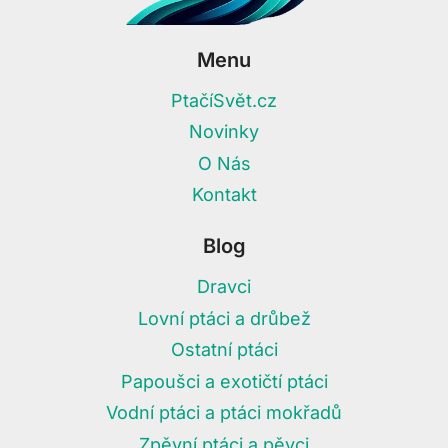
Menu
PtačíSvět.cz
Novinky
O Nás
Kontakt
Blog
Dravci
Lovní ptáci a drůbež
Ostatní ptáci
Papoušci a exotičtí ptáci
Vodní ptáci a ptáci mokřadů
Zpěvní ptáci a pěvci