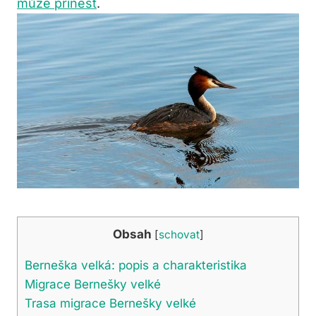
může přinést
.
Obsah
[
schovat
]
Berneška velká: popis a charakteristika
Migrace Bernešky velké
Trasa migrace Bernešky velké