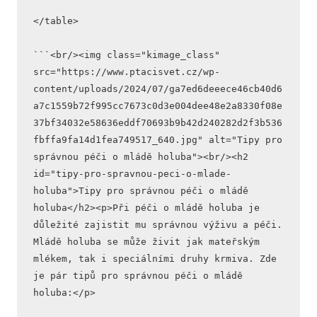
</table>
```<br/><img class="kimage_class" 
src="https://www.ptacisvet.cz/wp-
content/uploads/2024/07/ga7ed6deeece46cb40d6
a7c1559b72f995cc7673c0d3e004dee48e2a8330f08e
37bf34032e58636eddf70693b9b42d240282d2f3b536
fbffa9fa14d1fea749517_640.jpg" alt="Tipy pro 
správnou péči o mládě holuba"><br/><h2 
id="tipy-pro-spravnou-peci-o-mlade-
holuba">Tipy pro správnou péči o mládě 
holuba</h2><p>Při péči o mládě holuba je 
důležité zajistit mu správnou výživu a péči. 
Mládě holuba se může živit jak mateřským 
mlékem, tak i speciálními druhy krmiva. Zde 
je pár tipů pro správnou péči o mládě 
holuba:</p>