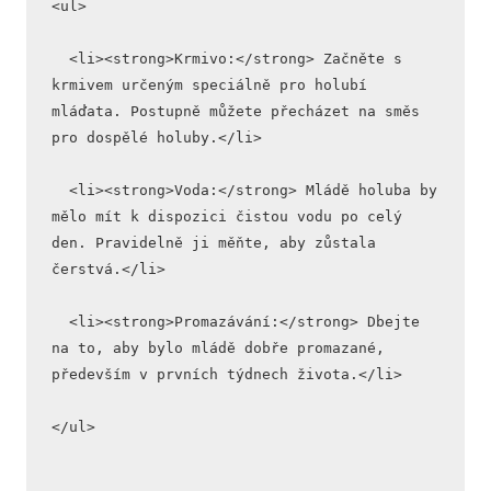
<ul>
  <li><strong>Krmivo:</strong> Začněte s 
krmivem určeným speciálně pro holubí 
mláďata. Postupně můžete přecházet na směs 
pro dospělé holuby.</li>
  <li><strong>Voda:</strong> Mládě holuba by 
mělo mít k dispozici čistou vodu po celý 
den. Pravidelně ji měňte, aby zůstala 
čerstvá.</li>
  <li><strong>Promazávání:</strong> Dbejte 
na to, aby bylo mládě dobře promazané, 
především v prvních týdnech života.</li>
</ul>