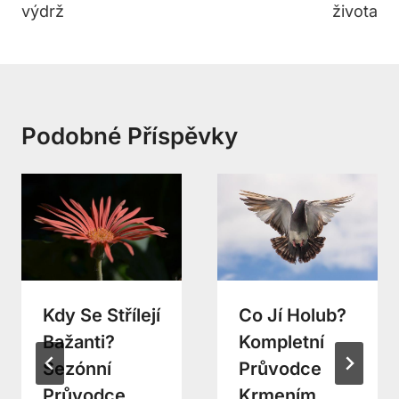
výdrž
života
Podobné Příspěvky
Kdy Se Střílejí
Co Jí Holub?
Bažanti?
Kompletní
Sezónní
Průvodce
Průvodce
Krmením