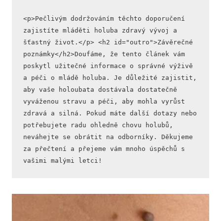
<p>Pečlivým dodržováním těchto doporučení 
zajistíte mláděti holuba zdravý vývoj a 
šťastný život.</p> <h2 id="outro">Závěrečné 
poznámky</h2>Doufáme, že tento článek vám 
poskytl užitečné informace o správné výživě 
a péči o mládě holuba. Je důležité zajistit, 
aby vaše holoubata dostávala dostatečně 
vyváženou stravu a péči, aby mohla vyrůst 
zdravá a silná. Pokud máte další dotazy nebo 
potřebujete radu ohledně chovu holubů, 
neváhejte se obrátit na odborníky. Děkujeme 
za přečtení a přejeme vám mnoho úspěchů s 
vašimi malými letci!