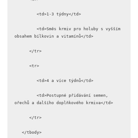
         <td>1-3 týdny</td>
         <td>Směs krmiv pro holuby s vyšším 
obsahem bílkovin a vitamínů</td>
      </tr>
      <tr>
         <td>4 a více týdnů</td>
         <td>Postupné přidávání semen, 
ořechů a dalšího doplňkového krmiva</td>
      </tr>
   </tbody>