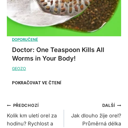
Doctor: One Teaspoon Kills All
Worms in Your Body!
Navigace
PŘEDCHOZÍ
DALŠÍ
Pro
Kolik km uletí orel za
Jak dlouho žije orel?
hodinu? Rychlost a
Průměrná délka
Příspěvek