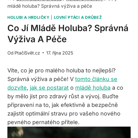
mládě holuba? Správná výživa a péče
HOLUBI A HRDLIČKY
|
LOVNÍ PTÁCI A DRŮBEŽ
Co Jí Mládě Holuba? Správná
Výživa A Péče
Od
PtačíSvět.cz
17. října 2025
Víte, co je pro malého holuba to nejlepší?
Správná výživa a péče! V
tomto článku se
dozvíte
,
jak se postarat
o
mládě holuba
a co
by mělo jíst pro zdravý růst a vývoj. Buďte
připraveni na to, jak efektivně a bezpečně
zajistit optimální stravu pro vašeho nového
pevného pernatého přítele.