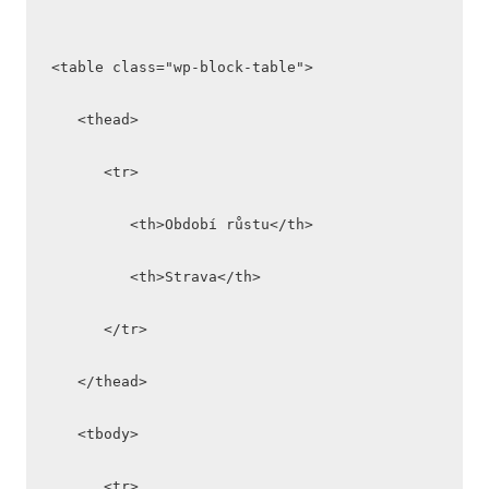
<table class="wp-block-table">
   <thead>
      <tr>
         <th>Období růstu</th>
         <th>Strava</th>
      </tr>
   </thead>
   <tbody>
      <tr>