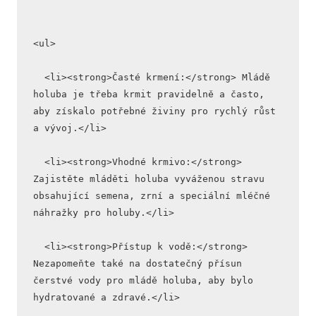
<ul>
  <li><strong>Časté krmení:</strong> Mládě 
holuba je třeba krmit pravidelně a často, 
aby získalo potřebné živiny pro rychlý růst 
a vývoj.</li>
  <li><strong>Vhodné krmivo:</strong> 
Zajistěte mláděti holuba vyváženou stravu 
obsahující semena, zrní a speciální mléčné 
náhražky pro holuby.</li>
  <li><strong>Přístup k vodě:</strong> 
Nezapomeňte také na dostatečný přísun 
čerstvé vody pro mládě holuba, aby bylo 
hydratované a zdravé.</li>