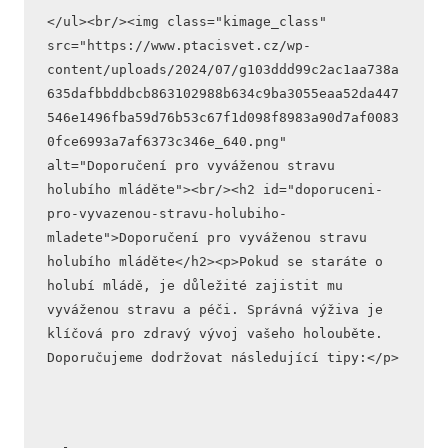
</ul><br/><img class="kimage_class" 
src="https://www.ptacisvet.cz/wp-
content/uploads/2024/07/g103ddd99c2ac1aa738a
635dafbbddbcb863102988b634c9ba3055eaa52da447
546e1496fba59d76b53c67f1d098f8983a90d7af0083
0fce6993a7af6373c346e_640.png" 
alt="Doporučení pro vyváženou stravu 
holubího mláděte"><br/><h2 id="doporuceni-
pro-vyvazenou-stravu-holubiho-
mladete">Doporučení pro vyváženou stravu 
holubího mláděte</h2><p>Pokud se staráte o 
holubí mládě, je důležité zajistit mu 
vyváženou stravu a péči. Správná výživa je 
klíčová pro zdravý vývoj vašeho holouběte. 
Doporučujeme dodržovat následující tipy:</p>