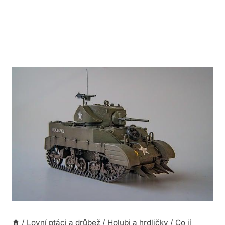
/
Lovní ptáci a drůbež
/
Holubi a hrdličky
/
Co jí