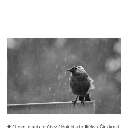
/
Lovní ptáci a drůbež
/
Holubi a hrdličky
/
Čím krmit