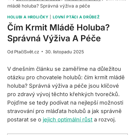
mládě holuba? Správná výživa a péče
HOLUBI A HRDLIČKY
|
LOVNÍ PTÁCI A DRŮBEŽ
Čím Krmit Mládě Holuba?
Správná Výživa A Péče
Od
PtačíSvět.cz
30. listopadu 2025
V dnešním článku se zaměříme na důležitou
otázku pro chovatele holubů: čím krmit mládě
holuba? Správná výživa a péče jsou klíčové
pro zdravý vývoj těchto křehkých tvorečků.
Pojďme se tedy podívat na nejlepší možnosti
stravování pro mláďata holubů a jak správně
postarat se o
jejich optimální růst
a rozvoj.