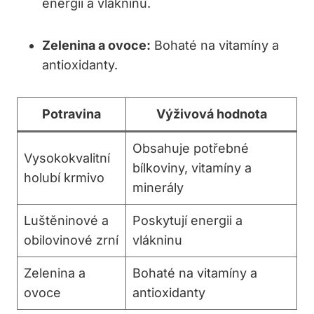
energii a vlákninu.
Zelenina a ovoce:
Bohaté na vitamíny a
antioxidanty.
Potravina
Výživová hodnota
Obsahuje potřebné
Vysokokvalitní
bílkoviny, vitamíny a
holubí krmivo
minerály
Luštěninové a
Poskytují energii a
obilovinové zrní
vlákninu
Zelenina a
Bohaté na vitamíny a
ovoce
antioxidanty