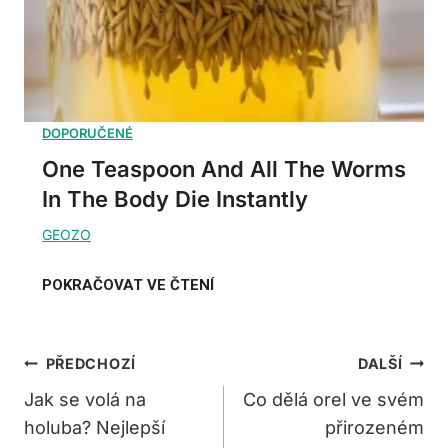
One Teaspoon And All The Worms
In The Body Die Instantly
Navigace
PŘEDCHOZÍ
DALŠÍ
Pro
Jak se volá na
Co dělá orel ve svém
holuba? Nejlepší
přirozeném
Příspěvek