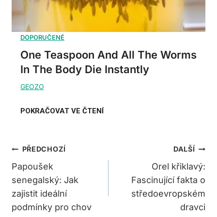
One Teaspoon And All The Worms
In The Body Die Instantly
Navigace
PŘEDCHOZÍ
DALŠÍ
Pro
Papoušek
Orel křiklavý:
senegalský: Jak
Fascinující fakta o
Příspěvek
zajistit ideální
středoevropském
podmínky pro chov
dravci