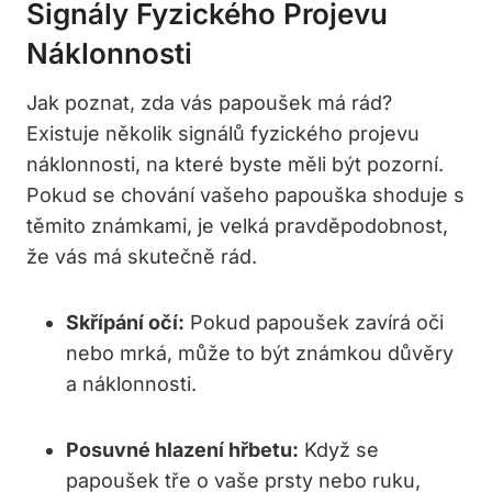
Signály Fyzického Projevu
Náklonnosti
Jak poznat, zda vás⁣ papoušek má rád?
Existuje několik signálů fyzického projevu
náklonnosti, na které ​byste měli být pozorní.
Pokud se chování vašeho papouška shoduje s
těmito známkami, je velká pravděpodobnost,​
že vás má skutečně rád.
Skřípání očí:
Pokud papoušek zavírá oči
nebo mrká, může to být známkou ⁤důvěry
a náklonnosti.
Posuvné hlazení hřbetu:
Když se
papoušek tře o vaše prsty nebo ruku,