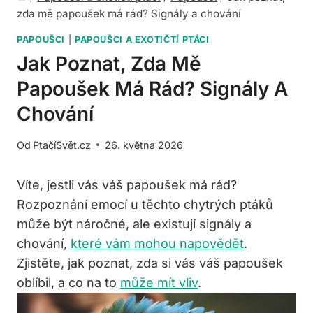
zda mě papoušek má rád? Signály a chování
PAPOUŠCI
|
PAPOUŠCI A EXOTIČTÍ PTÁCI
Jak Poznat, Zda Mě
Papoušek Má Rád? Signály A
Chování
Od
PtačíSvět.cz
26. května 2026
Víte, jestli vás váš‌ papoušek ‌má rád?
Rozpoznání emocí u těchto chytrých ptáků
může být náročné, ale existují signály a
chování,
které vám mohou napovědět
.
Zjistěte, jak poznat, ⁤zda si vás váš papoušek
oblíbil, a co na ‌to
může mít vliv
.