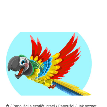
/
Papoušci a exotičtí ptáci
/
Papoušci
/
Jak poznat,