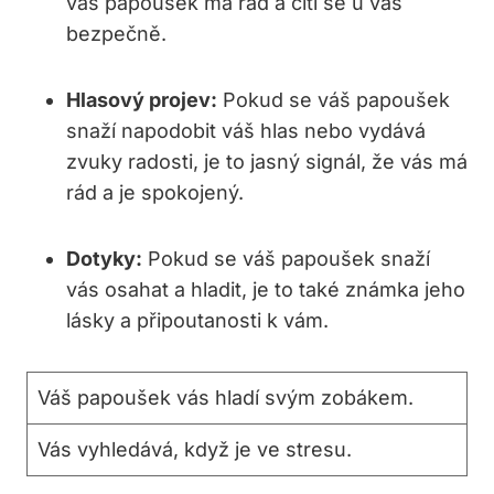
váš papoušek ‍má rád a cítí se u vás
bezpečně.
Hlasový projev:
Pokud se váš papoušek
snaží napodobit váš hlas nebo vydává
zvuky radosti, je to ⁢jasný signál, že vás má
rád a je spokojený.
Dotyky:
Pokud se váš papoušek snaží
vás osahat a‌ hladit, je to také známka jeho
⁤lásky a připoutanosti k vám.
Váš papoušek vás hladí svým zobákem.
Vás vyhledává, když je ve stresu.