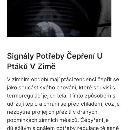
Signály Potřeby Čepření U
Ptáků V Zimě
V zimním období mají ptáci tendenci čepřit se
jako součást svého chování, které souvisí s
termoregulací jejich těla. Tímto způsobem si
udržují teplo a chrání se před chladem, což je
nezbytné pro jejich přežití v drsných
podmínkách zimních měsíců. Čepýření je
důležitým signálem potřeby regulace tělesné