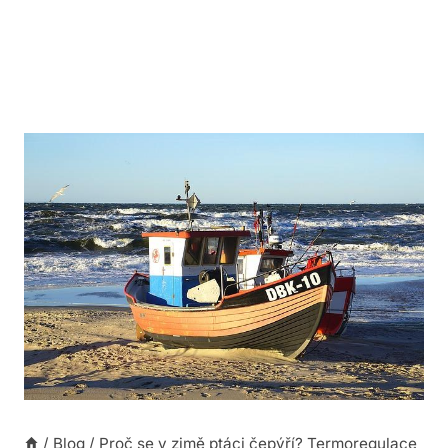
/
Blog
/
Proč se v zimě ptáci čepýří? Termoregulace