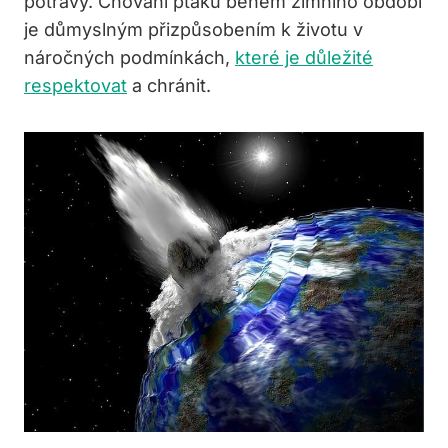
potravy. Chování ptáků během zimního období
je důmyslným přizpůsobením k životu v
náročných podmínkách,
které je důležité
respektovat
a chránit.