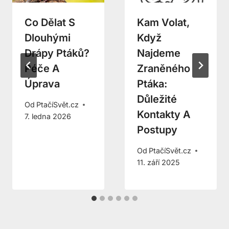
Co Dělat S
Kam Volat,
Dlouhými
Když
Drápy Ptáků?
Najdeme
Péče A
Zraněného
Úprava
Ptáka:
Důležité
Od
PtačíSvět.cz
Kontakty A
7. ledna 2026
Postupy
Od
PtačíSvět.cz
11. září 2025