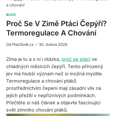
a chování
BLOG
Proč Se V Zimě Ptáci Čepýří?
Termoregulace A Chování
Od
PtačíSvět.cz
30. dubna 2026
Zima je tu a s ní i otázka,
proč se ptáci
ve
chladných měsících čepýří. Tento přirozený
jev má hlubší význam než si možná myslíte.
Termoregulace a chování ptáků
prostřednictvím čepení mají zásadní vliv na
jejich přežití v nepříznivých podmínkách.
Přečtěte si náš článek a objevte fascinující
svět zimního chování ptáků.