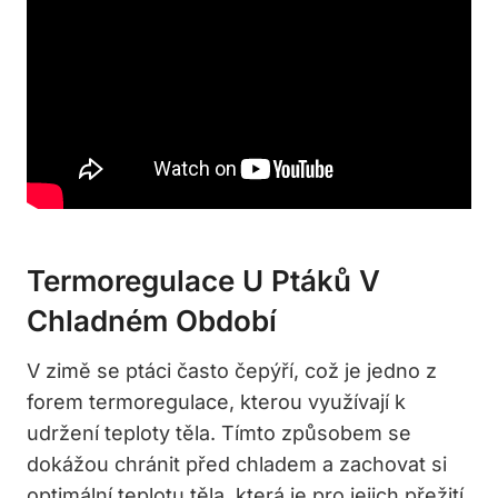
Termoregulace U Ptáků V
Chladném Období
V zimě se ptáci často čepýří, což je jedno z
forem termoregulace, kterou využívají k
udržení teploty těla. Tímto způsobem se
dokážou chránit před chladem a zachovat si
optimální teplotu těla, která je pro jejich přežití