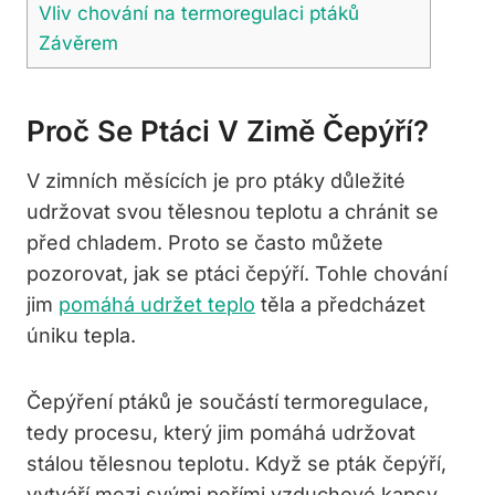
Vliv chování na termoregulaci ptáků
Závěrem
Proč Se Ptáci V Zimě Čepýří?
V zimních měsících je pro ptáky důležité
udržovat svou tělesnou teplotu a chránit se
před chladem. Proto se často můžete
pozorovat, jak se ptáci čepýří. Tohle chování
jim
pomáhá udržet teplo
těla a předcházet
úniku tepla.
Čepýření ptáků je součástí termoregulace,
tedy procesu, který jim pomáhá udržovat
stálou tělesnou teplotu. Když se pták čepýří,
vytváří mezi svými peřími vzduchové kapsy,