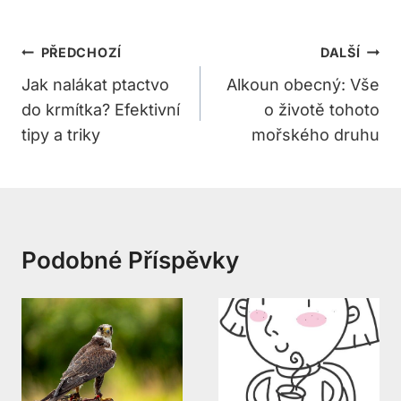
Navigace
PŘEDCHOZÍ
DALŠÍ
Pro
Jak nalákat ptactvo
Alkoun obecný: Vše
do krmítka? Efektivní
o životě tohoto
Příspěvek
tipy a triky
mořského druhu
Podobné Příspěvky