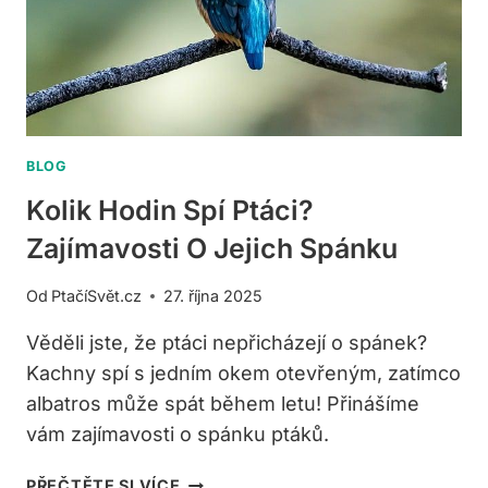
BLOG
Kolik Hodin Spí Ptáci?
Zajímavosti O Jejich Spánku
Od
PtačíSvět.cz
27. října 2025
Věděli jste, že ptáci nepřicházejí o spánek?
Kachny spí s jedním okem otevřeným, zatímco
albatros může spát během letu! Přinášíme
vám zajímavosti o spánku ptáků.
KOLIK
PŘEČTĚTE SI VÍCE