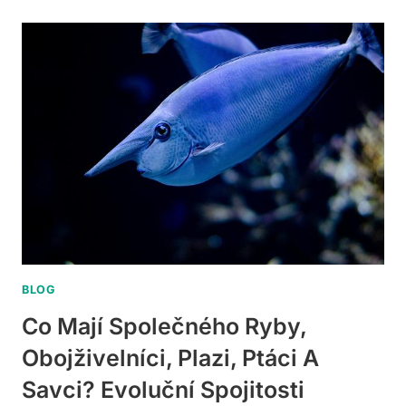
OKRASNÉ
PTACTVO?
SEZNAM
VÝKUPCŮ
A
TIPY
BLOG
Co Mají Společného Ryby,
Obojživelníci, Plazi, Ptáci A
Savci? Evoluční Spojitosti