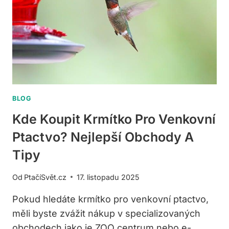
A
POSTUPY
BLOG
Kde Koupit Krmítko Pro Venkovní
Ptactvo? Nejlepší Obchody A
Tipy
Od
PtačíSvět.cz
17. listopadu 2025
Pokud hledáte krmítko pro venkovní ptactvo,
měli byste zvážit nákup v specializovaných
obchodech jako je ZOO centrum nebo e-