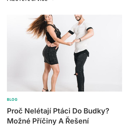
HODIN
SPÍ
PTÁCI?
ZAJÍMAVOSTI
O
JEJICH
SPÁNKU
BLOG
Proč Nelétají Ptáci Do Budky?
Možné Příčiny A Řešení