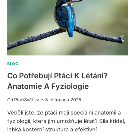
IDEÁLNÍ
VZDÁLENOST
A
UMÍSTĚNÍ
BLOG
Co Potřebují Ptáci K Létání?
Anatomie A Fyziologie
Od
PtačíSvět.cz
8. listopadu 2025
Věděli jste, že ptáci mají speciální anatomii a
fyziologii, která jim umožňuje létat? Síla křídel,
lehká kosterní struktura a efektivní