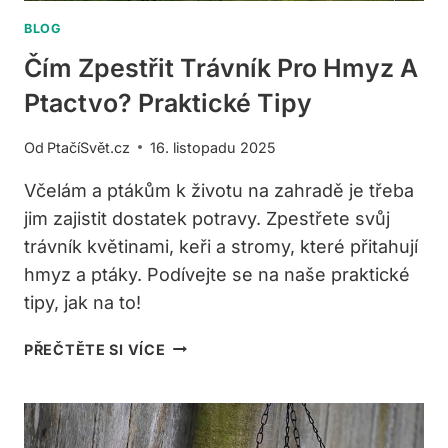
BLOG
Čím Zpestřit Trávník Pro Hmyz A
Ptactvo? Praktické Tipy
Od
PtačíSvět.cz
16. listopadu 2025
Včelám a ptákům k životu na zahradě je třeba
jim zajistit dostatek potravy. Zpestřete svůj
trávník květinami, keři a stromy, které přitahují
hmyz a ptáky. Podívejte se na naše praktické
tipy, jak na to!
ČÍM
PŘEČTĚTE SI VÍCE
ZPESTŘIT
TRÁVNÍK
PRO
HMYZ