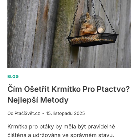
A
PTACTVO?
PRAKTICKÉ
TIPY
BLOG
Čím Ošetřit Krmítko Pro Ptactvo?
Nejlepší Metody
Od
PtačíSvět.cz
15. listopadu 2025
Krmítka pro ptáky by měla být pravidelně
čištěna a udržována ve správném stavu.