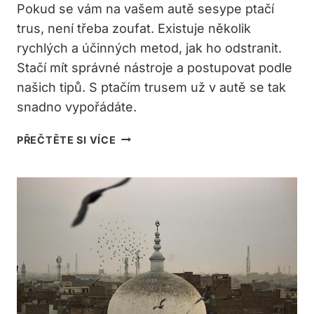
Pokud se vám na vašem autě sesype ptačí
trus, není třeba zoufat. Existuje několik
rychlých a účinných metod, jak ho odstranit.
Stačí mít správné nástroje a postupovat podle
našich tipů. S ptačím trusem už v autě se tak
snadno vypořádáte.
JAK
PŘEČTĚTE SI VÍCE
ODSTRANIT
PTAČÍ
TRUS
Z
AUTA:
RYCHLÉ
A
ÚČINNÉ
METODY