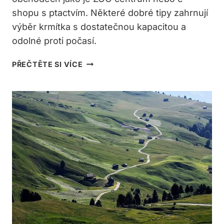
shopu s ptactvím. Některé dobré tipy zahrnují
výběr krmítka s dostatečnou kapacitou a
odolné proti počasí.
KDE
PŘEČTĚTE SI VÍCE
KOUPIT
KRMÍTKO
PRO
VENKOVNÍ
PTACTVO?
NEJLEPŠÍ
OBCHODY
A
TIPY