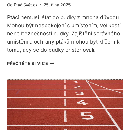
Od
PtačíSvět.cz
25. října 2025
Ptáci nemusí létat do budky z mnoha důvodů.
Mohou být nespokojení s umístěním, velikostí
nebo bezpečností budky. Zajištění správného
umístění a ochrany ptáků mohou být klíčem k
tomu, aby se do budky přistěhovali.
PROČ
PŘEČTĚTE SI VÍCE
NELÉTAJÍ
PTÁCI
DO
BUDKY?
MOŽNÉ
PŘÍČINY
A
ŘEŠENÍ