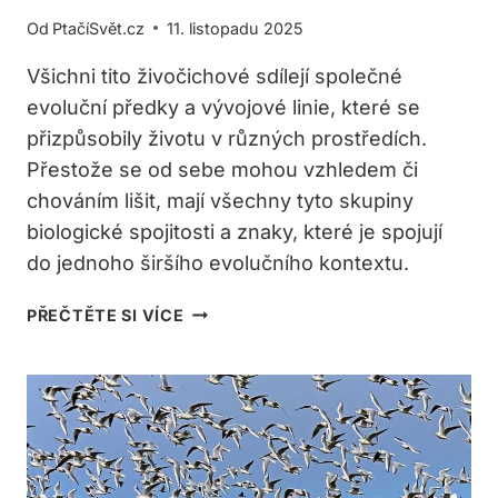
Od
PtačíSvět.cz
11. listopadu 2025
Všichni tito živočichové sdílejí společné
evoluční předky a vývojové linie, které se
přizpůsobily životu v různých prostředích.
Přestože se od sebe mohou vzhledem či
chováním lišit, mají všechny tyto skupiny
biologické spojitosti a znaky, které je spojují
do jednoho širšího evolučního kontextu.
CO
PŘEČTĚTE SI VÍCE
MAJÍ
SPOLEČNÉHO
RYBY,
OBOJŽIVELNÍCI,
PLAZI,
PTÁCI
A