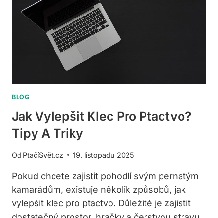
BLOG
Jak Vylepšit Klec Pro Ptactvo?
Tipy A Triky
Od
PtačíSvět.cz
19. listopadu 2025
Pokud chcete zajistit pohodlí svým pernatým
kamarádům, existuje několik způsobů, jak
vylepšit klec pro ptactvo. Důležité je zajistit
dostatečný prostor, hračky a čerstvou stravu.