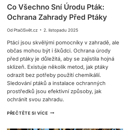
Co Všechno Sní Úrodu Pták:
Ochrana Zahrady Před Ptáky
Od
PtačíSvět.cz
2. listopadu 2025
Ptáci jsou skvělými pomocníky v zahradě, ale
občas mohou být i škůdci. Ochrana úrody
před ptáky je důležitá, aby se zajistila hojná
sklizeň. Existuje několik metod, jak ptáky
odrazit bez potřeby použití chemikálií.
Sledování ptáků a instalace ochranných
prostředků jsou efektivní způsoby, jak
ochránit svou zahradu.
CO
PŘEČTĚTE SI VÍCE
VŠECHNO
SNÍ