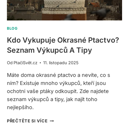
BLOG
Kdo Vykupuje Okrasné Ptactvo?
Seznam Výkupců A Tipy
Od
PtačíSvět.cz
11. listopadu 2025
Máte doma okrasné ptactvo a nevíte, co s
ním? Existuje mnoho výkupců, kteří jsou
ochotni vaše ptáky odkoupit. Zde najdete
seznam výkupců a tipy, jak najít toho
nejlepšího.
KDO
PŘEČTĚTE SI VÍCE
VYKUPUJE