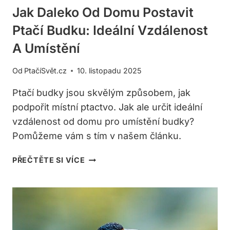
Jak Daleko Od Domu Postavit
Ptačí Budku: Ideální Vzdálenost
A Umístění
Od
PtačíSvět.cz
10. listopadu 2025
Ptačí budky jsou skvělým způsobem, jak
podpořit místní ptactvo. Jak ale určit ideální
vzdálenost od domu pro umístění budky?
Pomůžeme vám s tím v našem článku.
JAK
PŘEČTĚTE SI VÍCE
DALEKO
OD
DOMU
POSTAVIT
PTAČÍ
BUDKU: