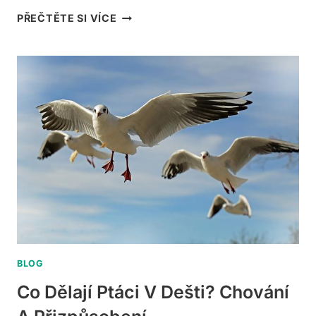
CO
PŘEČTĚTE SI VÍCE
ZNAMENAJÍ
ČÍSLA
NA
KROUŽKU
PRO
PTACTVO?
VYSVĚTLENÍ
A
VÝZNAM
BLOG
Co Dělají Ptáci V Dešti? Chování