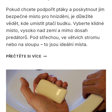
Pokud chcete podpořit ptáky a poskytnout jim
bezpečné místo pro hnízdění, je důležité
vědět, kde umístit ptačí budku. Vyberte klidné
místo, vysoko nad zemí a mimo dosah
predátorů. Pod střechou, ve větvích stromu
nebo na sloupu – to jsou ideální místa.
KAM
PŘEČTĚTE SI VÍCE
UMÍSTIT
PTAČÍ
BUDKU:
NEJLEPŠÍ
MÍSTA
PRO
BEZPEČNÉ
HNÍZDĚNÍ