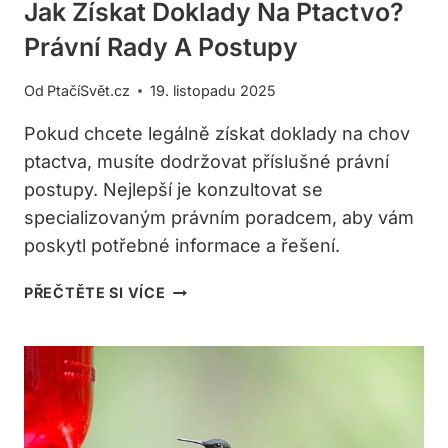
Jak Získat Doklady Na Ptactvo?
Právní Rady A Postupy
Od
PtačíSvět.cz
19. listopadu 2025
Pokud chcete legálně získat doklady na chov
ptactva, musíte dodržovat příslušné právní
postupy. Nejlepší je konzultovat se
specializovaným právním poradcem, aby vám
poskytl potřebné informace a řešení.
JAK
PŘEČTĚTE SI VÍCE
ZÍSKAT
DOKLADY
NA
PTACTVO?
PRÁVNÍ
RADY