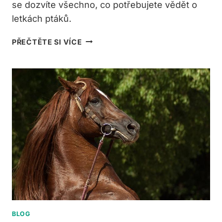
se dozvíte všechno, co potřebujete vědět o
letkách ptáků.
CO
PŘEČTĚTE SI VÍCE
TO
JSOU
LETKY
PTÁKŮ?
VŠE,
CO
POTŘEBUJETE
VĚDĚT
BLOG