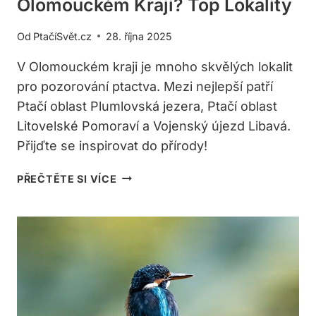
Olomouckém Kraji? Top Lokality
Od
PtačíSvět.cz
28. října 2025
V Olomouckém kraji je mnoho skvělých lokalit
pro pozorování ptactva. Mezi nejlepší patří
Ptačí oblast Plumlovská jezera, Ptačí oblast
Litovelské Pomoraví a Vojenský újezd Libavá.
Přijďte se inspirovat do přírody!
KDE
PŘEČTĚTE SI VÍCE
POZOROVAT
PTACTVO
V
OLOMOUCKÉM
KRAJI?
TOP
LOKALITY