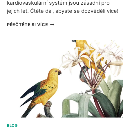
kardiovaskulární systém jsou zásadní pro
jejich let. Čtěte dál, abyste se dozvěděli více!
CO
PŘEČTĚTE SI VÍCE
POTŘEBUJÍ
PTÁCI
K
LÉTÁNÍ?
ANATOMIE
A
FYZIOLOGIE
BLOG