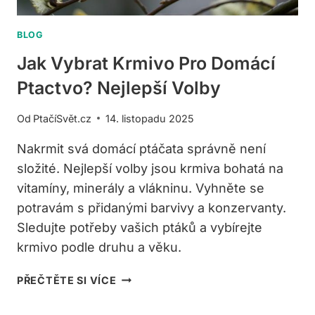
BLOG
Jak Vybrat Krmivo Pro Domácí
Ptactvo? Nejlepší Volby
Od
PtačíSvět.cz
14. listopadu 2025
Nakrmit svá domácí ptáčata správně není
složité. Nejlepší volby jsou krmiva bohatá na
vitamíny, minerály a vlákninu. Vyhněte se
potravám s přidanými barvivy a konzervanty.
Sledujte potřeby vašich ptáků a vybírejte
krmivo podle druhu a věku.
JAK
PŘEČTĚTE SI VÍCE
VYBRAT
KRMIVO