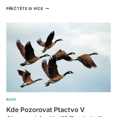
JAK
PŘEČTĚTE SI VÍCE
DLOUHO
ČISTIT
VZDUCH
GERMICÍDNÍ
ZÁŘIVKOU?
RADY
PRO
PTACTVO
BLOG
Kde Pozorovat Ptactvo V