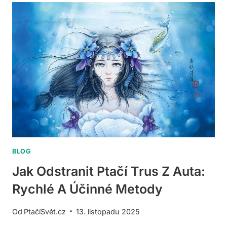
PRO
DOMÁCÍ
PTACTVO?
NEJLEPŠÍ
VOLBY
BLOG
Jak Odstranit Ptačí Trus Z Auta:
Rychlé A Účinné Metody
Od
PtačíSvět.cz
13. listopadu 2025