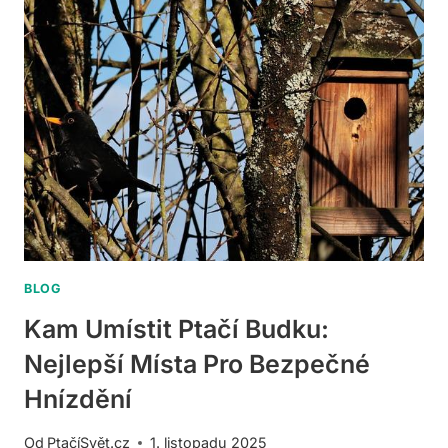
ÚRODU
PTÁK:
OCHRANA
ZAHRADY
PŘED
PTÁKY
BLOG
Kam Umístit Ptačí Budku:
Nejlepší Místa Pro Bezpečné
Hnízdění
Od
PtačíSvět.cz
1. listopadu 2025