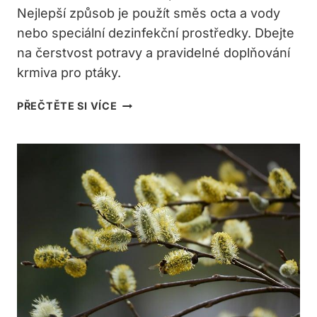
Nejlepší způsob je použít směs octa a vody
nebo speciální dezinfekční prostředky. Dbejte
na čerstvost potravy a pravidelné doplňování
krmiva pro ptáky.
ČÍM
PŘEČTĚTE SI VÍCE
OŠETŘIT
KRMÍTKO
PRO
PTACTVO?
NEJLEPŠÍ
METODY