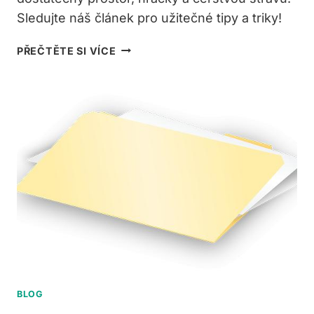
Sledujte náš článek pro užitečné tipy a triky!
JAK
PŘEČTĚTE SI VÍCE
VYLEPŠIT
KLEC
PRO
PTACTVO?
TIPY
A
TRIKY
BLOG