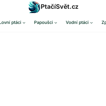
PtačíSvět.cz
Lovní ptáci
Papoušci
Vodní ptáci
Zp