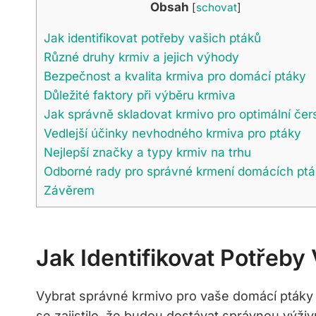
Obsah
[
schovat
]
Jak identifikovat potřeby vašich ptáků
Různé druhy krmiv a jejich výhody
Bezpečnost a kvalita ⁢krmiva‌ pro ⁣domácí ptáky
Důležité faktory při ⁢výběru krmiva
Jak⁣ správně skladovat krmivo pro⁤ optimální čer
Vedlejší účinky nevhodného krmiva pro ptáky
Nejlepší značky a typy krmiv na trhu
Odborné rady pro správné krmení‍ domácích pt
Závěrem
Jak Identifikovat Potřeby
Vybrat správné krmivo pro vaše domácí ptáky ​je
se ‍zajistilo, že budou dostávat správnou výživu.