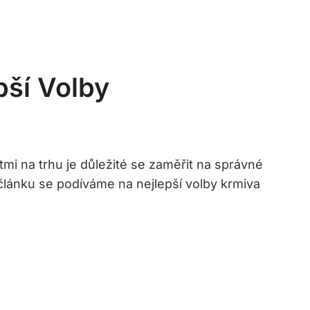
pší Volby
i na⁣ trhu je⁢ důležité​ se zaměřit na správné
 ​článku se podíváme na nejlepší⁢ volby krmiva