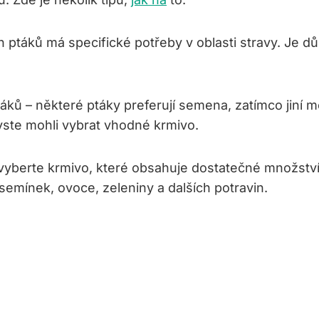
 ptáků má specifické ⁤potřeby ​v oblasti‌ stravy. ​Je důl
ů​ – některé⁢ ptáky preferují semena, zatímco‍ jiní m
yste⁣ mohli vybrat vhodné krmivo.
yberte krmivo, které obsahuje ⁢dostatečné množství ‌
semínek, ovoce, zeleniny a dalších potravin.