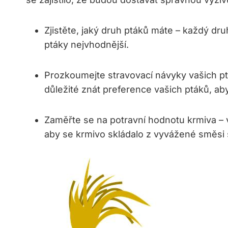
Zjistěte, ‌jaký druh ptáků⁤ máte – každý druh
ptáky nejvhodnější.
Prozkoumejte stravovací návyky vašich pták
důležité znát ⁣preference vašich ptáků, ab
Zaměřte se na potravní ​hodnotu krmiva – v
aby se krmivo skládalo⁤ z vyvážené směsi 