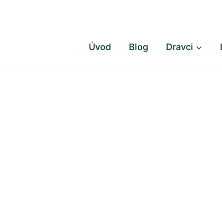
Přeskočit
na
obsah
Úvod
Blog
Dravci