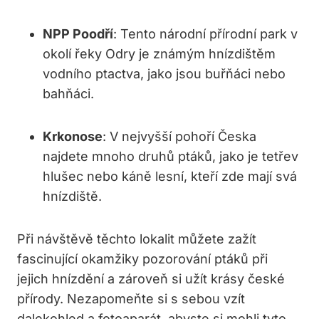
NPP Poodří
: Tento národní přírodní park v
okolí řeky Odry je známým hnízdištěm
vodního ptactva, jako jsou buřňáci nebo
bahňáci.
Krkonose
: V nejvyšší pohoří Česka
najdete mnoho druhů ptáků, jako je tetřev
hlušec nebo káně lesní, kteří zde mají svá
hnízdiště.
Při návštěvě těchto lokalit můžete zažít
fascinující okamžiky pozorování ptáků při
jejich hnízdění a zároveň si užít krásy české
přírody. Nezapomeňte si s sebou vzít
dalekohled a fotoaparát, abyste si mohli tyto