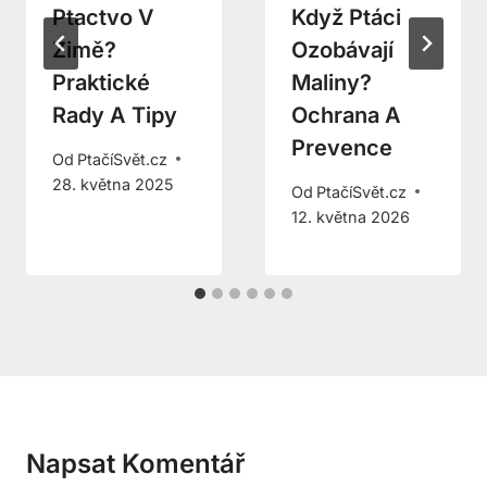
Ptactvo V
Když Ptáci
Zimě?
Ozobávají
Praktické
Maliny?
Rady A Tipy
Ochrana A
Prevence
Od
PtačíSvět.cz
28. května 2025
Od
PtačíSvět.cz
12. května 2026
Napsat Komentář