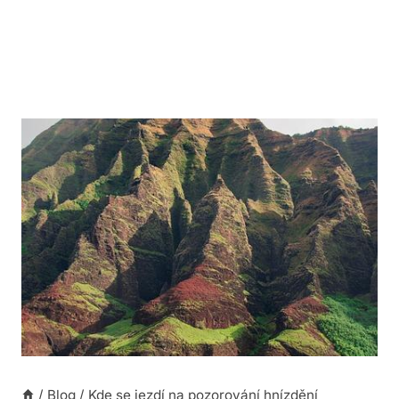
/
Blog
/
Kde se jezdí na pozorování hnízdění