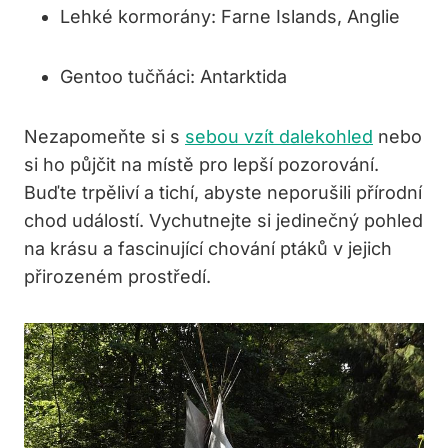
Lehké kormorány: Farne Islands, Anglie
Gentoo tučňáci: Antarktida
Nezapomeňte si s
sebou vzít dalekohled
nebo
si ho půjčit na místě pro lepší pozorování.
Buďte trpěliví a tichí, abyste neporušili přírodní
chod událostí. Vychutnejte si jedinečný pohled
na krásu a fascinující chování ptáků v jejich
přirozeném prostředí.