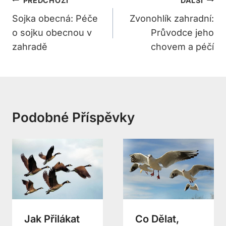
Navigace
PŘEDCHOZÍ
DALŠÍ
Pro
Sojka obecná: Péče
Zvonohlík zahradní:
o sojku obecnou v
Průvodce jeho
Příspěvek
zahradě
chovem a péčí
Podobné Příspěvky
Jak Přilákat
Co Dělat,