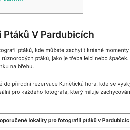
i Ptáků V Pardubicích
otografii ptáků, kde můžete zachytit krásné momenty 
ůznorodých ptáků, jako je třeba lelci nebo špaček. D
inku na břehu.
ké do přírodní rezervace Kunětická hora, kde se vysk
eální pro každého fotografa, který miluje zachycován
oporučené lokality pro fotografii ptáků v Pardubicíc