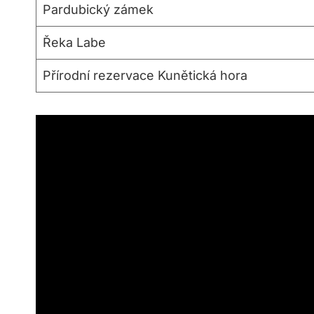
Pardubický zámek
Řeka Labe
Přírodní rezervace Kunětická hora