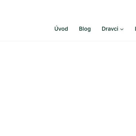
Přeskočit
na
obsah
Úvod
Blog
Dravci