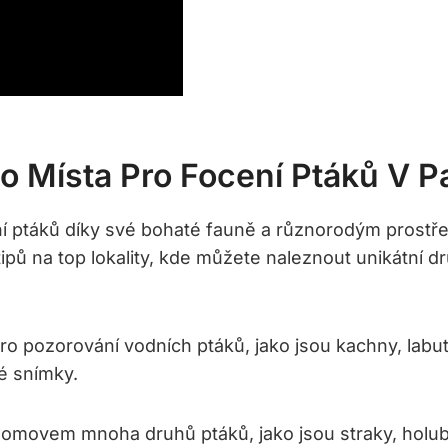
ho Místa Pro Focení Ptáků V P
í ptáků díky své bohaté fauně a různorodým prostřed
ipů na top lokality, kde můžete naleznout unikátní d
ro pozorování vodních ptáků, jako jsou kachny, labu
é snímky.
omovem mnoha druhů ptáků, jako jsou straky, holubi