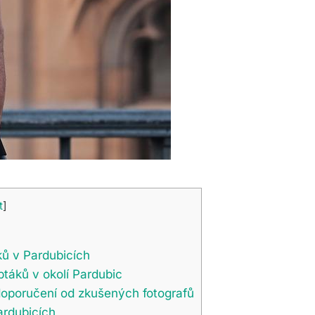
t
]
ků v Pardubicích
 ptáků v okolí Pardubic
 doporučení od zkušených fotografů
ardubicích