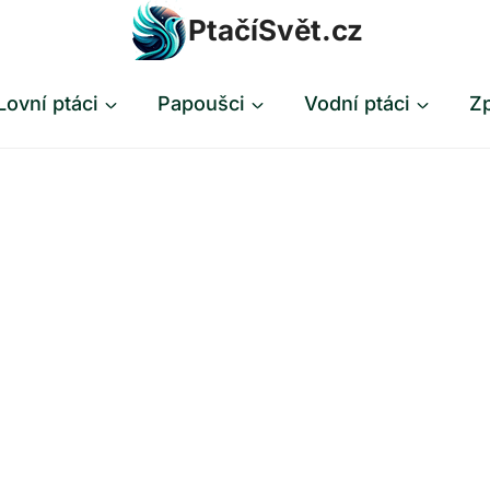
PtačíSvět.cz
Lovní ptáci
Papoušci
Vodní ptáci
Zp