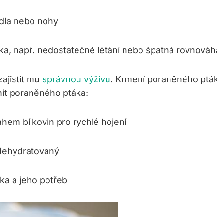
ídla nebo nohy
ka, např. nedostatečné létání nebo špatná rovnováh
zajistit mu
správnou výživu
. Krmení poraněného ptáka
rmit poraněného ptáka:
hem bílkovin pro rychlé hojení
 dehydratovaný
ka a jeho potřeb