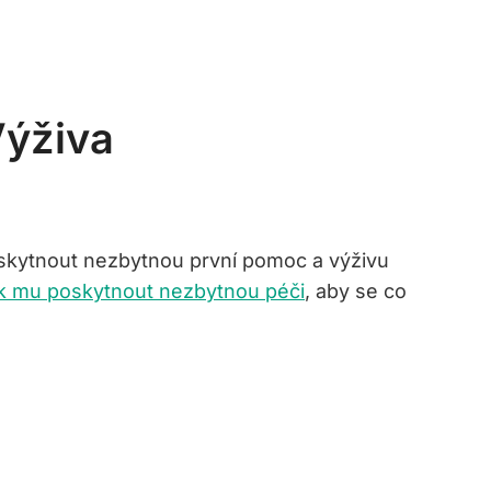
Výživa
skytnout nezbytnou první pomoc a výživu
ak mu poskytnout nezbytnou péči
, aby se co