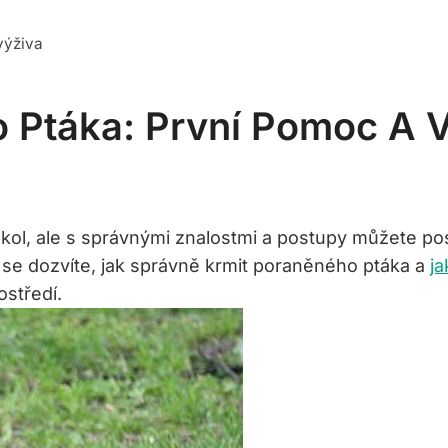
výživa
 Ptáka: První Pomoc A 
ol, ale s správnými znalostmi a postupy můžete po
 se dozvíte, jak správně krmit poraněného ptáka a
j
ostředí.