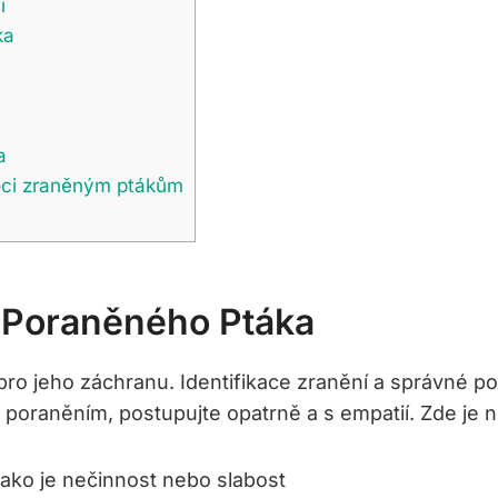
i
ka
a
oci zraněným ptákům
t Poraněného Ptáka
ro jeho záchranu. Identifikace zranění a správné po
oraněním, postupujte opatrně a s empatií. Zde je něk
ako je nečinnost nebo slabost