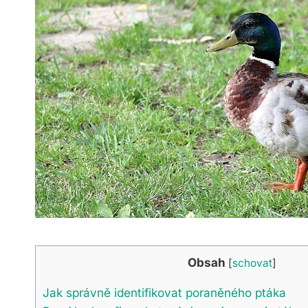
Obsah
[
schovat
]
Jak správně identifikovat poraněného ptáka