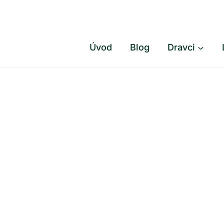
Přeskočit
na
obsah
Úvod
Blog
Dravci