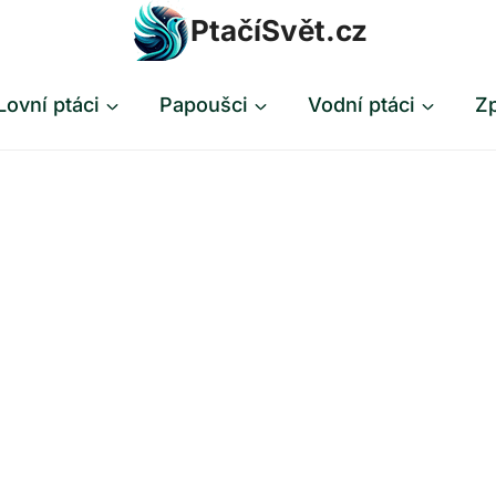
PtačíSvět.cz
Lovní ptáci
Papoušci
Vodní ptáci
Zp