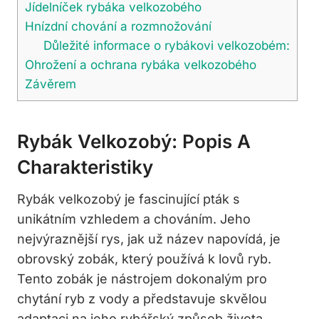
Jídelníček rybáka velkozobého
Hnízdní chování a rozmnožování
Důležité informace o rybákovi velkozobém:
Ohrožení a ochrana rybáka velkozobého
Závěrem
Rybák Velkozobý: Popis A
Charakteristiky
Rybák velkozobý je fascinující pták s
unikátním vzhledem a chováním. Jeho
nejvýraznější rys, jak už název napovídá, je
obrovský zobák, který používá k lovů ryb.
Tento zobák je nástrojem dokonalým pro
chytání ryb z vody a představuje skvělou
adaptaci na jeho rybářský způsob života.