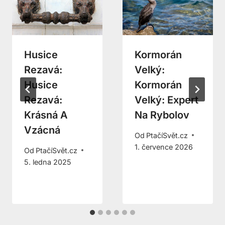
Husice
Kormorán
Rezavá:
Velký:
Husice
Kormorán
Rezavá:
Velký: Expert
Krásná A
Na Rybolov
Vzácná
Od
PtačíSvět.cz
1. července 2026
Od
PtačíSvět.cz
5. ledna 2025