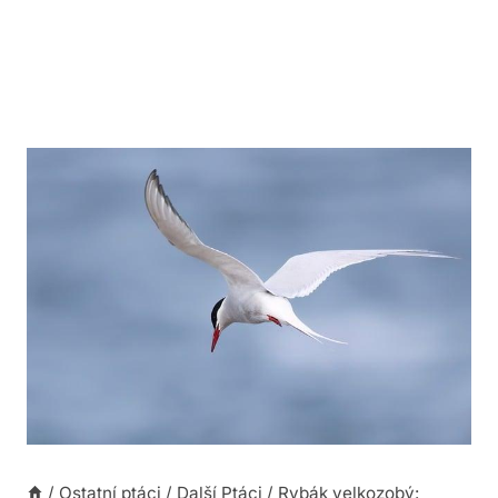
/
Ostatní ptáci
/
Další Ptáci
/
Rybák velkozobý: