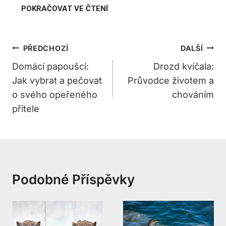
Navigace
PŘEDCHOZÍ
DALŠÍ
Pro
Domácí papoušci:
Drozd kvíčala:
Jak vybrat a pečovat
Průvodce životem a
Příspěvek
o svého opeřeného
chováním
přítele
Podobné Příspěvky