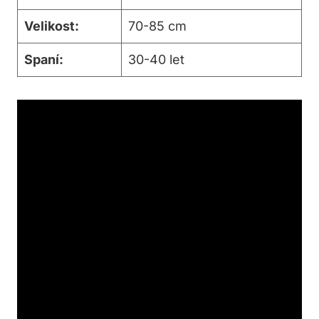
Velikost:
70-85 cm
Spaní:
30-40 let