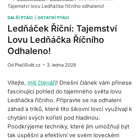
Tajemství lovu Ledňáčka říčního odhaleno!
DALŠÍ PTÁCI
|
OSTATNÍ PTÁCI
Ledňáček Říční: Tajemství
Lovu Ledňáčka Říčního
Odhaleno!
Od
PtačíSvět.cz
3. ledna 2026
Vítejte,
milí čtenáři
! Dnešní článek vám přinese
fascinující pohled do tajemného světa lovu
Ledňáčka říčního. Připravte se na odhalení
záhad a triků, které tito šikovní lovci využívají k
chytání svých kořistí pod hladinou.
Poodkrýjeme techniky, které jim umožňují být
tak úspěšní a efektivní ve svém loveckém