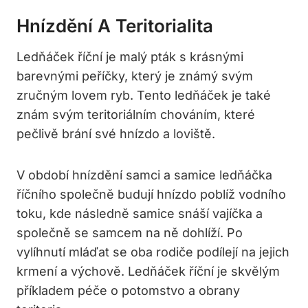
Hnízdění A Teritorialita
Ledňáček říční je malý pták s krásnými
barevnými peříčky, který je známý svým
zručným lovem ryb. Tento ledňáček je také
znám svým teritoriálním chováním, které
pečlivě brání své hnízdo a loviště.
V období hnízdění samci a samice ledňáčka
říčního společně budují hnízdo poblíž vodního
toku, kde následně samice snáší vajíčka a
společně se samcem na ně dohlíží. Po
vylíhnutí mláďat se oba rodiče podílejí na jejich
krmení a výchově. Ledňáček říční je skvělým
příkladem péče o potomstvo a obrany