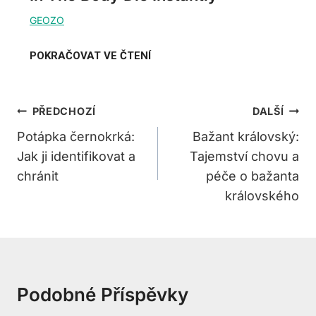
Navigace
PŘEDCHOZÍ
DALŠÍ
Pro
Potápka černokrká:
Bažant královský:
Jak ji identifikovat a
Tajemství chovu a
Příspěvek
chránit
péče o bažanta
královského
Podobné Příspěvky