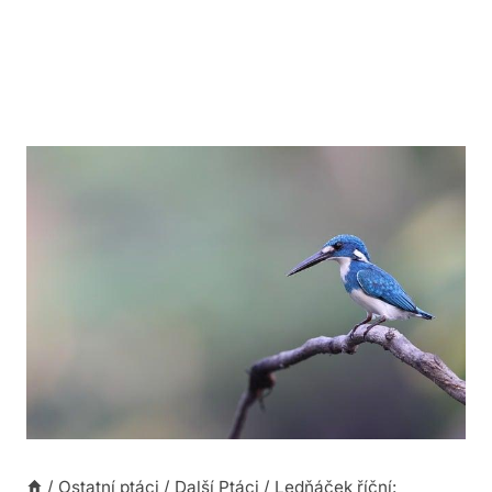
/
Ostatní ptáci
/
Další Ptáci
/
Ledňáček říční: