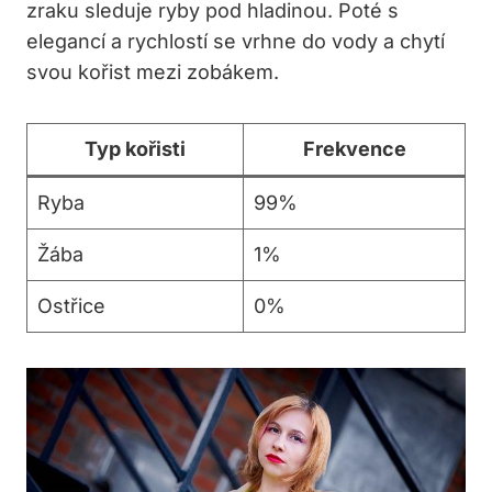
zraku sleduje ryby pod hladinou. Poté s
elegancí a rychlostí se vrhne do vody a chytí
svou kořist mezi zobákem.
Typ kořisti
Frekvence
Ryba
99%
Žába
1%
Ostřice
0%