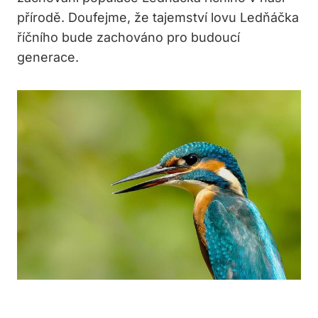
přírodě. Doufejme, že tajemství lovu Ledňáčka
říčního bude zachováno pro budoucí
generace.