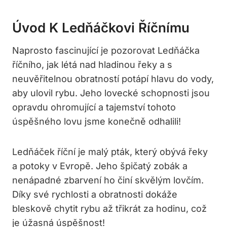
Úvod K Ledňáčkovi Říčnímu
Naprosto fascinující je pozorovat Ledňáčka
říčního, jak létá nad hladinou řeky a s
neuvěřitelnou obratností potápí hlavu do vody,
aby ulovil rybu. Jeho lovecké schopnosti jsou
opravdu ohromující a tajemství tohoto
úspěšného lovu jsme konečně odhalili!
Ledňáček říční je malý pták, který obývá řeky
a potoky v Evropě. Jeho špičatý zobák a
nenápadné zbarvení ho činí skvělým lovčím.
Díky své rychlosti a obratnosti dokáže
bleskově chytit rybu až třikrát za hodinu, což
je úžasná úspěšnost!