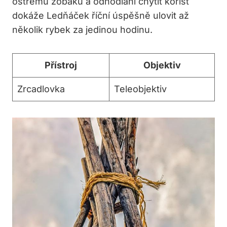
ostrému zobáku a odhodlání chytit kořist
dokáže Ledňáček říční úspěšně ulovit až
několik rybek za jedinou hodinu.
Přístroj
Objektiv
Zrcadlovka
Teleobjektiv