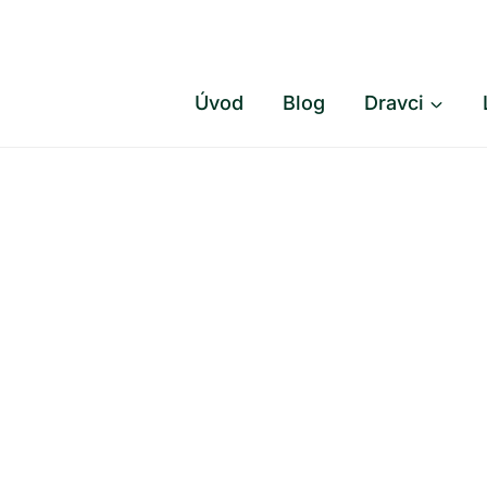
Přeskočit
na
obsah
Úvod
Blog
Dravci