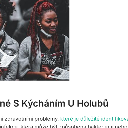
ené S Kýcháním U Holubů
i zdravotními problémy,
které je důležité identifikov
nfekce, která může být způsobena bakteriemi nebo vi