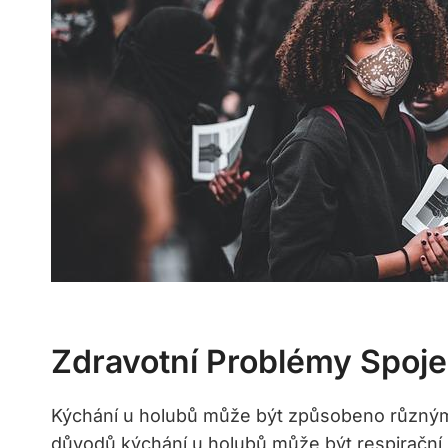
Zdravotní Problémy Spoj
Kýchání u holubů může být způsobeno různým
důvodů kýchání u holubů může být respirační i