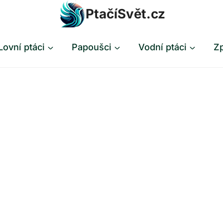
PtačíSvět.cz
Lovní ptáci
Papoušci
Vodní ptáci
Zp