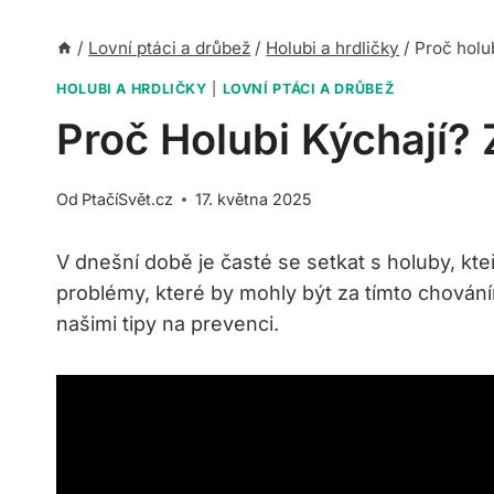
/
Lovní ptáci a drůbež
/
Holubi a hrdličky
/
Proč holu
HOLUBI A HRDLIČKY
|
LOVNÍ PTÁCI A DRŮBEŽ
Proč Holubi Kýchají?
Od
PtačíSvět.cz
17. května 2025
V dnešní době je časté se setkat s holuby, kte
problémy, které by mohly být za tímto chování
našimi tipy na prevenci.