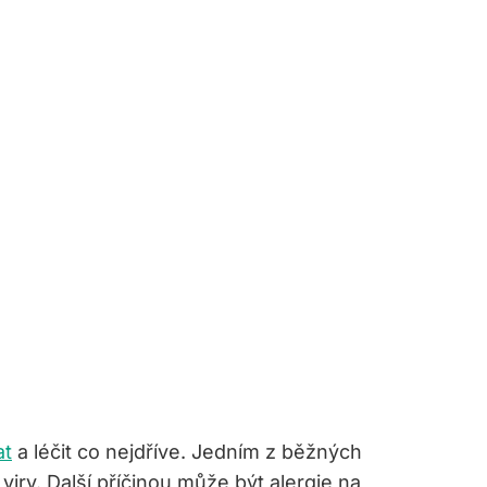
at
a léčit co nejdříve. Jedním z běžných
ry. Další příčinou může být alergie na