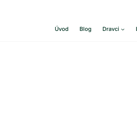
Přeskočit
na
obsah
Úvod
Blog
Dravci