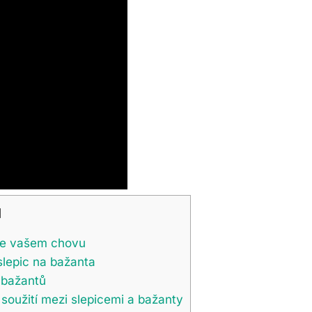
]
 ve vašem chovu
 slepic na bažanta
 bažantů
 soužití mezi slepicemi a bažanty