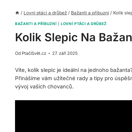
/
Lovní ptáci a drůbež
/
Bažanti a příbuzní
/
Kolik sl
BAŽANTI A PŘÍBUZNÍ
|
LOVNÍ PTÁCI A DRŮBEŽ
Kolik Slepic Na Baža
Od
PtačíSvět.cz
27. září 2025
Víte, kolik slepic je ideální na jednoho bažan
Přinášíme vám užitečné rady a tipy pro úspěšný
vývoj vašich chovanců.