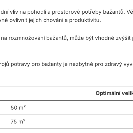
ní vliv na pohodlí a prostorové potřeby bažantů. V
 ovlivnit jejich chování a produktivitu.
na rozmnožování bažantů, může být vhodné zvýšit p
rojů potravy pro bažanty je nezbytné pro zdravý vývo
Optimální vel
50 m²
75 m²