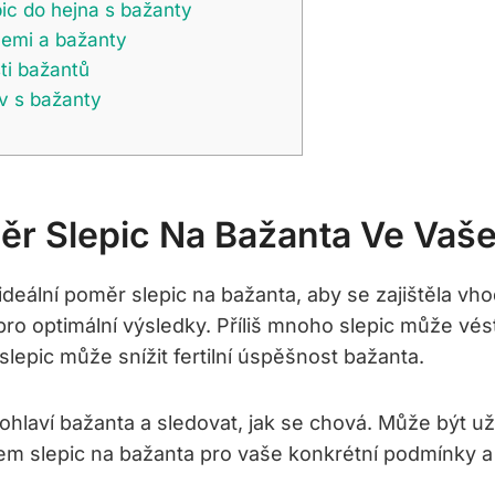
ic do hejna s bažanty
cemi a bažanty
sti bažantů
v s bažanty
měr Slepic Na Bažanta Ve Va
 ideální poměr slepic na bažanta, aby se zajištěla v
ro optimální výsledky. Příliš mnoho slepic může vés
epic může snížit fertilní úspěšnost bažanta.
ohlaví bažanta a sledovat, jak se chová. Může být už
m slepic na bažanta pro vaše konkrétní podmínky a c