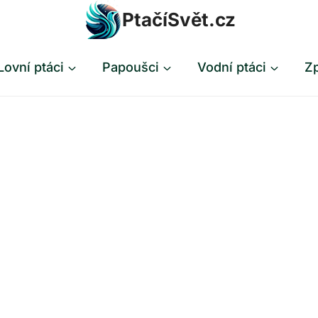
PtačíSvět.cz
Lovní ptáci
Papoušci
Vodní ptáci
Zp