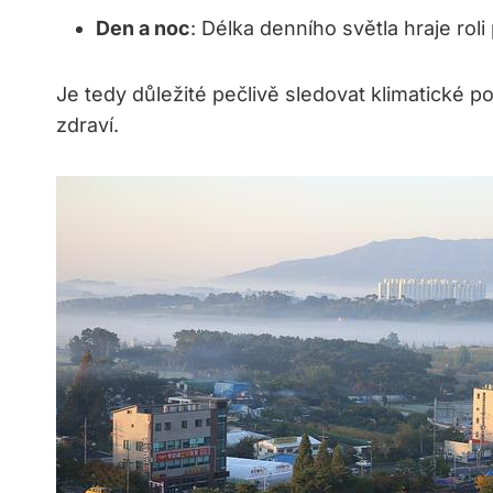
Den a noc
: Délka denního světla hraje rol
Je tedy důležité pečlivě sledovat klimatické p
zdraví.