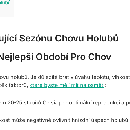
olubů
ňující Sezónu Chovu Holubů
Nejlepší Období Pro Chov
hovu holubů. Je důležité brát v úvahu teplotu, vlhkos
olik faktorů,
které byste měli mít na paměti
:
olem 20-25 stupňů Celsia pro optimální reprodukci a p
vlhkost může negativně ovlivnit hnízdní úspěch holubů