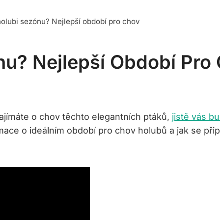
holubi sezónu? Nejlepší období pro chov
nu? Nejlepší Období Pro
zajímáte o chov těchto elegantních ptáků,
jistě vás b
e o ideálním období pro chov holubů a jak se připrav