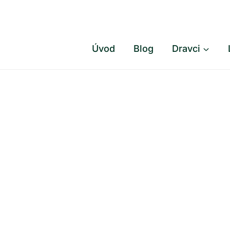
Přeskočit
na
obsah
Úvod
Blog
Dravci