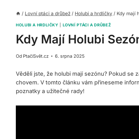
/
Lovní ptáci a drůbež
/
Holubi a hrdličky
/
Kdy mají 
HOLUBI A HRDLIČKY
|
LOVNÍ PTÁCI A DRŮBEŽ
Kdy Mají Holubi Sezó
Od
PtačíSvět.cz
6. srpna 2025
Věděli jste, že holubi mají sezónu? Pokud se 
chovem. V tomto článku vám přineseme informac
poznatky a užitečné rady!