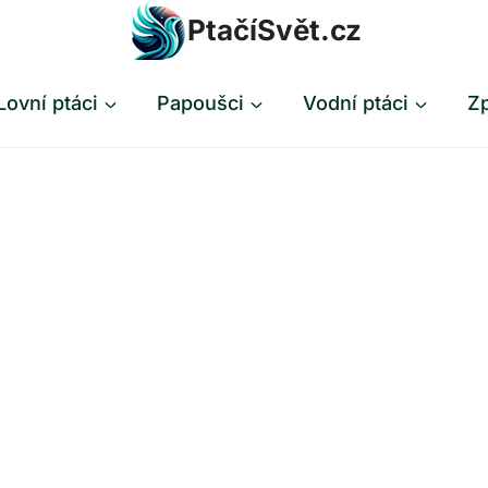
PtačíSvět.cz
Lovní ptáci
Papoušci
Vodní ptáci
Zp