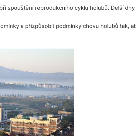
i při spouštění reprodukčního cyklu holubů. Delší dn
odmínky a přizpůsobit podmínky chovu holubů tak, aby