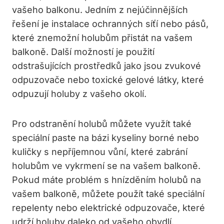
vašeho balkonu. Jedním z nejúčinnějších
řešení je instalace ochranných síťí nebo pásů,
které znemožní holubům přistát na vašem
balkoně. Další možností je použití
odstrašujících prostředků jako jsou zvukové
odpuzovače nebo toxické gelové látky, které
odpuzují holuby z vašeho okolí.
Pro odstranění holubů můžete využít také
speciální paste na bázi kyseliny borné nebo
kuličky s nepříjemnou vůní, které zabrání
holubům ve vykrmení se na vašem balkoně.
Pokud máte problém s hnízděním holubů na
vašem balkoně, můžete použít také speciální
repelenty nebo elektrické odpuzovače, které
udrží holuby daleko od vašeho obydlí.