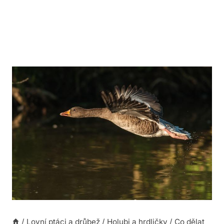
/
Lovní ptáci a drůbež
/
Holubi a hrdličky
/
Co dělat