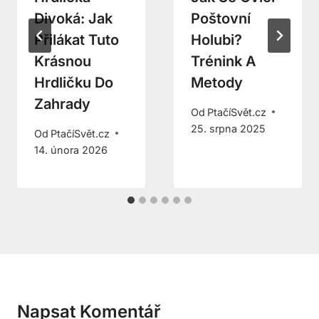
Divoká: Jak
Poštovní
Přilákat Tuto
Holubi?
Krásnou
Trénink A
Hrdličku Do
Metody
Zahrady
Od
PtačíSvět.cz
25. srpna 2025
Od
PtačíSvět.cz
14. února 2026
Napsat Komentář