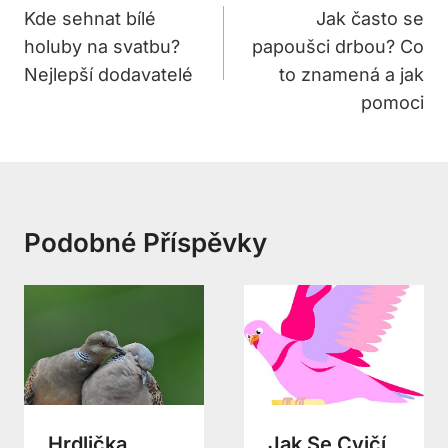
Pro
Kde sehnat bílé
Jak často se
holuby na svatbu?
papoušci drbou? Co
Příspěvek
Nejlepší dodavatelé
to znamená a jak
pomoci
Podobné Příspěvky
Hrdlička
Jak Se Cvičí