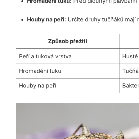
Hromadění tuku:
Před dlouhými plavbami d
Houby na peří:
Určité druhy tučňáků mají na
Způsob přežití
Peří a tuková vrstva
Husté 
Hromadění tuku
Tučňác
Houby na peří
Bakter