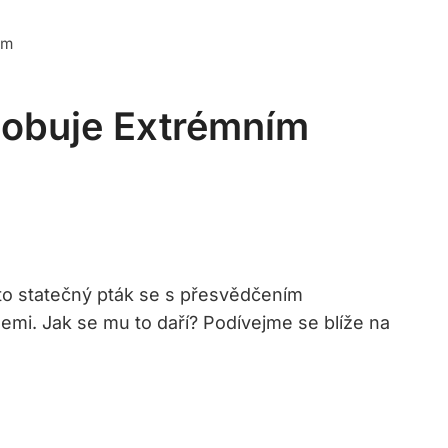
ám
sobuje Extrémním
nto statečný pták se s přesvědčením
mi. Jak se mu to daří? Podívejme se blíže na