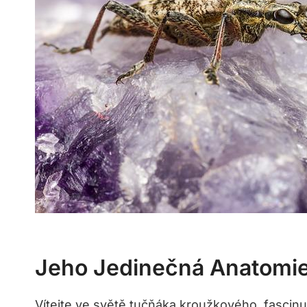
Jeho Jedinečná Anatomie
Vítejte ve světě tučňáka kroužkového, fascinu