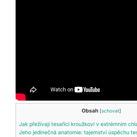
Obsah
[
schovat
]
Jak přežívají tesaříci kroužkoví v extrémním ch
Jeho jedinečná anatomie: tajemství úspěchu te