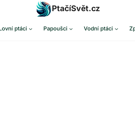
PtačíSvět.cz
Lovní ptáci
Papoušci
Vodní ptáci
Zp