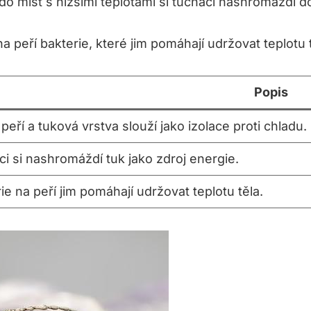
o míst s nižšími teplotami si tučňáci nashromáždí d
 peří bakterie, které jim pomáhají udržovat teplotu tě
Popis
peří a tuková vrstva slouží jako izolace proti chladu.
i si nashromáždí tuk jako zdroj energie.
ie na peří jim pomáhají udržovat teplotu těla.