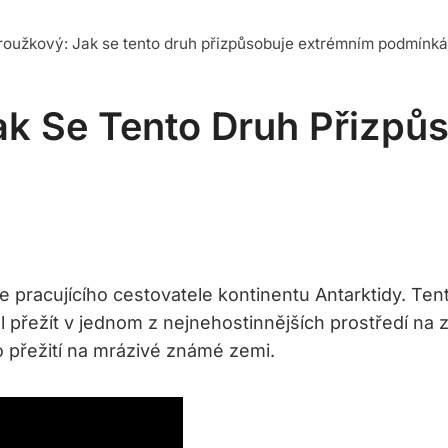
roužkový: Jak se tento druh přizpůsobuje extrémním podmínk
ak Se Tento Druh Přizpů
 pracujícího cestovatele kontinentu Antarktidy. Te
řežít v jednom z nejnehostinnějších prostředí na ze
 o přežití na mrázivé známé zemi.