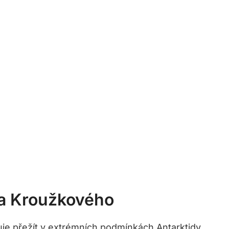
ka Kroužkového
uje přežít v extrémních podmínkách Antarktidy.