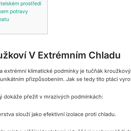
átelském prostředí
tkem potravy
matu
roužkoví V Extrémním Chladu
a extrémní klimatické podmínky je tučňák kroužkový.
unikátním přizpůsobením. Jak se tedy tito ptáci vy
vý dokáže přežít v mrazivých podmínkách:
stva slouží jako efektivní izolace proti chladu.