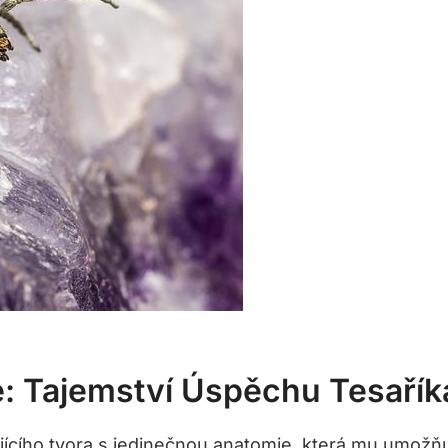
: Tajemství Úspěchu Tesaří
jícího tvora s jedinečnou anatomie, která mu umožň