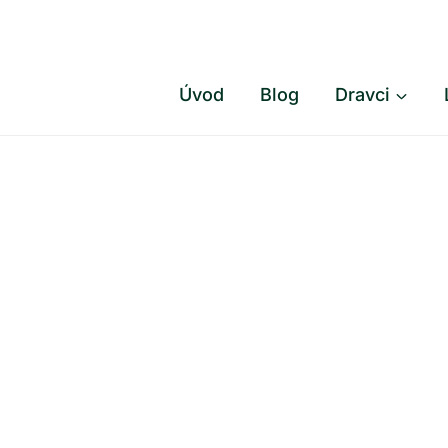
Přeskočit
na
obsah
Úvod
Blog
Dravci