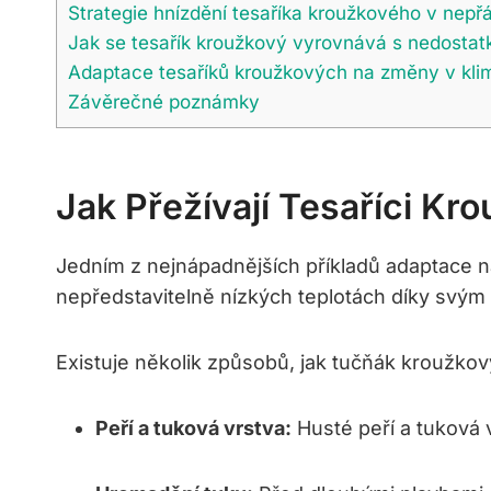
Strategie hnízdění tesaříka kroužkového v nepř
Jak se tesařík kroužkový vyrovnává s nedosta
Adaptace tesaříků kroužkových na změny v kli
Závěrečné poznámky
Jak Přežívají Tesaříci K
Jedním z nejnápadnějších příkladů adaptace n
nepředstavitelně nízkých teplotách díky svým 
Existuje několik způsobů, jak tučňák kroužko
Peří a tuková vrstva:
Husté peří a tuková vr