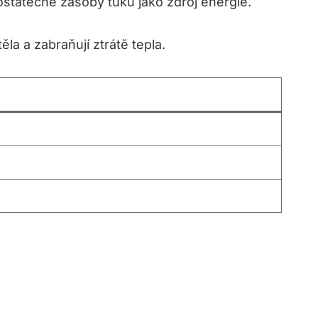
ostatečné zásoby tuku jako zdroj energie.
la a zabraňují ztrátě tepla.