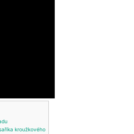
ladu
saříka kroužkového