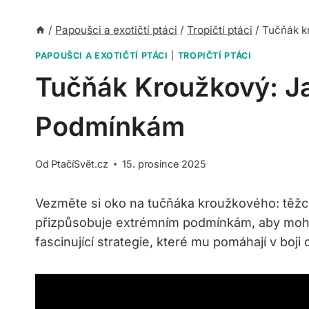
/
Papoušci a exotičtí ptáci
/
Tropičtí ptáci
/
Tučňák k
PAPOUŠCI A EXOTIČTÍ PTÁCI
|
TROPIČTÍ PTÁCI
Tučňák Kroužkový: J
Podmínkám
Od
PtačíSvět.cz
15. prosince 2025
Vezměte si oko na tučňáka kroužkového: těžce
přizpůsobuje extrémním podmínkám, aby mohl p
fascinující strategie, které mu pomáhají v boji