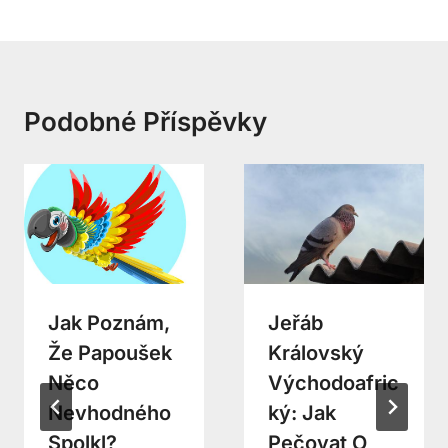
Podobné Příspěvky
Jak Poznám,
Jeřáb
Že Papoušek
Královský
Něco
Východoafric
Nevhodného
Ký: Jak
Spolkl?
Pečovat O