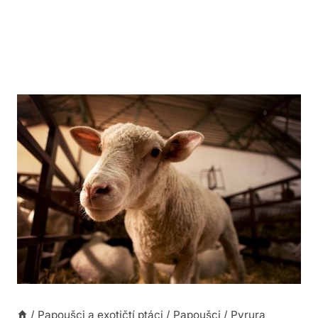
/
Papoušci a exotičtí ptáci
/
Papoušci
/
Pyrura