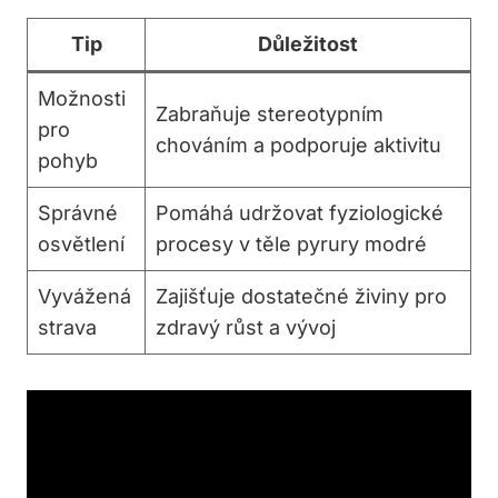
Tip
Důležitost
Možnosti
Zabraňuje stereotypním
pro
chováním‌ a podporuje⁤ aktivitu
pohyb
Správné
Pomáhá udržovat‍ fyziologické
osvětlení
‍procesy v těle pyrury modré
Vyvážená
Zajišťuje dostatečné živiny⁢ pro
strava
zdravý⁢ růst a vývoj