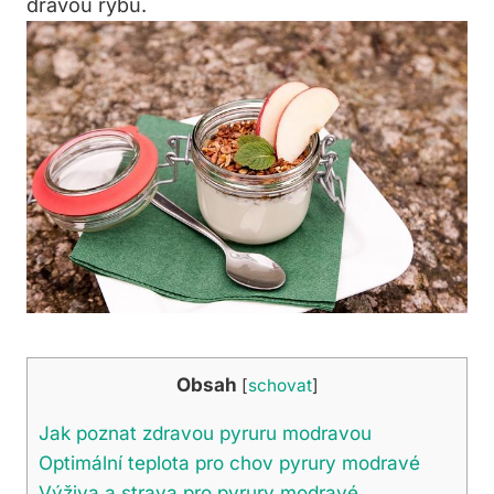
dravou rybu.
Obsah
[
schovat
]
Jak⁤ poznat zdravou pyruru⁣ modravou
Optimální teplota pro chov pyrury ⁢modravé
Výživa a strava pro pyrury modravé