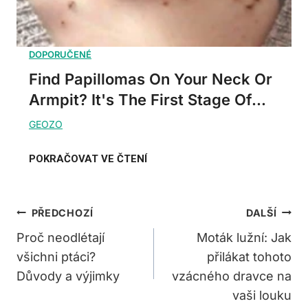
Find Papillomas On Your Neck Or
Armpit? It's The First Stage Of...
Navigace
PŘEDCHOZÍ
DALŠÍ
Pro
Proč neodlétají
Moták lužní: Jak
všichni ptáci?
přilákat tohoto
Příspěvek
Důvody a výjimky
vzácného dravce na
vaši louku