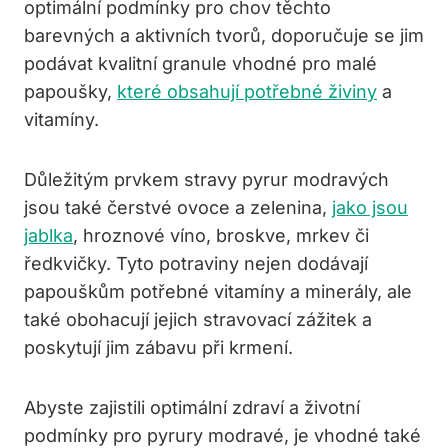
optimální podmínky ⁢pro chov ⁢těchto
barevných ⁣a aktivních tvorů, doporučuje se jim
podávat kvalitní granule vhodné‍ pro malé
papoušky,
které obsahují potřebné živiny
⁤ a
vitamíny.
Důležitým prvkem stravy pyrur⁢ modravých
jsou také čerstvé ovoce a ‌zelenina,
jako jsou
jablka
, ​hroznové víno, broskve, mrkev‌ či
ředkvičky. Tyto potraviny nejen‍ dodávají⁤
papouškům potřebné vitamíny a minerály, ale
také‌ obohacují jejich stravovací zážitek a
poskytují jim zábavu při​ krmení.
Abyste zajistili⁢ optimální zdraví a životní
podmínky pro pyrury ⁢modravé, je vhodné také