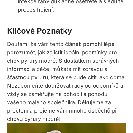
infekce rány důkladně ošetřete a sledujte
proces hojení.
Klíčové Poznatky
Doufám, že‌ vám tento článek pomohl lépe
porozumět, jak⁤ zajistit ideální podmínky pro
chov pyrury modré. S dostatkem správných
informací a péče, můžete mít zdravou a
šťastnou pyruru, která se⁤ bude cítit jako doma.
Nezapomeňte dodržovat rady od odborníků a
vždy se zaměřujte na pohodlí a pohodu​
vašeho malého společníka. Děkujeme za
přečtení a přejeme vám⁢ mnoho ‍úspěchů při
chovu pyrury modré!