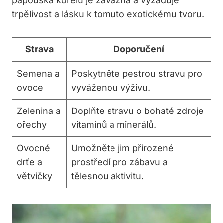
papouška korelu je závazná a vyžaduje
trpělivost a lásku k tomuto exotickému tvoru.
Strava
Doporučení
Semena a
Poskytněte pestrou stravu pro
ovoce
vyváženou výživu.
Zelenina a
Doplňte stravu o bohaté zdroje
ořechy
vitamínů a minerálů.
Ovocné
Umožněte jim přirozené
drťe a
prostředí pro zábavu a
větvičky
tělesnou aktivitu.