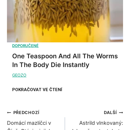
One Teaspoon And All The Worms
In The Body Die Instantly
Navigace
PŘEDCHOZÍ
DALŠÍ
Pro
Domácí mazlíčci v
Astrild vlnkovaný: