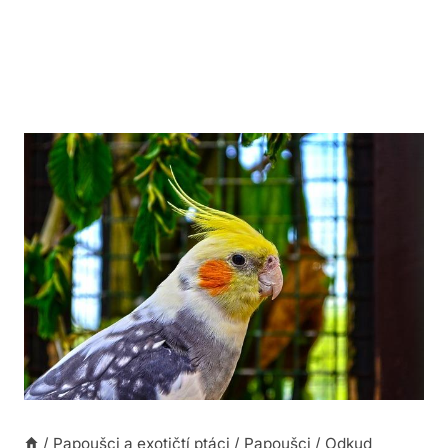
/
Papoušci a exotičtí ptáci
/
Papoušci
/
Odkud