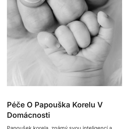
Péče O Papouška Korelu V
Domácnosti
Papoušek korela, známý svou inteligencí a