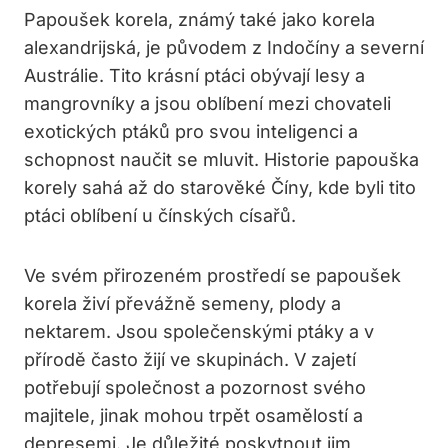
Papoušek korela, známý také jako korela
alexandrijská, je původem z Indočíny a severní
Austrálie. Tito krásní ptáci obývají lesy a
mangrovníky a jsou oblíbení mezi chovateli
exotických ptáků pro svou inteligenci a
schopnost naučit se mluvit. Historie papouška
korely sahá až do starověké Číny, kde byli tito
ptáci oblíbení u čínských císařů.
Ve svém přirozeném prostředí se papoušek
korela živí převážně semeny, plody a
nektarem. Jsou společenskými ptáky a v
přírodě často žijí ve skupinách. V zajetí
potřebují společnost a pozornost svého
majitele, jinak mohou trpět osamělostí a
depresemi. Je důležité poskytnout jim