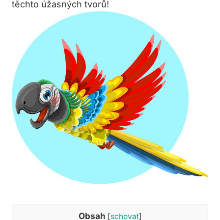
těchto úžasných tvorů!
Obsah
[
schovat
]