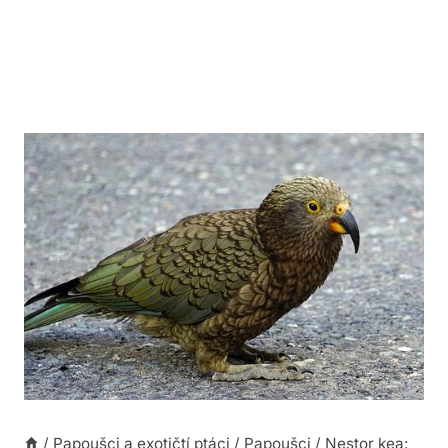
/
Papoušci a exotičtí ptáci
/
Papoušci
/
Nestor kea: