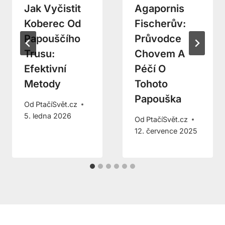
Jak Vyčistit
Agapornis
Koberec Od
Fischerův:
Papouščího
Průvodce
Trusu:
Chovem A
Efektivní
Péčí O
Metody
Tohoto
Papouška
Od
PtačíSvět.cz
5. ledna 2026
Od
PtačíSvět.cz
12. července 2025