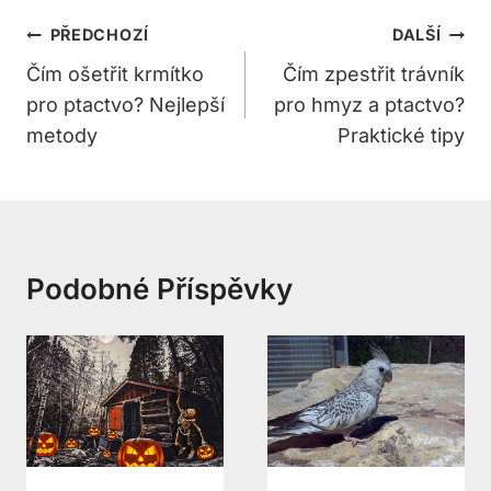
Navigace
PŘEDCHOZÍ
DALŠÍ
Pro
Čím ošetřit krmítko
Čím zpestřit trávník
pro ptactvo? Nejlepší
pro hmyz a ptactvo?
Příspěvek
metody
Praktické tipy
Podobné Příspěvky