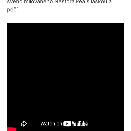
svého milovaného Nestora kea s láskou a
péčí.