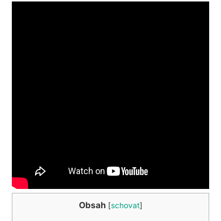
Obsah
[
schovat
]