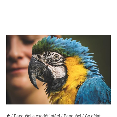
/
Papoušci a exotičtí ptáci
/
Papoušci
/
Co dělat,