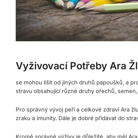
Vyživovací Potřeby Ara Ž
se mohou lišit od jiných druhů papoušků, a pro
stravu obsahující různé druhy ořechů, semen, o
Pro správný vývoj peří a celkové zdraví Ara ž
zraku a imunity. Dále je dobré přidávat do str
Kromě správné výživy je důležité, aby měl Ara