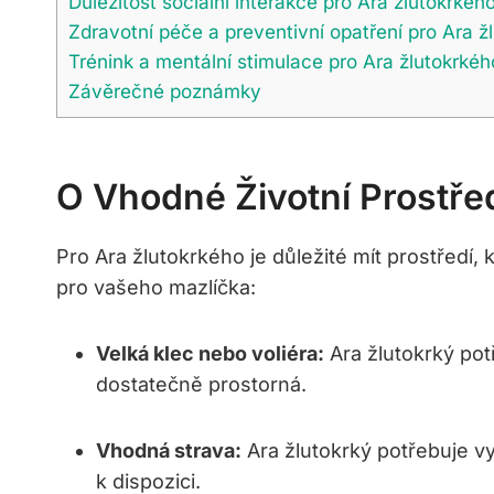
Důležitost sociální interakce pro Ara žlutokrkéh
Zdravotní péče a preventivní opatření pro Ara ž
Trénink a mentální stimulace pro Ara žlutokrkéh
Závěrečné poznámky
O Vhodné Životní Prostře
Pro Ara žlutokrkého je důležité mít prostředí, kt
pro vašeho mazlíčka:
Velká klec nebo voliéra:
Ara žlutokrký pot
dostatečně prostorná.
Vhodná strava:
Ara žlutokrký potřebuje v
k dispozici.