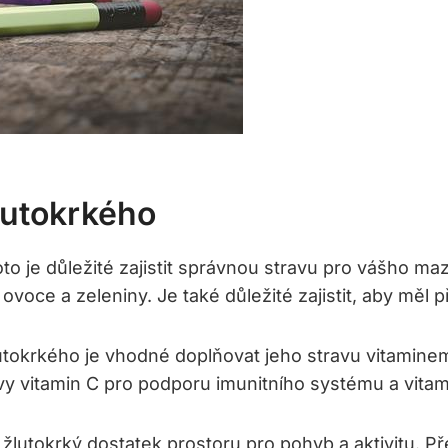
lutokrkého
to je důležité zajistit správnou stravu pro vášho ma
voce a zeleniny. Je také důležité zajistit, aby měl p
lutokrkého je vhodné doplňovat jeho stravu vitaminem
avy vitamin C pro podporu imunitního systému a vitam
 žlutokrký dostatek prostoru pro pohyb a aktivitu. 