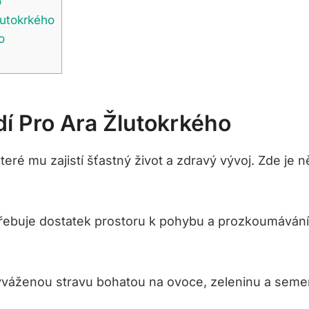
o
lutokrkého
o
dí Pro Ara Žlutokrkého
eré mu zajistí šťastný život a zdravý vývoj. Zde je něk
řebuje dostatek prostoru k pohybu a prozkoumávání. 
yváženou stravu bohatou na ovoce, zeleninu a semen