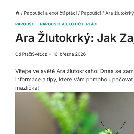
/
Papoušci a exotičtí ptáci
/
Papoušci
/
Ara žlutokrký
PAPOUŠCI
|
PAPOUŠCI A EXOTIČTÍ PTÁCI
Ara Žlutokrký: Jak Za
Od
PtačíSvět.cz
16. března 2026
Vítejte ve světě Ara žlutokrkého! Dnes se za
informace a tipy, které vám pomohou pečovat 
mazlíčka!