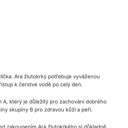
zlíčka. Ara žlutokrký potřebuje vyváženou
řístup k čerstvé vodě po celý den.
 A, který je důležitý pro zachování dobrého
iny skupiny B pro zdravou kůži a peří.
Před zakoupením Ara žlutokrkého si důkladně