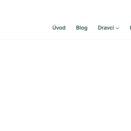
Přeskočit
na
obsah
Úvod
Blog
Dravci