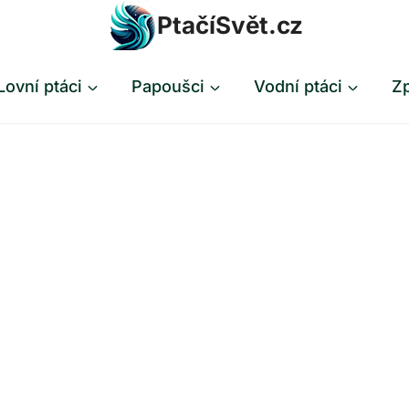
PtačíSvět.cz
Lovní ptáci
Papoušci
Vodní ptáci
Zp