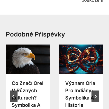
poškození
Podobné Příspěvky
Co Značí Orel
Význam Orla
V Různých
Pro Indiány:
Kulturách?
Symbolika A
Symbolika A
Historie