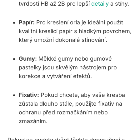
tvrdostí HB až 2B pro lepší
detaily
a stíny.
Papír:
Pro kreslení orla je ideální použít
kvalitní kreslící papír s hladkým povrchem,
který umožní dokonalé stínování.
Gumy:
Měkké gumy nebo gumové
pastelky jsou skvělým nástrojem pro
korekce a vytváření efektů.
Fixativ:
Pokud chcete, aby vaše kresba
zůstala dlouho stále, použijte fixativ na
ochranu před rozmačkáním nebo
zmazáním.
Pokud se budete držet těchto doporučení a