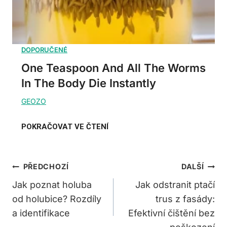
One Teaspoon And All The Worms
In The Body Die Instantly
Navigace
PŘEDCHOZÍ
DALŠÍ
Pro
Jak poznat holuba
Jak odstranit ptačí
od holubice? Rozdíly
trus z fasády:
Příspěvek
a identifikace
Efektivní čištění bez