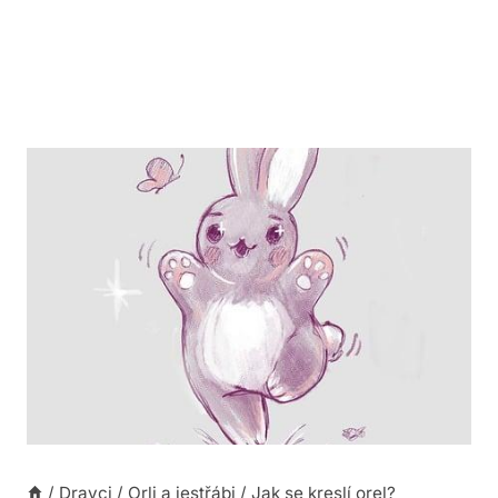
/
Dravci
/
Orli a jestřábi
/
Jak se kreslí orel?