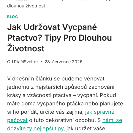
dlouhou životnost
BLOG
Jak Udržovat Vycpané
Ptactvo? Tipy Pro Dlouhou
Životnost
Od
PtačíSvět.cz
28. července 2026
V dnešním článku se budeme věnovat
jednomu z nejstarších způsobů zachování
krásy a vzácnosti ptactva – vycpaní. Pokud
máte doma vycpaného ptáčka nebo plánujete
si ho pořídit, určitě vás zajímá,
jak správně
pečovat
o tuto dekorativní ozdobu. S
námi se
dozvíte ty nejlepší tipy
, jak udržet vaše