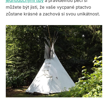
jednoduchými tipy
a pravidelnou péčí si
můžete být jisti, že vaše vycpané ptactvo
zůstane krásné a zachová si svou unikátnost.