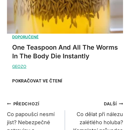
One Teaspoon And All The Worms
In The Body Die Instantly
Navigace
PŘEDCHOZÍ
DALŠÍ
Pro
Co papoušci nesmí
Co dělat při nálezu
jíst? Nebezpečné
zalétlého holuba?
Příspěvek