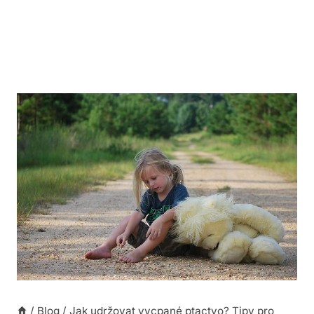
/
Blog
/
Jak udržovat vycpané ptactvo? Tipy pro