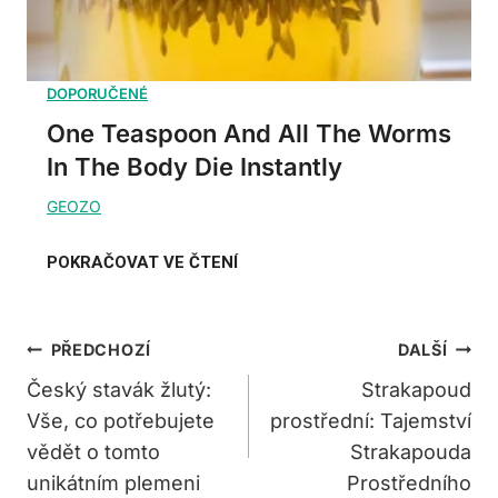
One Teaspoon And All The Worms
In The Body Die Instantly
Navigace
PŘEDCHOZÍ
DALŠÍ
Pro
Český stavák žlutý:
Strakapoud
Vše, co potřebujete
prostřední: Tajemství
Příspěvek
vědět o tomto
Strakapouda
unikátním plemeni
Prostředního