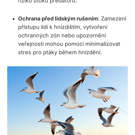
riziko útoků predátorů.
Ochrana před lidským rušením
: Zamezení
přístupu lidí k hnízdištím, vytvoření
ochranných zón nebo upozornění
veřejnosti mohou pomoci minimalizovat
stres pro ptáky během hnízdění.