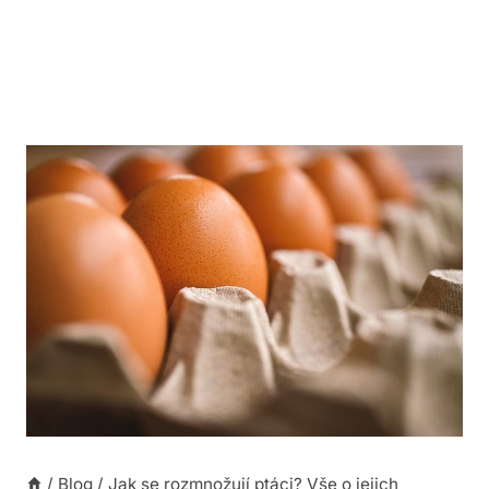
/
Blog
/
Jak se rozmnožují ptáci? Vše o jejich